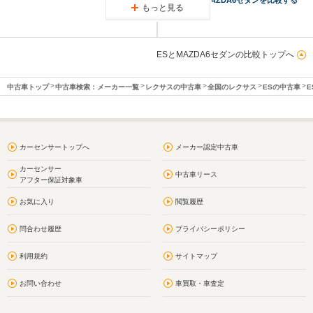
もっと見る
ESとMAZDA6セダンの比較トップへ
中古車トップ
中古車検索：メーカー一覧
レクサスの中古車
全国のレクサス
ESの中古車
E
カーセンサートップへ
メーカー認定中古車
カーセンサー
中古車リース
アフター保証対象車
お気に入り
閲覧履歴
問合わせ履歴
プライバシーポリシー
利用規約
サイトマップ
お問い合わせ
車買取・車査定