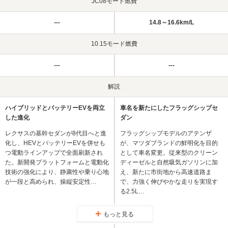
JC08モード燃費
---
14.8～16.6km/L
10.15モード燃費
---
---
解説
ハイブリッドとバッテリーEVを両立
車名を新たにしたフラッグシップセ
した進化
ダン
レクサスの基幹セダンが8代目へと進
フラッグシップモデルのアテンザ
化し、HEVとバッテリーEVを併せも
が、マツダブランドの鮮明化を目的
つ電動ラインアップで全面刷新され
として車名変更。従来型のクリーン
た。新開発プラットフォームと電動化
ディーゼルと自然吸気ガソリンに加
技術の強化により、静粛性や乗り心地
え、新たに市街地から高速道路ま
が一段と高められ、操縦安定性…
で、力強く伸びやかな走りを実現す
る2.5L…
もっと見る