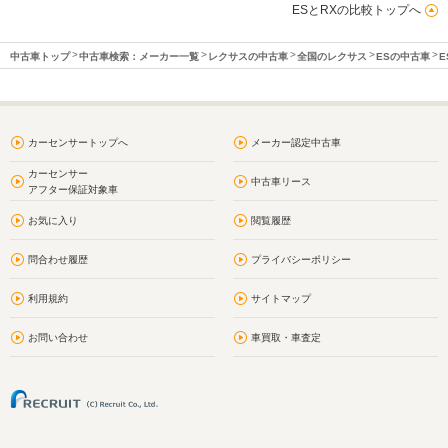
ESとRXの比較トップへ
中古車トップ
中古車検索：メーカー一覧
レクサスの中古車
全国のレクサス
ESの中古車
E
カーセンサートップへ
メーカー認定中古車
カーセンサー
中古車リース
アフター保証対象車
お気に入り
閲覧履歴
問合わせ履歴
プライバシーポリシー
利用規約
サイトマップ
お問い合わせ
車買取・車査定