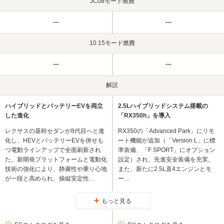
JC08モード燃費
---
---
10.15モード燃費
---
---
解説
ハイブリッドとバッテリーEVを両立
2.5Lハイブリッドシステム搭載の
した進化
「RX350h」を導入
レクサスの基幹セダンが8代目へと進
RX350の「Advanced Park」にリモ
化し、HEVとバッテリーEVを併せも
ート機能が追加（「Version L」に標
つ電動ラインアップで全面刷新され
準装備、「F SPORT」にオプション
た。新開発プラットフォームと電動化
設定）され、先進安全装備を充実。
技術の強化により、静粛性や乗り心地
また、新たに2.5L直4エンジンとモ
が一段と高められ、操縦安定性…
ー…
もっと見る