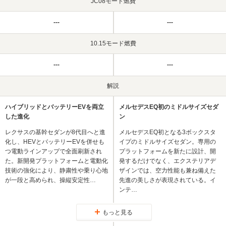
JC08モード燃費
---
---
10.15モード燃費
---
---
解説
ハイブリッドとバッテリーEVを両立
メルセデスEQ初のミドルサイズセダ
した進化
ン
レクサスの基幹セダンが8代目へと進
メルセデスEQ初となる3ボックスタ
化し、HEVとバッテリーEVを併せも
イプのミドルサイズセダン。専用の
つ電動ラインアップで全面刷新され
プラットフォームを新たに設計、開
た。新開発プラットフォームと電動化
発するだけでなく、エクステリアデ
技術の強化により、静粛性や乗り心地
ザインでは、空力性能も兼ね備えた
が一段と高められ、操縦安定性…
先進の美しさが表現されている。イ
ンテ…
もっと見る