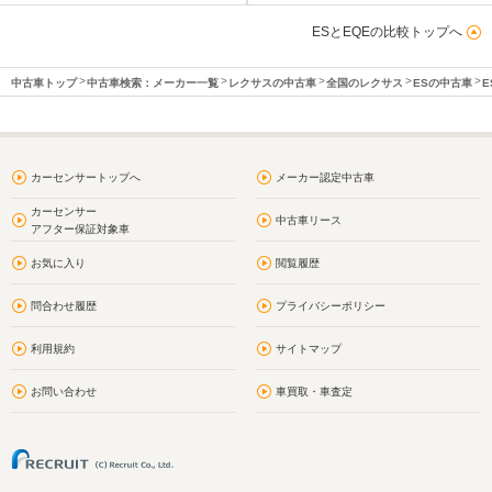
ESとEQEの比較トップへ
中古車トップ
中古車検索：メーカー一覧
レクサスの中古車
全国のレクサス
ESの中古車
E
カーセンサートップへ
メーカー認定中古車
カーセンサー
中古車リース
アフター保証対象車
お気に入り
閲覧履歴
問合わせ履歴
プライバシーポリシー
利用規約
サイトマップ
お問い合わせ
車買取・車査定