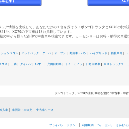
古車を探す
XC
ペック情報を比較して、あなただけの１台を探そう！
ボンゴトラック
と
XC70
の比較
321台、
XC70
の中古車は13台掲載しています。
報の中から様々な条件で中古車を検索できます。カーセンサーはお得・納得の車選
ーションワゴン
|
ハッチバック
|
クーペ
|
オープン
|
商用車・バン
|
ハイブリッド
|
福祉車両
|
ト
スズキ
|
三菱
|
ダイハツ
|
いすゞ
|
光岡自動車
|
トミーカイラ
|
日野自動車
|
ＵＤトラックス
|
ボンゴトラック、XC70の比較 車種を選択 / 中古車・
輸入車
車買取・車査定
中古車リース
プライバシーポリシー
利用規約
“カーセンサーは安心”そ