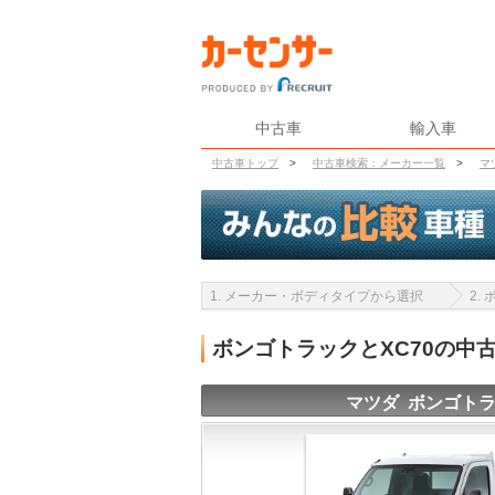
中古車
輸入車
中古車トップ
>
中古車検索：メーカー一覧
>
マ
1. メーカー・ボディタイプから選択
2.
ボンゴトラックとXC70の中
マツダ ボンゴト