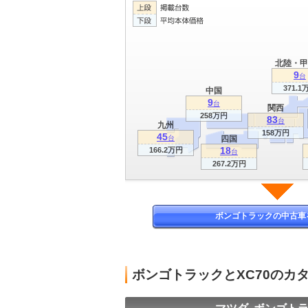
北陸・甲
9
台
371.1
中国
9
台
関西
258万円
83
台
九州
158万円
45
台
四国
18
166.2万円
台
267.2万円
ボンゴトラックの中古車
ボンゴトラックとXC70のカ