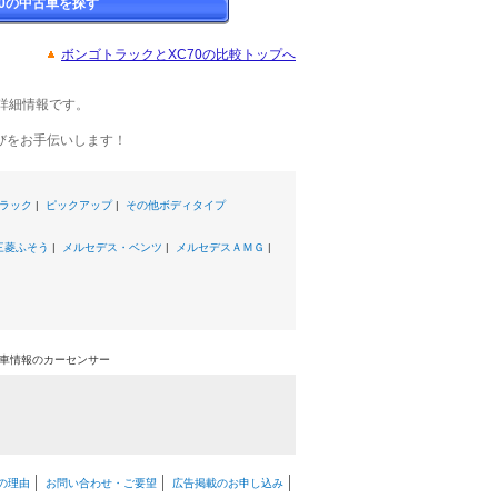
70の中古車を探す
ボンゴトラックとXC70の比較トップへ
詳細情報です。
びをお手伝いします！
ラック
|
ピックアップ
|
その他ボディタイプ
三菱ふそう
|
メルセデス・ベンツ
|
メルセデスＡＭＧ
|
中古車情報のカーセンサー
の理由
お問い合わせ・ご要望
広告掲載のお申し込み