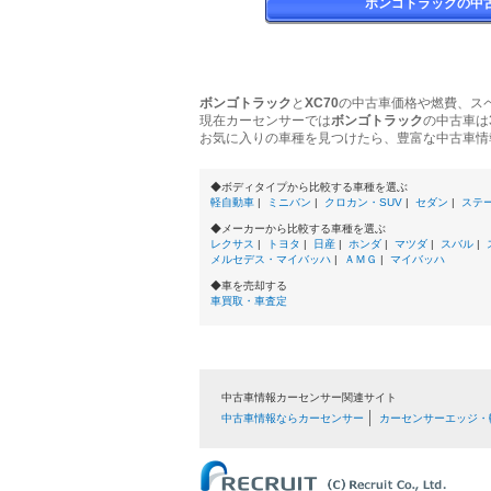
ボンゴトラックの中
ボンゴトラック
と
XC70
の中古車価格や燃費、ス
現在カーセンサーでは
ボンゴトラック
の中古車は
お気に入りの車種を見つけたら、豊富な中古車情
◆ボディタイプから比較する車種を選ぶ
軽自動車
|
ミニバン
|
クロカン・SUV
|
セダン
|
ステ
◆メーカーから比較する車種を選ぶ
レクサス
|
トヨタ
|
日産
|
ホンダ
|
マツダ
|
スバル
|
メルセデス・マイバッハ
|
ＡＭＧ
|
マイバッハ
◆車を売却する
車買取・車査定
中古車情報カーセンサー関連サイト
中古車情報ならカーセンサー
カーセンサーエッジ・