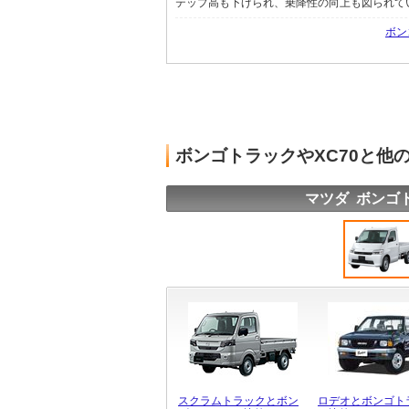
テップ高も下げられ、乗降性の向上も図られている
ボン
ボンゴトラックやXC70と他
マツダ ボンゴ
スクラムトラックとボン
ロデオとボンゴト