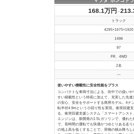
マツダ ボンゴト
168.1万円
213
～
トラック
4295×1675×1920
1496
97
FR、4WD
2名
---
使いやすい積載性に安全性能をプラス
コンパクトな車両寸法による、街中での扱いや
すい積載性という特長に加えて、充実した先進
の安心、安全をサポートする商用モデル。4ナ
転半径4.9mという小回り性を実現。衝突回避
る、衝突回避支援システム「スマートアシスト
エンジンは、新開発の1.5Lガソリンで、優れ
で、長時間の運転でも快適かつゆとりある走り
の地上高を低くすることで、荷物の積み降ろし