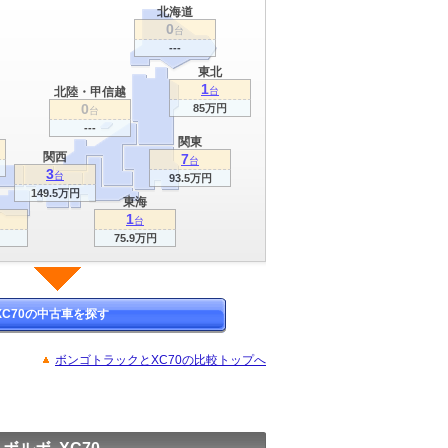
北海道
0
台
---
東北
1
北陸・甲信越
台
0
85万円
台
---
関東
関西
7
台
3
台
93.5万円
149.5万円
東海
1
台
75.9万円
XC70の中古車を探す
ボンゴトラックとXC70の比較トップへ