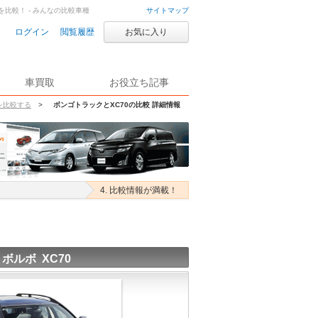
を比較！ - みんなの比較車種
サイトマップ
ログイン
閲覧履歴
お気に入り
車買取
お役立ち記事
を比較する
>
ボンゴトラックとXC70の比較 詳細情報
4. 比較情報が満載！
ボルボ XC70