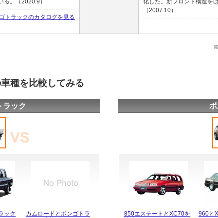
。（2020.9）
化した。新フロント構造を
（2007.10）
ゴトラックのカタログを見る
の車種を比較してみる
トラック
ボ
ラック
カムロードとボンゴトラ
850エステートとXC70を
960と