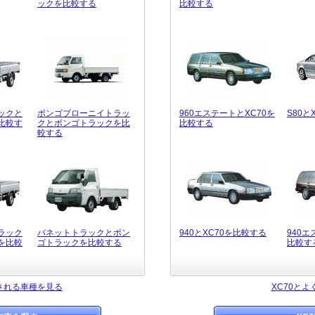
ックを比較する
比較する
ックと
ボンゴブローニイトラッ
960エステートとXC70を
S80と
比較す
クとボンゴトラックを比
比較する
較する
ラック
バネットトラックとボン
940とXC70を比較する
940エ
を比較
ゴトラックを比較する
比較す
される車種を見る
XC70と