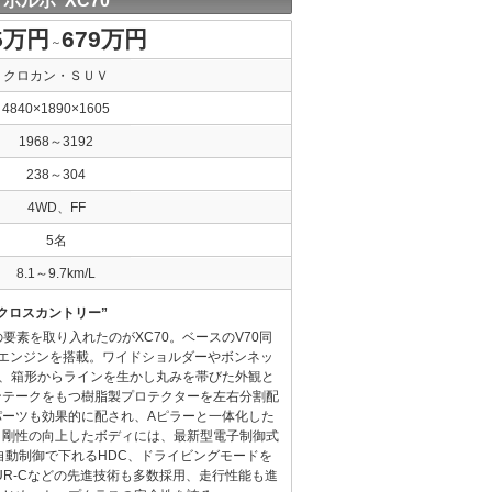
ボルボ XC70
5万円
679万円
～
クロカン・ＳＵＶ
4840×1890×1605
1968～3192
238～304
4WD、FF
5名
8.1～9.7km/L
クロスカントリー”
要素を取り入れたのがXC70。ベースのV70同
6エンジンを搭載。ワイドショルダーやボンネッ
つ、箱形からラインを生かし丸みを帯びた外観と
ンテークをもつ樹脂製プロテクターを左右分割配
パーツも効果的に配され、Aピラーと一体化した
。剛性の向上したボディには、最新型電子制御式
自動制御で下れるHDC、ドライビングモードを
UR-Cなどの先進技術も多数採用、走行性能も進