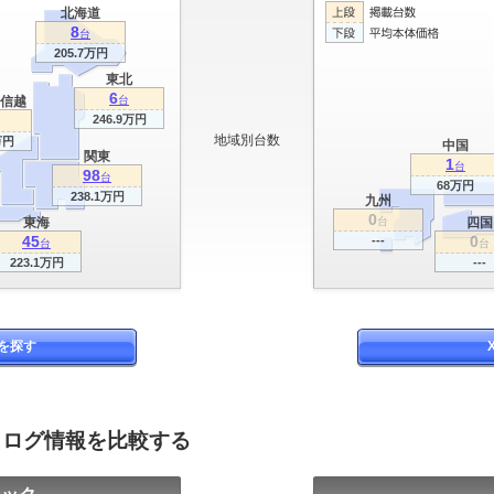
北海道
8
台
205.7万円
東北
6
信越
台
246.9万円
地域別台数
万円
中国
関東
1
台
98
台
68万円
238.1万円
九州
0
東海
台
四国
45
0
---
台
台
223.1万円
---
を探す
タログ情報を比較する