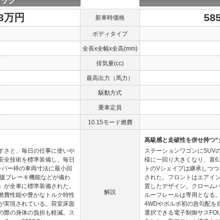
ラック
.3万円
58
新車時価格
ボディタイプ
全長x全幅x全高(mm)
排気量(cc)
最高出力（馬力）
駆動方式
乗車定員
10.15モード燃費
高級感と走破性を併せ持つ“
すさと、毎日の仕事に使いや
ステーションワゴンにSUVの
安全技術を標準装備し、毎日
様に一回り大きくなり、直
ンバー枠の車両寸法に最小回
トのVシェイプは継承しつ
支援ブレーキ機能などが備わ
された。フロントはエアイ
」が全車に標準装備された。
置したデザイン。クローム
解説
た燃費性能や豊かなトルク特性
ルーフレールは専用となる
が実現されている。荷室床面
4WDやボルボ初の急勾配を
の際の身体の負担も軽減。ス
選択できる電子制御サスFO