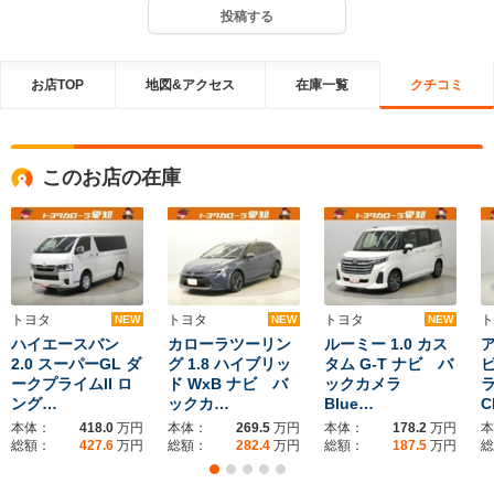
投稿する
お店TOP
地図&アクセス
在庫一覧
クチコミ
このお店の在庫
トヨタ
トヨタ
トヨタ
ト
NEW
NEW
NEW
ハイエースバン
カローラツーリン
ルーミー 1.0 カス
ア
2.0 スーパーGL ダ
グ 1.8 ハイブリッ
タム G-T ナビ バ
ークプライムII ロ
ド WxB ナビ バ
ックカメラ
ラ
ング…
ックカ…
Blue…
C
本体：
418.0
万円
本体：
269.5
万円
本体：
178.2
万円
本
総額：
427.6
万円
総額：
282.4
万円
総額：
187.5
万円
総