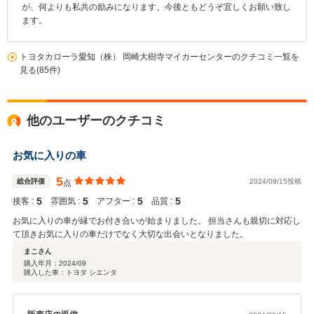
が、何よりも私共の励みになります。今後ともどうぞ宜しくお願い致し
ます。
トヨタカローラ愛知（株） 岡崎大樹寺マイカーセンターのクチコミ一覧を
見る(85件)
他のユーザーのクチコミ
お気に入りの車
5
総合評価
2024/09/15投稿
点
5
5
5
5
接客 :
雰囲気 :
アフター :
品質 :
お気に入りの車が縁でお付き合いが始まりました。 担当さんも親切に対応し
て頂きお気に入りの車だけでなく大切な出会いとなりました。
まこさん
購入年月：
2024/09
購入した車：トヨタ シエンタ