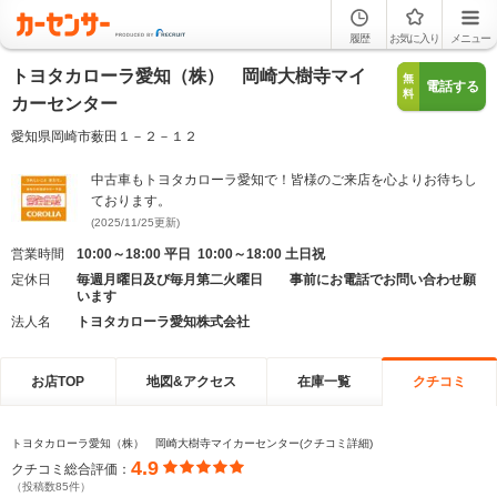
履歴
お気に入り
メニュー
トヨタカローラ愛知（株） 岡崎大樹寺マイ
無
電話する
料
カーセンター
愛知県岡崎市薮田１－２－１２
中古車もトヨタカローラ愛知で！皆様のご来店を心よりお待ちし
ております。
(2025/11/25更新)
営業時間
10:00～18:00 平日 10:00～18:00 土日祝
定休日
毎週月曜日及び毎月第二火曜日 事前にお電話でお問い合わせ願
います
法人名
トヨタカローラ愛知株式会社
お店TOP
地図&アクセス
在庫一覧
クチコミ
トヨタカローラ愛知（株） 岡崎大樹寺マイカーセンター(クチコミ詳細)
4.9
クチコミ総合評価：
（投稿数85件）