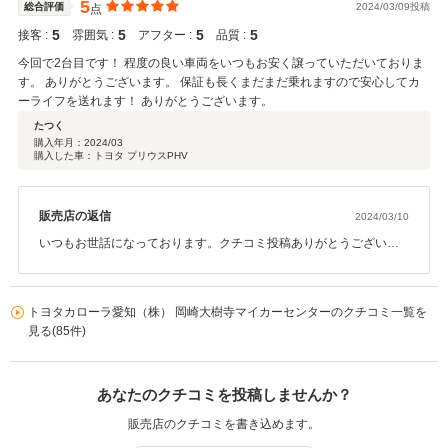
5
総合評価
2024/03/09投稿
点
5
5
5
5
接客 :
雰囲気 :
アフター :
品質 :
今回で2台目です！ 程度の良い車両をいつもお安く譲っていただいておりま
す。 ありがとうございます。 保証も長くまだまだ乗れますので安心してカ
ーライフを送れます！ ありがとうございます。
たつく
購入年月：
2024/03
購入した車：トヨタ プリウスPHV
販売店の返信
2024/03/10
いつもお世話になっております。クチコミ投稿ありがとうございま
す。 お車を気に入って頂き、ご紹介して良かったと思いました。 今
後も末永く宜しくお願い致します。
トヨタカローラ愛知（株） 岡崎大樹寺マイカーセンターのクチコミ一覧を
見る(85件)
あなたのクチコミを投稿しませんか？
販売店のクチコミを書き込めます。