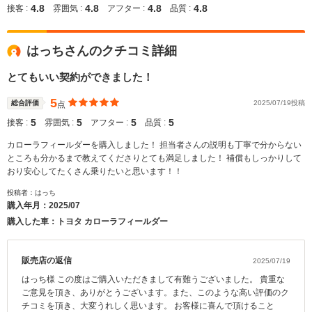
4.8
4.8
4.8
4.8
接客 :
雰囲気 :
アフター :
品質 :
はっちさんのクチコミ詳細
とてもいい契約ができました！
5
総合評価
2025/07/19投稿
点
5
5
5
5
接客 :
雰囲気 :
アフター :
品質 :
カローラフィールダーを購入しました！ 担当者さんの説明も丁寧で分からない
ところも分かるまで教えてくださりとても満足しました！ 補償もしっかりして
おり安心してたくさん乗りたいと思います！！
投稿者：はっち
購入年月：
2025/07
購入した車：トヨタ カローラフィールダー
販売店の返信
2025/07/19
はっち様 この度はご購入いただきまして有難うございました。 貴重な
ご意見を頂き、ありがとうございます。また、このような高い評価のク
チコミを頂き、大変うれしく思います。 お客様に喜んで頂けること