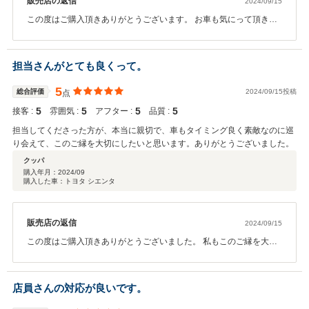
販売店の返信
2024/09/15
この度はご購入頂きありがとうございます。 お車も気にって頂き私
も嬉しいです。今後も末永く宜しくお願い致します
担当さんがとても良くって。
5
総合評価
2024/09/15投稿
点
5
5
5
5
接客 :
雰囲気 :
アフター :
品質 :
担当してくださった方が、本当に親切で、車もタイミング良く素敵なのに巡
り会えて、このご縁を大切にしたいと思います。ありがとうございました。
クッパ
購入年月：
2024/09
購入した車：トヨタ シエンタ
販売店の返信
2024/09/15
この度はご購入頂きありがとうございました。 私もこのご縁を大切
にお車のお手伝いができれば幸いです。 今後も末永く宜しくお願い
致します
店員さんの対応が良いです。