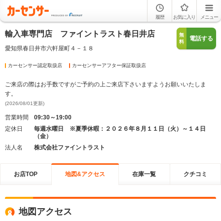
履歴
お気に入り
メニュー
輸入車専門店 ファイントラスト春日井店
無
電話する
料
愛知県春日井市六軒屋町４－１８
カーセンサー認定取扱店
カーセンサーアフター保証取扱店
ご来店の際はお手数ですがご予約の上ご来店下さいますようお願いいたしま
す。
(2026/08/01更新)
営業時間
09:30～19:00
定休日
毎週水曜日 ※夏季休暇：２０２６年８月１１日（火）～１４日
（金）
法人名
株式会社ファイントラスト
お店TOP
地図&アクセス
在庫一覧
クチコミ
地図アクセス