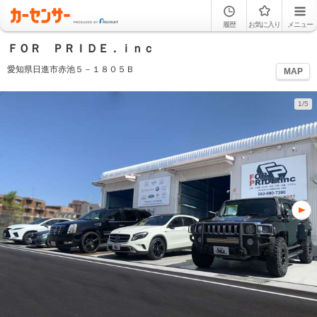
履歴
お気に入り
メニュー
ＦＯＲ ＰＲＩＤＥ．ｉｎｃ
愛知県日進市赤池５－１８０５Ｂ
MAP
1/5