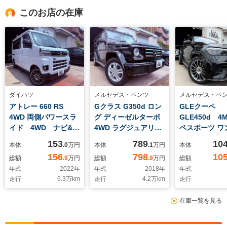
このお店の在庫
ダイハツ
メルセデス・ベンツ
メルセデス・ベ
アトレー 660 RS
Gクラス G350d ロン
GLEクーペ
4WD 両側パワースラ
グ ディーゼルターボ
GLE450d 
イド 4WD ナビ&フ
4WD ラグジュアリー
ペスポーツ ワ
ルセグTV&バックカメ
PKG サンルーフ
ナー車 E-AC
153
789
10
本体
.0
万円
本体
.1
万円
本体
ラ ETC クルコン
純正ナビ&フルセグ
CONTROLパ
156
798
10
総額
.9
万円
総額
.9
万円
総額
スマートキー ユーザ
グレーレザー Apple
ジ パノラミ
年式
2022
年
年式
2018
年
年式
ー下取り車 社外15
カープレイ ドラレ
ルーフ HUD
走行
6.3
万km
走行
4.2
万km
走行
インチホイール&純正
コ バックカメラ ハ
レコ ISG搭
タイヤ&ホイール ス
ーマンカードン
ル メルケ
在庫一覧を見る
モーク 衝突軽減シス
ETC シートヒータ
21AMGアル
テム シートカバー
ー Bluetooth 禁煙
メスタ ブラ
車 タイヤ交換済み
ー パフュー