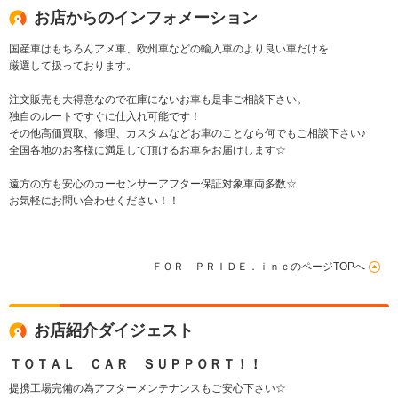
イザ
お店からのインフォメーション
国産車はもちろんアメ車、欧州車などの輸入車のより良い車だけを
厳選して扱っております。
注文販売も大得意なので在庫にないお車も是非ご相談下さい。
独自のルートですぐに仕入れ可能です！
その他高価買取、修理、カスタムなどお車のことなら何でもご相談下さい♪
全国各地のお客様に満足して頂けるお車をお届けします☆
遠方の方も安心のカーセンサーアフター保証対象車両多数☆
お気軽にお問い合わせください！！
ＦＯＲ ＰＲＩＤＥ．ｉｎｃのページTOPへ
お店紹介ダイジェスト
ＴＯＴＡＬ ＣＡＲ ＳＵＰＰＯＲＴ！！
提携工場完備の為アフターメンテナンスもご安心下さい☆