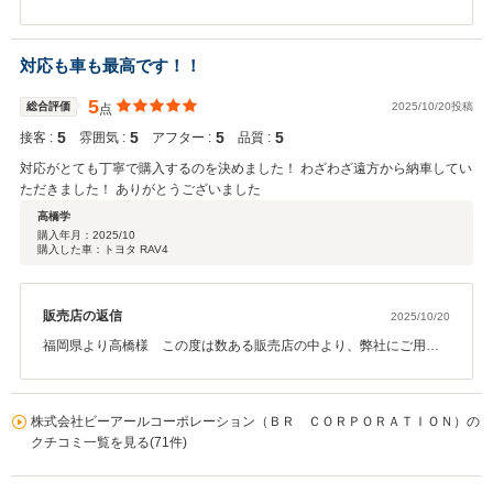
ただきまして誠に有難う御座います。ランクル３００に引き続き、
レクサスLX６００のご成約となりました。盗難の多い車両になりま
すのでセキュリティーの対策も万全です。今後も万全のサポートに
対応も車も最高です！！
尽力致します。改めまして誠に有難う御座います。末永く宜しくお
願い申し上げます。
5
総合評価
2025/10/20投稿
点
5
5
5
5
接客 :
雰囲気 :
アフター :
品質 :
対応がとても丁寧で購入するのを決めました！ わざわざ遠方から納車してい
ただきました！ ありがとうございました
高橋学
購入年月：
2025/10
購入した車：トヨタ RAV4
販売店の返信
2025/10/20
福岡県より高橋様 この度は数ある販売店の中より、弊社にご用命
いただきまして誠に有難う御座います。遠方からのお問い合わせで
したが不安なことやサービス内容などもしっかりと打ち合わせさせ
ていただき、ご成約となりました。下取りもお任せいただき、嬉し
株式会社ビーアールコーポレーション（ＢＲ ＣＯＲＰＯＲＡＴＩＯＮ）の
く思います。遠方ではございますが今後も万全のサポートに尽力致
クチコミ一覧を見る(71件)
します。改めまして誠に有難う御座います。末永く宜しくお願い申
し上げます。