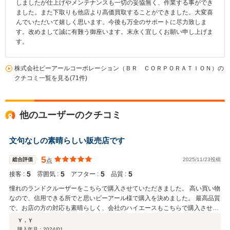
しましたが仕上げやメンテナンスも一切の妥協無く、作業する事ができ
ました。また下取りも他店より高価買取することができました。大変喜
んでいただいて嬉しく思います。今後も万全のサポートに尽力致しま
す。改めまして誠に有難う御座います。末永く宜しくお願い申し上げま
す。
株式会社ビーアールコーポレーション（ＢＲ ＣＯＲＰＯＲＡＴＩＯＮ）の
クチコミ一覧を見る(71件)
他のユーザーのクチコミ
文句なしの素晴らしい販売店です
5
総合評価
2025/11/23投稿
点
5
5
5
5
接客 :
雰囲気 :
アフター :
品質 :
憧れのランドクルーザーをこちらで購入させていただきました。 高い買い物
なので、信用できる所でと思いビーアール様で購入を決めました。 最高品質
で、お店の方の対応も素晴らしく、会社のハイエースもこちらで購入させて
いただきました。 今後ともよろしくお願いいたします。
Ｙ．Ｙ
購入年月：
2024/01