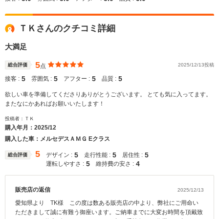
ＴＫさんのクチコミ詳細
大満足
5
総合評価
2025/12/13投稿
点
5
5
5
5
接客 :
雰囲気 :
アフター :
品質 :
欲しい車を準備してくださりありがとうございます。 とても気に入ってます。
またなにかあればお願いいたします！
投稿者：ＴＫ
購入年月：
2025/12
購入した車：メルセデスＡＭＧ Eクラス
5
5
5
5
デザイン :
走行性能 :
居住性 :
総合評価
5
4
運転しやすさ :
維持費の安さ :
販売店の返信
2025/12/13
愛知県より TK様 この度は数ある販売店の中より、弊社にご用命い
ただきまして誠に有難う御座います。ご納車までに大変お時間を頂戴致