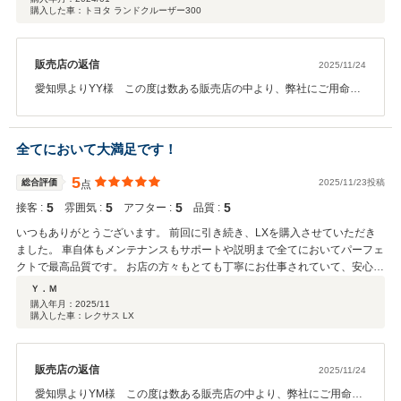
購入した車：トヨタ ランドクルーザー300
販売店の返信
2025/11/24
愛知県よりYY様 この度は数ある販売店の中より、弊社にご用命い
ただきまして誠に有難う御座いました。いつもお任せで大丈夫です
という言葉に嬉しく思います。法人様のハイエースもオーダーにて
ご購入頂きました。今後も万全のサポートに尽力致します。改めま
全てにおいて大満足です！
して誠に有難う御座います。末永く宜しくお願い申し上げます。
5
総合評価
2025/11/23投稿
点
5
5
5
5
接客 :
雰囲気 :
アフター :
品質 :
いつもありがとうございます。 前回に引き続き、LXを購入させていただき
ました。 車自体もメンテナンスもサポートや説明まで全てにおいてパーフェ
クトで最高品質です。 お店の方々もとても丁寧にお仕事されていて、安心し
て全てをお任せできました。 またよろしくお願いします。
Ｙ．Ｍ
購入年月：
2025/11
購入した車：レクサス LX
販売店の返信
2025/11/24
愛知県よりYM様 この度は数ある販売店の中より、弊社にご用命い