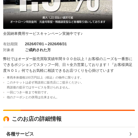
全国納車費用サービスキャンペーン実施中です♪
有効期限
2026/07/01～2026/08/31
対象者
ご成約された方
弊社ではオーダー販売買取実績年間９００台以上！お客様のニーズを一番形に
できるポジションでスタッフ一同、日々全力営業しております！『お客様満足
度ＮＯ１』何でもお気軽に相談できるお店づくりを心掛けています
車両本体価格100万円以上（税込）の物件に限ります。
このチケットは必ず商談前に販売店にご提示ください。
商談後の提示ではサービスを受けられません。
一回につき一枚まで有効です。
他のクーポンとの併用は出来ません。
このお店の詳細情報
各種サービス