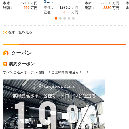
SE…
本体：
970.0
万円
本体：
2290.0
万円
本
本体：
1970.0
万円
総額：
990
万円
総額：
2330
万円
総
総額：
2030
万円
在庫一覧を見る
クーポン
成約クーポン
すべて全込みオープン価格！！全国納車費用込み！！！