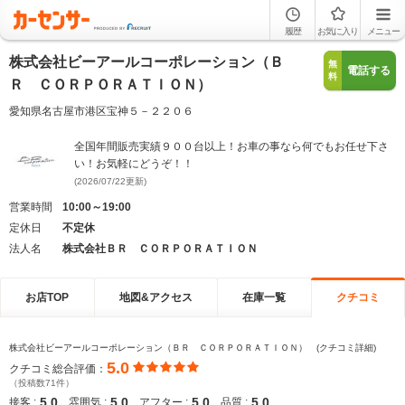
履歴
お気に入り
メニュー
株式会社ビーアールコーポレーション（Ｂ
無
電話する
料
Ｒ ＣＯＲＰＯＲＡＴＩＯＮ）
愛知県名古屋市港区宝神５－２２０６
全国年間販売実績９００台以上！お車の事なら何でもお任せ下さ
い！お気軽にどうぞ！！
(2026/07/22更新)
営業時間
10:00～19:00
定休日
不定休
法人名
株式会社ＢＲ ＣＯＲＰＯＲＡＴＩＯＮ
お店TOP
地図&アクセス
在庫一覧
クチコミ
株式会社ビーアールコーポレーション（ＢＲ ＣＯＲＰＯＲＡＴＩＯＮ） (クチコミ詳細)
5.0
クチコミ総合評価：
（投稿数71件）
5.0
5.0
5.0
5.0
接客 :
雰囲気 :
アフター :
品質 :