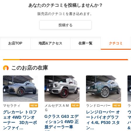
あなたのクチコミを投稿しませんか？
販売店のクチコミを書き込めます。
投稿する
お店TOP
地図&アクセス
在庫一覧
クチコミ
このお店の在庫
マセラティ
メルセデスＡＭ
ランドローバー
ラ
NEW
NEW
NEW
Ｇ
グレカーレ トロフ
レンジローバー オ
Gクラス G63 エデ
ェオ 4WD ワンオ
ートバイオグラフ
マ
ィション1 4WD 正
ーナー 3Dカーボ
ィ 4.4L P530 スタ
規ディーラー車
ンファイ…
ン…