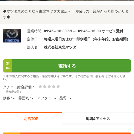
◆マツダ車のことなら東北マツダ大館店へ！お探しの一台がきっと見つかりま
す◆
営業時間
09:45～18:00 6/1～ 09:45～16:00 サービス受付
定休日
毎週火曜日および一部水曜日（年末年始、お盆期間）
法人名
株式会社東北マツダ
無
電話する
料
※車の購入に関するご相談・確認専用ダイヤルです。その他のお問い合わせはご遠慮くださ
い。
-
クチコミ総合評価：
（投稿数0件）
-
-
-
-
接客 :
雰囲気 :
アフター :
品質 :
お店TOP
地図&アクセス