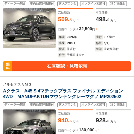
ディーラー保証
車両品質評価書付
購入プラン付
オンライン相談可
360°画像付
支払総額
本体価格
509.
498.
5
0
万円
万円
32,500
残価ローン
月々
円
年式
2025
年
走行
0.7
万km
車検
'28/01
修復
なし
保証
保証付
整備
法定整備付
住所
千葉県浦安市
無
在庫確認・見積依頼
料
メルセデスＡＭＧ
Aクラス A45 S 4マチックプラス ファイナル エディション
4WD MANUFAKTURマウンテングレーマグノ MP202502
ディーラー保証
車両品質評価書付
購入プラン付
オンライン相談可
360°画像付
支払総額
本体価格
940.
928.
6
0
万円
万円
130,000
残価ローン
月々
円