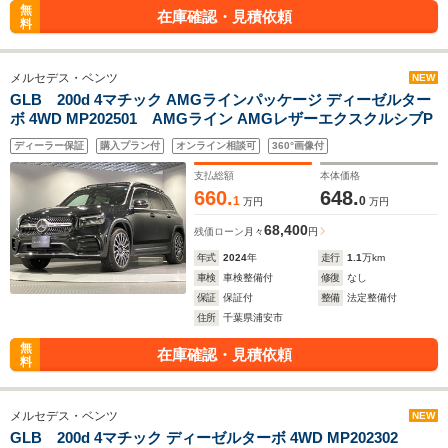
無
在庫確認・見積依頼
料
メルセデス・ベンツ
NEW
GLB 200d 4マチック AMGラインパッケージ ディーゼルター
ボ 4WD MP202501 AMGライン AMGレザーエクスクルシブP
ディーラー保証
購入プラン付
オンライン相談可
360°画像付
支払総額
本体価格
660.
648.
1
0
万円
万円
68,400
残価ローン
月々
円
年式
2024
年
走行
1.1
万km
車検
車検整備付
修復
なし
保証
保証付
整備
法定整備付
住所
千葉県浦安市
無
在庫確認・見積依頼
料
メルセデス・ベンツ
NEW
GLB 200d 4マチック ディーゼルターボ 4WD MP202302