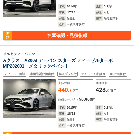
年式
2024
年
走行
0.3
万km
車検
'27/10
修復
なし
保証
保証付
整備
法定整備付
住所
千葉県浦安市
無
在庫確認・見積依頼
料
メルセデス・ベンツ
Aクラス A200d アーバン スターズ ディーゼルターボ
MP202601 メタリックペイント
ディーラー保証
車両品質評価書付
購入プラン付
オンライン相談可
360°画像付
支払総額
本体価格
440.
428.
8
0
万円
万円
50,600
残価ローン
月々
円
年式
2025
年
走行
0.2
万km
車検
'28/12
修復
なし
保証
保証付
整備
法定整備付
住所
千葉県浦安市