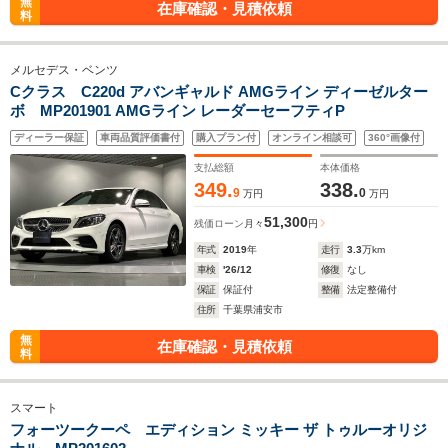
無
在庫確認・見積依頼
料
メルセデス・ベンツ
Cクラス C220d アバンギャルド AMGライン ディーゼルター
ボ MP201901 AMGライン レーダーセーフティP
ディーラー保証
車両品質評価書付
購入プラン付
オンライン相談可
360°画像付
支払総額
本体価格
349.
338.
9
0
万円
万円
51,300
残価ローン
月々
円
年式
2019
年
走行
3.3
万km
車検
'26/12
修復
なし
保証
保証付
整備
法定整備付
住所
千葉県浦安市
無
在庫確認・見積依頼
料
スマート
フォーツークーペ エディション ミッキー ザ トゥルーオリジ