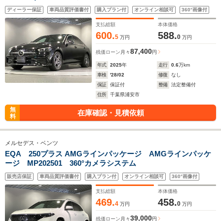
P ドライバーズP
ディーラー保証
車両品質評価書付
購入プラン付
オンライン相談可
360°画像付
支払総額
本体価格
600.
588.
5
0
万円
万円
87,400
残価ローン
月々
円
年式
2025
年
走行
0.6
万km
車検
'28/02
修復
なし
保証
保証付
整備
法定整備付
住所
千葉県浦安市
無
在庫確認・見積依頼
料
メルセデス・ベンツ
EQA 250プラス AMGラインパッケージ AMGラインパッケ
ージ MP202501 360°カメラシステム
販売店保証
車両品質評価書付
購入プラン付
オンライン相談可
360°画像付
支払総額
本体価格
469.
458.
4
0
万円
万円
39,000
残価ローン
月々
円