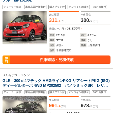
ナル MP201602
ディーラー保証
車両品質評価書付
購入プラン付
オンライン相談可
360°画像付
支払総額
本体価格
311.
300.
1
0
万円
万円
52,200
残価ローン
月々
円
年式
2018
年
走行
0.3
万km
車検
'27/12
修復
なし
保証
保証付
整備
法定整備付
住所
千葉県浦安市
無
在庫確認・見積依頼
料
メルセデス・ベンツ
GLE 300 d 4マチック AMGラインPKG リアシートPKG (ISG)
ディーゼルターボ 4WD MP202502 パノラミックSR レザー
EXCP
ディーラー保証
車両品質評価書付
購入プラン付
オンライン相談可
360°画像付
支払総額
本体価格
991.
978.
4
0
万円
万円