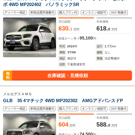
ボ 4WD MP202402 パノラミックSR
ディーラー保証
車両品質評価書付
購入プラン付
オンライン相談可
360°画像付
支払総額
本体価格
630.
618.
1
0
万円
万円
95,100
残価ローン
月々
円
年式
2024
年
走行
1.7
万km
車検
'27/06
修復
なし
保証
保証付
整備
法定整備付
住所
千葉県浦安市
無
在庫確認・見積依頼
料
メルセデスＡＭＧ
GLB 35 4マチック 4WD MP202302 AMGアドバンスドP
ディーラー保証
車両品質評価書付
購入プラン付
オンライン相談可
360°画像付
支払総額
本体価格
604
588.
0
万円
万円
74,500
残価ローン
月々
円