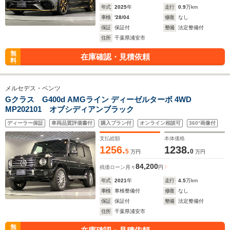
年式
2025
年
走行
0.9
万km
車検
'28/04
修復
なし
保証
保証付
整備
法定整備付
住所
千葉県浦安市
無
在庫確認・見積依頼
料
メルセデス・ベンツ
Gクラス G400d AMGライン ディーゼルターボ 4WD
MP202101 オブシディアンブラック
ディーラー保証
車両品質評価書付
購入プラン付
オンライン相談可
360°画像付
支払総額
本体価格
1256.
1238.
5
0
万円
万円
84,200
残価ローン
月々
円
年式
2021
年
走行
4.5
万km
車検
車検整備付
修復
なし
保証
保証付
整備
法定整備付
住所
千葉県浦安市
無