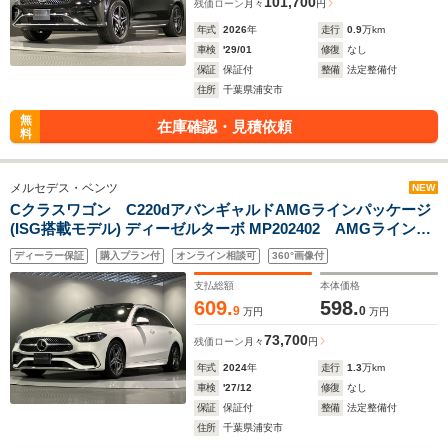
101,700
残価ローン
月々
円
年式
2026
年
走行
0.9
万km
車検
'29/01
修復
なし
保証
保証付
整備
法定整備付
住所
千葉県浦安市
無
在庫確認・見積依頼
料
メルセデス・ベンツ
NEW
Cクラスワゴン C220dアバンギャルドAMGラインパッケージ
(ISG搭載モデル) ディーゼルターボ MP202402 AMGラインパ
ッケージ
ディーラー保証
購入プラン付
オンライン相談可
360°画像付
支払総額
本体価格
609.
598.
9
0
万円
万円
73,700
残価ローン
月々
円
年式
2024
年
走行
1.3
万km
車検
'27/12
修復
なし
保証
保証付
整備
法定整備付
住所
千葉県浦安市