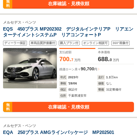
無
在庫確認・見積依頼
料
メルセデス・ベンツ
EQS 450プラス MP202302 デジタルインテリアP リアエン
ターテイメントシステムP リアコンフォートP
ディーラー保証
車両品質評価書付
購入プラン付
オンライン相談可
360°画像付
支払総額
本体価格
700.
688.
7
0
万円
万円
90,700
残価ローン
月々
円
年式
2023
年
走行
1.3
万km
車検
'28/06
修復
なし
保証
保証付
整備
法定整備付
住所
千葉県浦安市
無
在庫確認・見積依頼
料
メルセデス・ベンツ
EQA 250プラス AMGラインパッケージ MP202501