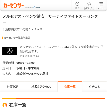
履歴
お気に入り
メニュー
メルセデス・ベンツ浦安 サーティファイドカーセンタ
ー
千葉県浦安市日の出５－７－５
カーセンサー認定取扱店
メルセデス・ベンツ、スマート、AMGを取り扱う浦安市唯一の正
規販売店です。
(2026/08/05更新)
営業時間
09:30～18:00
定休日
水曜日・年末年始
法人名
株式会社シュテルン品川
お店TOP
地図&アクセス
在庫一覧
クチコミ
在庫一覧