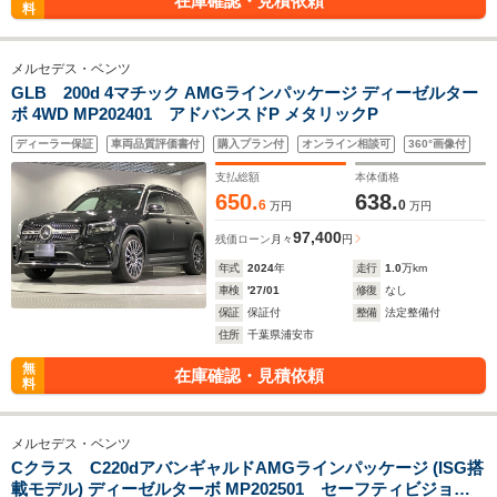
在庫確認・見積依頼
料
メルセデス・ベンツ
GLB 200d 4マチック AMGラインパッケージ ディーゼルター
ボ 4WD MP202401 アドバンスドP メタリックP
ディーラー保証
車両品質評価書付
購入プラン付
オンライン相談可
360°画像付
支払総額
本体価格
650.
638.
6
0
万円
万円
97,400
残価ローン
月々
円
年式
2024
年
走行
1.0
万km
車検
'27/01
修復
なし
保証
保証付
整備
法定整備付
住所
千葉県浦安市
無
在庫確認・見積依頼
料
メルセデス・ベンツ
Cクラス C220dアバンギャルドAMGラインパッケージ (ISG搭
載モデル) ディーゼルターボ MP202501 セーフティビジョン