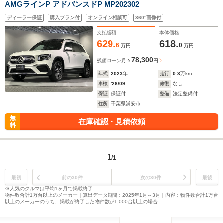
AMGラインP アドバンスドP MP202302
ディーラー保証
購入プラン付
オンライン相談可
360°画像付
支払総額
本体価格
629.
618.
6
0
万円
万円
78,300
残価ローン
月々
円
年式
2023
年
走行
0.3
万km
車検
'26/09
修復
なし
保証
保証付
整備
法定整備付
住所
千葉県浦安市
無
在庫確認・見積依頼
料
1
/1
最初
前の30件
次の30件
最後
※人気のクルマは平均1ヶ月で掲載終了
物件数合計1万台以上のメーカー｜算出データ期間：2025年1月～3月｜内容：物件数合計1万台
以上のメーカーのうち、掲載が終了した物件数が1,000台以上の場合