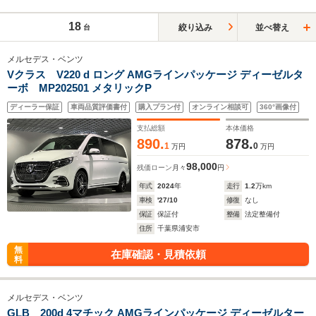
18
絞り込み
並べ替え
台
メルセデス・ベンツ
Vクラス V220 d ロング AMGラインパッケージ ディーゼルタ
ーボ MP202501 メタリックP
ディーラー保証
車両品質評価書付
購入プラン付
オンライン相談可
360°画像付
支払総額
本体価格
890.
878.
1
0
万円
万円
98,000
残価ローン
月々
円
年式
2024
年
走行
1.2
万km
車検
'27/10
修復
なし
保証
保証付
整備
法定整備付
住所
千葉県浦安市
無
在庫確認・見積依頼
料
メルセデス・ベンツ
GLB 200d 4マチック AMGラインパッケージ ディーゼルター