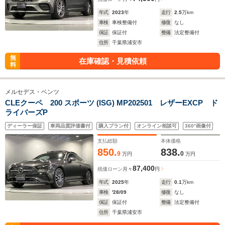
年式
2023
年
走行
2.5
万km
車検
車検整備付
修復
なし
保証
保証付
整備
法定整備付
住所
千葉県浦安市
無
在庫確認・見積依頼
料
メルセデス・ベンツ
CLEクーペ 200 スポーツ (ISG) MP202501 レザーEXCP ド
ライバーズP
ディーラー保証
車両品質評価書付
購入プラン付
オンライン相談可
360°画像付
支払総額
本体価格
850.
838.
9
0
万円
万円
87,400
残価ローン
月々
円
年式
2025
年
走行
0.1
万km
車検
'28/09
修復
なし
保証
保証付
整備
法定整備付
住所
千葉県浦安市