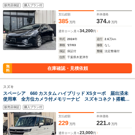
ン 20インチアルミホイール Bluetoothオーディオ LEDヘ
販売店保証
購入プラン付
ッドランプ スマートキー
支払総額
本体価格
385
374.
0
万円
万円
34,200
通常ローン
月々
円
年式
2024
年
走行
2.6
万km
車検
'27/03
修復
なし
保証
保証付
整備
法定整備付
住所
千葉県木更津市
無
在庫確認・見積依頼
料
スズキ
スペーシア 660 カスタム ハイブリッド XSターボ 届出済未
使用車 全方位カメラ付メモリーナビ スズキコネクト搭載
両側電動スライドドア パドルシフト シートヒーター ステ
販売店保証
購入プラン付
アリングヒーター ヘッドアップディスプレイ LEDヘッドラ
イト
支払総額
本体価格
229
221.
0
万円
万円
23,000
通常ローン
月々
円