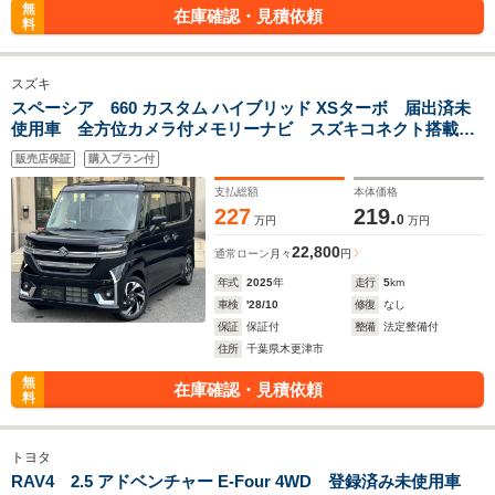
無
在庫確認・見積依頼
料
スズキ
スペーシア 660 カスタム ハイブリッド XSターボ 届出済未
使用車 全方位カメラ付メモリーナビ スズキコネクト搭載
両側電動スライドドア パドルシフト シートヒーター ステ
販売店保証
購入プラン付
アリングヒーター ヘッドアップディスプレイ LEDヘッドラ
イト
支払総額
本体価格
227
219.
0
万円
万円
22,800
通常ローン
月々
円
年式
2025
年
走行
5
km
車検
'28/10
修復
なし
保証
保証付
整備
法定整備付
住所
千葉県木更津市
無
在庫確認・見積依頼
料
トヨタ
RAV4 2.5 アドベンチャー E-Four 4WD 登録済み未使用車