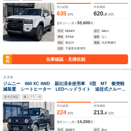
ームメイト Bluetooth LEDヘッドランプ
支払総額
本体価格
635
620.
0
万円
万円
55,600
通常ローン
月々
円
年式
2024
年
走行
18
km
車検
'27/10
修復
なし
保証
保証付
整備
法定整備付
住所
千葉県木更津市
無
在庫確認・見積依頼
料
スズキ
ジムニー 660 XC 4WD 届出済未使用車 5型 MT 衝突軽
減装置 シートヒーター LEDヘッドライト 追従式クルーズ
コントロール オートマチックハイビーム 車線逸脱警報革巻
販売店保証
購入プラン付
きハンドル ステアリングスイッチ オートエアコン
支払総額
本体価格
224
213.
0
万円
万円
14,200
通常ローン
月々
円
年式
2026
年
走行
3
km