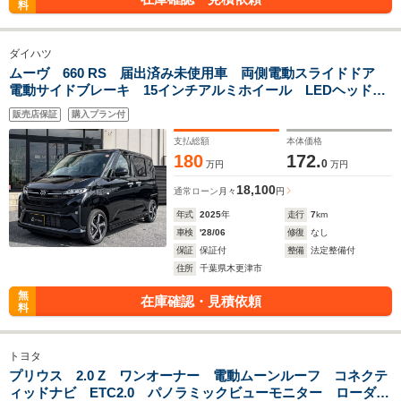
料
ダイハツ
ムーヴ 660 RS 届出済み未使用車 両側電動スライドドア
電動サイドブレーキ 15インチアルミホイール LEDヘッドラ
イト LEDフォグランプ 本革巻ステアリング ディスプレイ
販売店保証
購入プラン付
オーディオ PVM Bluetooth
支払総額
本体価格
180
172.
0
万円
万円
18,100
通常ローン
月々
円
年式
2025
年
走行
7
km
車検
'28/06
修復
なし
保証
保証付
整備
法定整備付
住所
千葉県木更津市
無
在庫確認・見積依頼
料
トヨタ
プリウス 2.0 Z ワンオーナー 電動ムーンルーフ コネクテ
ィッドナビ ETC2.0 パノラミックビューモニター ローダウ