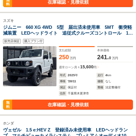
無
在庫確認・見積依頼
料
スズキ
ジムニー 660 XG 4WD 5型 届出済未使用車 5MT 衝突軽
減装置 LEDヘッドライト 追従式クルーズコントロール 1.5
インチリフトアップ 16インチアルミホイール ホワイトレタ
販売店保証
購入プラン付
ータイヤ 左側2本出しマフラー
支払総額
本体価格
250
241.
0
万円
万円
15,600
通常ローン
月々
円
年式
2025
年
走行
4
km
車検
'28/11
修復
なし
保証
保証付
整備
法定整備付
住所
千葉県木更津市
無
在庫確認・見積依頼
料
ホンダ
ヴェゼル 1.5 e:HEV Z 登録済み未使用車 LEDヘッドラン
プ マルチビューカメラシステム プレミアムオーディオ10ス