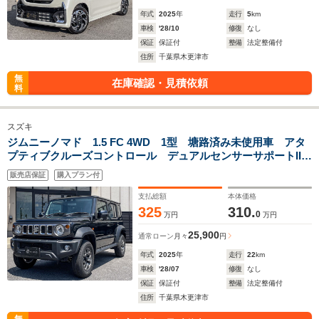
年式
2025
年
走行
5
km
車検
'28/10
修復
なし
保証
保証付
整備
法定整備付
住所
千葉県木更津市
無
在庫確認・見積依頼
料
スズキ
ジムニーノマド 1.5 FC 4WD 1型 塘路済み未使用車 アタ
プティブクルーズコントロール デュアルセンサーサポートII
LEDヘッドライト シートヒーター スマートキー リアフォ
販売店保証
購入プラン付
グランプ ブレーキLSD ESP パーキングセンサー
支払総額
本体価格
325
310.
0
万円
万円
25,900
通常ローン
月々
円
年式
2025
年
走行
22
km
車検
'28/07
修復
なし
保証
保証付
整備
法定整備付
住所
千葉県木更津市