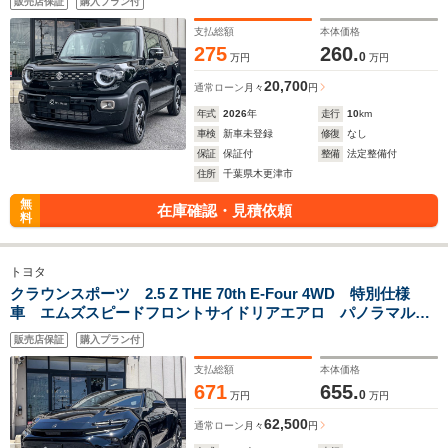
販売店保証
購入プラン付
プレイ シートヒーター ステアリングヒーター アップグレ
ードパッケージ
支払総額
本体価格
275
260.
0
万円
万円
20,700
通常ローン
月々
円
年式
2026
年
走行
10
km
車検
新車未登録
修復
なし
保証
保証付
整備
法定整備付
住所
千葉県木更津市
無
在庫確認・見積依頼
料
トヨタ
クラウンスポーツ 2.5 Z THE 70th E-Four 4WD 特別仕様
車 エムズスピードフロントサイドリアエアロ パノラマルー
フ パノラミックビューモニター BSM ETC2.0
販売店保証
購入プラン付
Bluetooth コネクティッドナビ デジタルキー 寒冷地仕
様 パワーバックドア
支払総額
本体価格
671
655.
0
万円
万円
62,500
通常ローン
月々
円