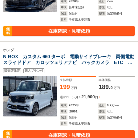
年式
2026
年
走行
7
km
車検
新車未登録
修復
なし
保証
保証付
整備
法定整備付
住所
千葉県木更津市
無
在庫確認・見積依頼
料
ホンダ
N-BOX カスタム 660 ターボ 電動サイドブレーキ 両側電動
スライドドア カロッツェリアナビ バックカメラ ETC デ
ジタルインナーミラー型前後ドライブレコーダー Bluetooth
販売店保証
購入プラン付
オーディオ LEDヘッドランプ スマートキー
支払総額
本体価格
199
189.
0
万円
万円
21,900
通常ローン
月々
円
年式
2025
年
走行
0.7
万km
車検
'28/01
修復
なし
保証
保証付
整備
法定整備付
住所
千葉県木更津市
無
在庫確認・見積依頼
料