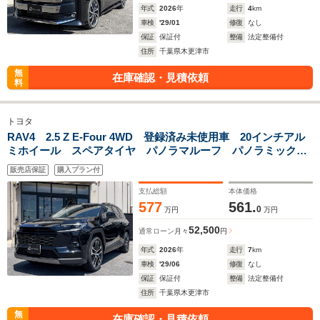
年式
2026
年
走行
4
km
車検
'29/01
修復
なし
保証
保証付
整備
法定整備付
住所
千葉県木更津市
無
在庫確認・見積依頼
料
トヨタ
RAV4 2.5 Z E-Four 4WD 登録済み未使用車 20インチアル
ミホイール スペアタイヤ パノラマルーフ パノラミックビ
ューモニター アドバンスドドライブ ETC2.0 BSM
販売店保証
購入プラン付
Bluetoothオーディオ ディスプレイオーディオ
支払総額
本体価格
577
561.
0
万円
万円
52,500
通常ローン
月々
円
年式
2026
年
走行
7
km
車検
'29/06
修復
なし
保証
保証付
整備
法定整備付
住所
千葉県木更津市
無
在庫確認・見積依頼