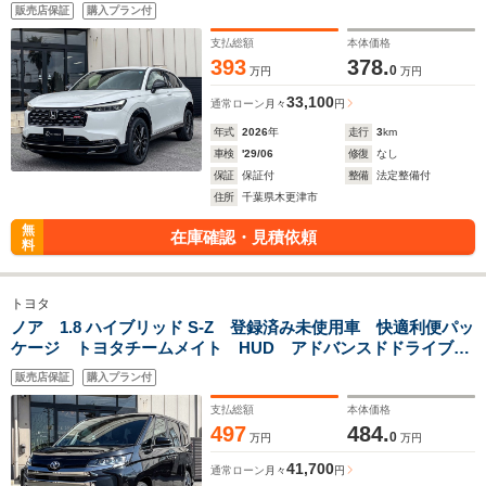
ピーカー ETC2.0 パワーバックドア フルセグTV
販売店保証
購入プラン付
Bluetoothオーディオ シートヒーター
支払総額
本体価格
393
378.
0
万円
万円
33,100
通常ローン
月々
円
年式
2026
年
走行
3
km
車検
'29/06
修復
なし
保証
保証付
整備
法定整備付
住所
千葉県木更津市
無
在庫確認・見積依頼
料
トヨタ
ノア 1.8 ハイブリッド S-Z 登録済み未使用車 快適利便パッ
ケージ トヨタチームメイト HUD アドバンスドドライブ
ユニバーサルステップ LEDヘッドランプオートレベリング
販売店保証
購入プラン付
デジタルインナーミラー PVM BSM ETC2.0
支払総額
本体価格
497
484.
0
万円
万円
41,700
通常ローン
月々
円