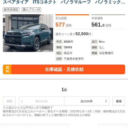
スペアタイア ITSコネクト パノラマルーフ パノラミックビ
ューモニター BSM ETV2.0 Bluetooth コネクティッドナ
販売店保証
購入プラン付
ビ シートヒーター フルセグTV LEDライト
支払総額
本体価格
577
561.
0
万円
万円
52,500
通常ローン
月々
円
年式
2026
年
走行
6
km
車検
'29/03
修復
なし
保証
保証付
整備
法定整備付
住所
千葉県木更津市
無
在庫確認・見積依頼
料
1
/2
最初
前の30件
次の30件
最後
※人気のクルマは平均1ヶ月で掲載終了
物件数合計1万台以上のメーカー｜算出データ期間：2025年1月～3月｜内容：物件数合計1万台
以上のメーカーのうち、掲載が終了した物件数が1,000台以上の場合