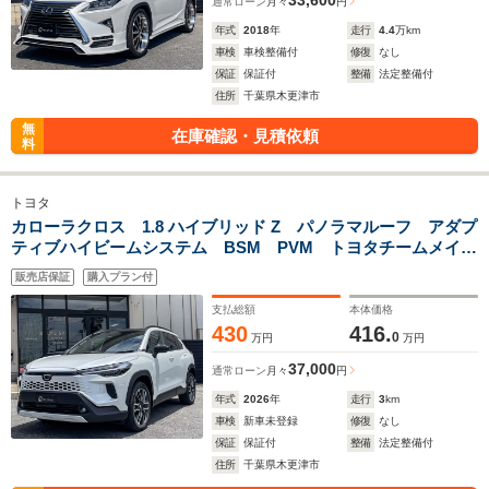
33,600
通常ローン
月々
円
年式
2018
年
走行
4.4
万km
車検
車検整備付
修復
なし
保証
保証付
整備
法定整備付
住所
千葉県木更津市
無
在庫確認・見積依頼
料
トヨタ
カローラクロス 1.8 ハイブリッド Z パノラマルーフ アダプ
ティブハイビームシステム BSM PVM トヨタチームメイ
ト 置クダケ充電 ステアリングヒーター デジタルキー ナ
販売店保証
購入プラン付
ノイーX アクセサリーコンセント Bluetoothオーディオ
支払総額
本体価格
430
416.
0
万円
万円
37,000
通常ローン
月々
円
年式
2026
年
走行
3
km
車検
新車未登録
修復
なし
保証
保証付
整備
法定整備付
住所
千葉県木更津市