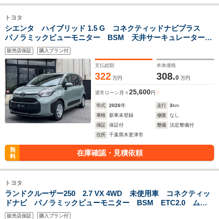
トヨタ
シエンタ ハイブリッド 1.5 G コネクティッドナビプラス
パノラミックビューモニター BSM 天井サーキュレーター
アクセサリーコンセント ETC2.0 両側電動スライドドア コ
販売店保証
購入プラン付
ンフォートパッケージ Bluetoothオーディオ
支払総額
本体価格
322
308.
0
万円
万円
25,600
通常ローン
月々
円
年式
2026
年
走行
3
km
車検
新車未登録
修復
なし
保証
保証付
整備
法定整備付
住所
千葉県木更津市
無
在庫確認・見積依頼
料
トヨタ
ランドクルーザー250 2.7 VX 4WD 未使用車 コネクティッ
ドナビ パノラミックビューモニター BSM ETC2.0 ムー
ンルーフ ブラックレザーシート ヒッチメンバー トヨタチ
販売店保証
購入プラン付