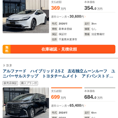
支払総額
本体価格
369
354.
0
万円
万円
30,600
通常ローン
月々
円
年式
2026
年
走行
3
km
車検
新車未登録
修復
なし
保証
保証付
整備
法定整備付
住所
千葉県木更津市
無
在庫確認・見積依頼
料
トヨタ
アルファード ハイブリッド 2.5 Z 左右独立ムーンルーフ ユ
ニバーサルステップ トヨタチームメイト アドバンストドラ
イブ アドバンストパーク デジタルインナーミラー PVM
販売店保証
購入プラン付
HUD BSM タッチトレーサー
支払総額
本体価格
699
684.
0
万円
万円
65,400
通常ローン
月々
円
年式
2024
年
走行
6
km
車検
'27/11
修復
なし