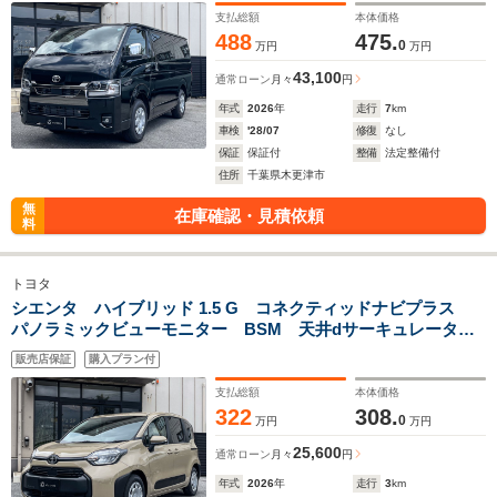
ックビューモニター
支払総額
本体価格
488
475.
0
万円
万円
43,100
通常ローン
月々
円
年式
2026
年
走行
7
km
車検
'28/07
修復
なし
保証
保証付
整備
法定整備付
住所
千葉県木更津市
無
在庫確認・見積依頼
料
トヨタ
シエンタ ハイブリッド 1.5 G コネクティッドナビプラス
パノラミックビューモニター BSM 天井dサーキュレータ
ー アクセサリーコンセント ETC2.0 両側電動スライドド
販売店保証
購入プラン付
ア コンフォートパッケージ Bluetoothオーディオ
支払総額
本体価格
322
308.
0
万円
万円
25,600
通常ローン
月々
円
年式
2026
年
走行
3
km