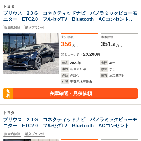
トヨタ
プリウス 2.0 G コネクティッドナビ パノラミックビューモ
ニター ETC2.0 フルセグTV Bluetooth ACコンセント
LEDヘッドランプ 19インチアルミホイール シートヒータ
販売店保証
購入プラン付
ー パノラミックビューモニター
支払総額
本体価格
356
351.
0
万円
万円
29,200
通常ローン
月々
円
年式
2026
年
走行
4
km
車検
新車未登録
修復
なし
保証
保証付
整備
法定整備付
住所
千葉県木更津市
無
在庫確認・見積依頼
料
トヨタ
プリウス 2.0 G コネクティッドナビ パノラミックビューモ
ニター ETC2.0 フルセグTV Bluetooth ACコンセント
LEDヘッドランプ 19インチアルミホイール シートヒータ
販売店保証
購入プラン付
ー パノラミックビューモニター