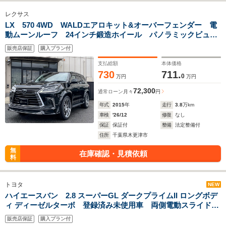
レクサス
LX 570 4WD WALDエアロキット&オーバーフェンダー 電
動ムーンルーフ 24インチ鍛造ホイール パノラミックビュー
モニター BSM HUD Bluetooth ETC2.0 パワーバックド
販売店保証
購入プラン付
ア クールボックス
支払総額
本体価格
730
711.
0
万円
万円
72,300
通常ローン
月々
円
年式
2015
年
走行
3.8
万km
車検
'26/12
修復
なし
保証
保証付
整備
法定整備付
住所
千葉県木更津市
無
在庫確認・見積依頼
料
トヨタ
NEW
ハイエースバン 2.8 スーパーGL ダークプライムII ロングボデ
ィ ディーゼルターボ 登録済み未使用車 両側電動スライドド
ア LEDヘッドライト デジタルインナーミラー ディスプレ
販売店保証
購入プラン付
イオーディオ フルセグTV Bluetoothオーディオ パノラミ