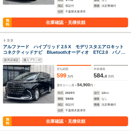
保証
保証付
整備
法定整備付
住所
千葉県木更津市
無
在庫確認・見積依頼
料
トヨタ
アルファード ハイブリッド 2.5 X モデリスタエアロキット
コネクティッドナビ Bluetoothオーディオ ETC2.0 パノラ
ミックビューモニター BSM 両側電動スライドドア 寒冷地
販売店保証
購入プラン付
仕様 ユニバーサルステップ ドライブレコーダー
支払総額
本体価格
599
584.
0
万円
万円
54,900
通常ローン
月々
円
年式
2025
年
走行
12
km
車検
'28/06
修復
なし
保証
保証付
整備
法定整備付
住所
千葉県木更津市
無
在庫確認・見積依頼
料