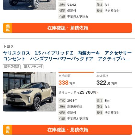
車検
'29/02
修復
なし
保証
保証付
整備
法定整備付
住所
千葉県木更津市
無
在庫確認・見積依頼
料
トヨタ
ヤリスクロス 1.5 ハイブリッド Z 内装カーキ アクセサリー
コンセント ハンズフリーパワーバックドア アクティブハイ
ビームシステム カラーヘッドアップ ETC2.0 ディスプレイ
販売店保証
購入プラン付
オーディオプラス パノラミックビューモニター BSM
支払総額
本体価格
338
322.
0
万円
万円
25,700
通常ローン
月々
円
年式
2026
年
走行
3
km
車検
新車未登録
修復
なし
保証
保証付
整備
法定整備付
住所
千葉県木更津市
無
在庫確認・見積依頼
料