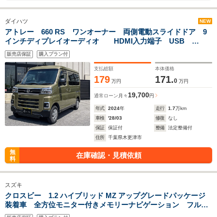
ダイハツ
NEW
アトレー 660 RS ワンオーナー 両側電動スライドドア 9
インチディプレイオーディオ HDMI入力端子 USB
Bluetooth バックカメラ ETC スマートキー LEDヘッド
販売店保証
購入プラン付
ランプ リフトアップ
支払総額
本体価格
179
171.
0
万円
万円
19,700
通常ローン
月々
円
年式
2024
年
走行
1.7
万km
車検
'28/03
修復
なし
保証
保証付
整備
法定整備付
住所
千葉県木更津市
無
在庫確認・見積依頼
料
スズキ
クロスビー 1.2 ハイブリッド MZ アップグレードパッケージ
装着車 全方位モニター付きメモリーナビゲーション フルセ
グTV Bluetooth スズキコネクト対応 ヘッドアップディス