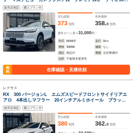
ピーカー ETC2.0 パワーバックドア フルセグTV
販売店保証
購入プラン付
Bluetoothオーディオ シートヒーター
支払総額
本体価格
373
358.
0
万円
万円
31,000
通常ローン
月々
円
年式
2026
年
走行
3
km
車検
'29/06
修復
なし
保証
保証付
整備
法定整備付
住所
千葉県木更津市
無
在庫確認・見積依頼
料
レクサス
RX 300 バージョンL エムズスピードフロントサイドリアエ
アロ 4本出しマフラー 20インチアルミホイール ブラック
レザーシート 電動ムーンルーフ PVM BSM ETC2.0
販売店保証
購入プラン付
Bluetoothオーディオ 後席パワーシート
支払総額
本体価格
380
362.
0
万円
万円