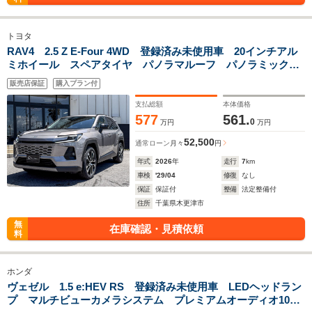
トヨタ
RAV4 2.5 Z E-Four 4WD 登録済み未使用車 20インチアル
ミホイール スペアタイヤ パノラマルーフ パノラミックビ
ューモニター アドバンスドドライブ ETC2.0 BSM
販売店保証
購入プラン付
Bluetoothオーディオ ディスプレイオーディオ
支払総額
本体価格
577
561.
0
万円
万円
52,500
通常ローン
月々
円
年式
2026
年
走行
7
km
車検
'29/04
修復
なし
保証
保証付
整備
法定整備付
住所
千葉県木更津市
無
在庫確認・見積依頼
料
ホンダ
ヴェゼル 1.5 e:HEV RS 登録済み未使用車 LEDヘッドラン
プ マルチビューカメラシステム プレミアムオーディオ10ス