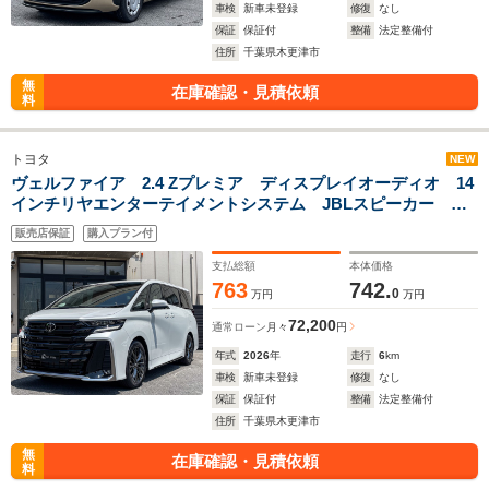
車検
新車未登録
修復
なし
保証
保証付
整備
法定整備付
住所
千葉県木更津市
無
在庫確認・見積依頼
料
トヨタ
NEW
ヴェルファイア 2.4 Zプレミア ディスプレイオーディオ 14
インチリヤエンターテイメントシステム JBLスピーカー ユ
ニバーサルステッフ ドライブレコーダー
販売店保証
購入プラン付
BluetoothETC2.0 内装サンセットブラウン PVM BSM
支払総額
本体価格
763
742.
0
万円
万円
72,200
通常ローン
月々
円
年式
2026
年
走行
6
km
車検
新車未登録
修復
なし
保証
保証付
整備
法定整備付
住所
千葉県木更津市
無
在庫確認・見積依頼
料