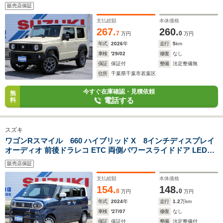
ETC ボディガラスコート
販売店保証
支払総額
本体価格
267.
260.
7
0
万円
万円
年式
2026
年
走行
5
km
車検
'29/02
修復
なし
保証
保証付
整備
法定整備無
住所
千葉県千葉市若葉区
今すぐ在庫確認・見積依頼
無
電話する
料
スズキ
ワゴンRスマイル 660 ハイブリッド X 8インチディスプレイ
オーディオ 前後ドラレコ ETC 両側パワースライドドア LEDヘ
ッドライト&フォグ
販売店保証
支払総額
本体価格
154.
148.
8
0
万円
万円
年式
2024
年
走行
1.2
万km
車検
'27/07
修復
なし
保証
保証付
整備
法定整備付