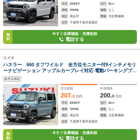
年式
2026
年
走行
5
km
車検
'29/06
修復
なし
保証
保証付
整備
法定整備無
住所
千葉県千葉市若葉区
今すぐ在庫確認・見積依頼
無
電話する
料
スズキ
ハスラー 660 タフワイルド 全方位モニター付9インチメモリ
ーナビゲーション アップルカープレイ対応 電動パーキングブレ
ーキ スズキコネクト&セーフティサポート
販売店保証
支払総額
本体価格
207.
200.
6
0
万円
万円
年式
2026
年
走行
4
km
車検
'29/06
修復
なし
保証
保証付
整備
法定整備無
住所
千葉県千葉市若葉区
今すぐ在庫確認・見積依頼
無
電話する
料