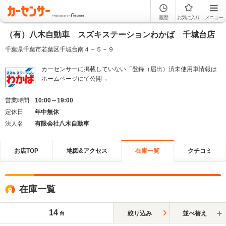
履歴
お気に入り
メニュー
（有）八木自動車 スズキステーションわかば 千城台店
千葉県千葉市若葉区千城台南４－５－９
カーセンサーに掲載していない「登録（届出）済未使用車情報は
ホームページにて公開→
営業時間
10:00～19:00
定休日
年中無休
法人名
有限会社八木自動車
お店TOP
地図&アクセス
在庫一覧
クチコミ
在庫一覧
14
絞り込み
並べ替え
台