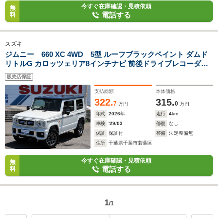
今すぐ在庫確認・見積依頼
無
電話する
料
スズキ
ジムニー 660 XC 4WD 5型 ルーフブラックペイント ダムド
リトルG カロッツェリア8インチナビ 前後ドライブレコーダー
ETC ボディコーティング
販売店保証
支払総額
本体価格
322.
315.
7
0
万円
万円
年式
2026
年
走行
4
km
車検
'29/03
修復
なし
保証
保証付
整備
法定整備無
住所
千葉県千葉市若葉区
今すぐ在庫確認・見積依頼
無
電話する
料
1
/1