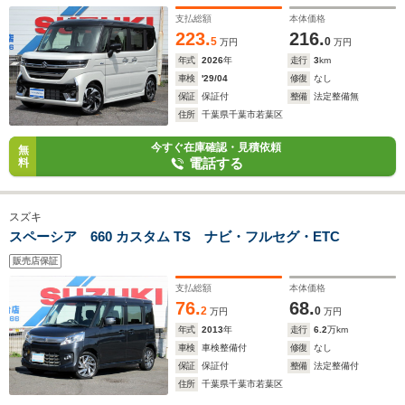
支払総額
本体価格
223.
216.
5
0
万円
万円
年式
2026
年
走行
3
km
車検
'29/04
修復
なし
保証
保証付
整備
法定整備無
住所
千葉県千葉市若葉区
今すぐ在庫確認・見積依頼
無
電話する
料
スズキ
スペーシア 660 カスタム TS ナビ・フルセグ・ETC
販売店保証
支払総額
本体価格
76.
68.
2
0
万円
万円
年式
2013
年
走行
6.2
万km
車検
車検整備付
修復
なし
保証
保証付
整備
法定整備付
住所
千葉県千葉市若葉区