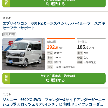
無
電話する
料
スズキ
エブリイワゴン 660 PZターボスペシャル ハイルーフ スズキ
セーフティサポート
販売店保証
支払総額
本体価格
192.
185.
5
0
万円
万円
年式
2026
年
走行
7
km
車検
'29/04
修復
なし
保証
保証付
整備
法定整備無
住所
千葉県千葉市若葉区
今すぐ在庫確認・見積依頼
無
電話する
料
スズキ
ジムニー 660 XC 4WD フェンダー&サイドアンダーガーニッ
シュ 5型 カロッツェリア8インチナビ 前後ドライブレコーダー