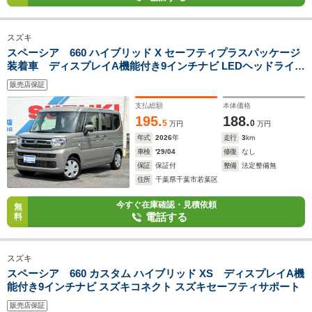
スズキ
スペーシア 660 ハイブリッド X セーフティプラスパッケージ
装着車 ディスプレイA機能付き9インチナビ LEDヘッドライト
スズキコネクト スズキセーフティサポート
販売店保証
支払総額
本体価格
195.
188.
5
0
万円
万円
年式
2026
年
走行
3
km
車検
'29/04
修復
なし
保証
保証付
整備
法定整備無
住所
千葉県千葉市若葉区
今すぐ在庫確認・見積依頼
無
電話する
料
スズキ
スペーシア 660 カスタム ハイブリッド XS ディスプレイA機
能付き9インチナビ スズキコネクト スズキセーフティサポート
販売店保証