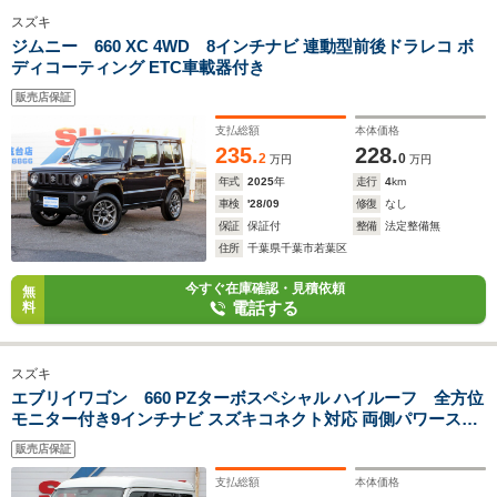
スズキ
ジムニー 660 XC 4WD 8インチナビ 連動型前後ドラレコ ボ
ディコーティング ETC車載器付き
販売店保証
支払総額
本体価格
235.
228.
2
0
万円
万円
年式
2025
年
走行
4
km
車検
'28/09
修復
なし
保証
保証付
整備
法定整備無
住所
千葉県千葉市若葉区
今すぐ在庫確認・見積依頼
無
電話する
料
スズキ
エブリイワゴン 660 PZターボスペシャル ハイルーフ 全方位
モニター付き9インチナビ スズキコネクト対応 両側パワースラ
イド オートステップ スズキセーフティサポート
販売店保証
支払総額
本体価格