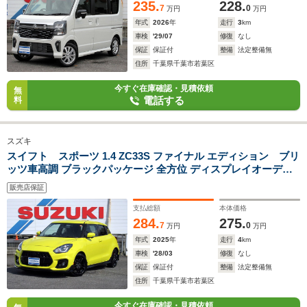
235.
228.
7
0
万円
万円
年式
2026
年
走行
3
km
車検
'29/07
修復
なし
保証
保証付
整備
法定整備無
住所
千葉県千葉市若葉区
今すぐ在庫確認・見積依頼
無
電話する
料
スズキ
スイフト スポーツ 1.4 ZC33S ファイナル エディション ブリ
ッツ車高調 ブラックパッケージ 全方位 ディスプレイオーディ
オ Dレコ ETC
販売店保証
支払総額
本体価格
284.
275.
7
0
万円
万円
年式
2025
年
走行
4
km
車検
'28/03
修復
なし
保証
保証付
整備
法定整備無
住所
千葉県千葉市若葉区
今すぐ在庫確認・見積依頼