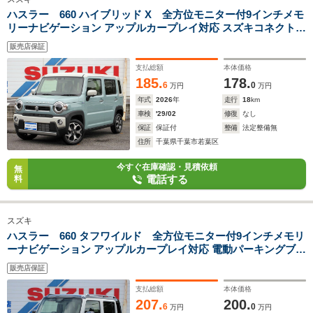
ハスラー 660 ハイブリッド X 全方位モニター付9インチメモ
リーナビゲーション アップルカープレイ対応 スズキコネクト&
セーフティサポート
販売店保証
支払総額
本体価格
185.
178.
6
0
万円
万円
年式
2026
年
走行
18
km
車検
'29/02
修復
なし
保証
保証付
整備
法定整備無
住所
千葉県千葉市若葉区
今すぐ在庫確認・見積依頼
無
電話する
料
スズキ
ハスラー 660 タフワイルド 全方位モニター付9インチメモリ
ーナビゲーション アップルカープレイ対応 電動パーキングブレ
ーキ スズキコネクト&セーフティサポート
販売店保証
支払総額
本体価格
207.
200.
6
0
万円
万円