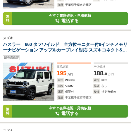
住所
千葉県千葉市若葉区
今すぐ在庫確認・見積依頼
無
電話する
料
スズキ
ハスラー 660 タフワイルド 全方位モニター付9インチメモリ
ーナビゲーション アップルカープレイ対応 スズキコネクト&セ
ーフティサポート
販売店保証
支払総額
本体価格
195
188.
0
万円
万円
年式
2025
年
走行
5
km
車検
'28/07
修復
なし
保証
保証付
整備
法定整備無
住所
千葉県千葉市若葉区
今すぐ在庫確認・見積依頼
無
電話する
料
スズキ