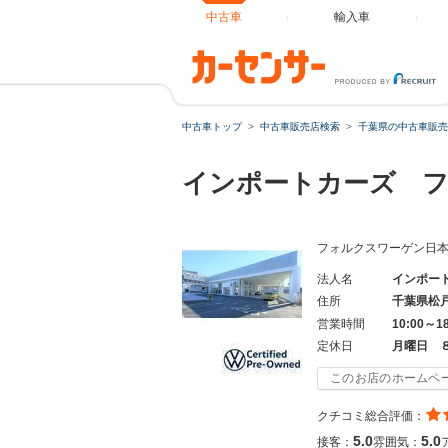
中古車
輸入車
中古車トップ
中古車販売店検索
千葉県の中古車販売
インポートカーズ 
フォルクスワーゲン日
法人名
インポー
住所
千葉県松
営業時間
10:00～1
定休日
月曜日 
このお店のホームペ
クチコミ総合評価：
5.0
5.0
接客：
雰囲気：