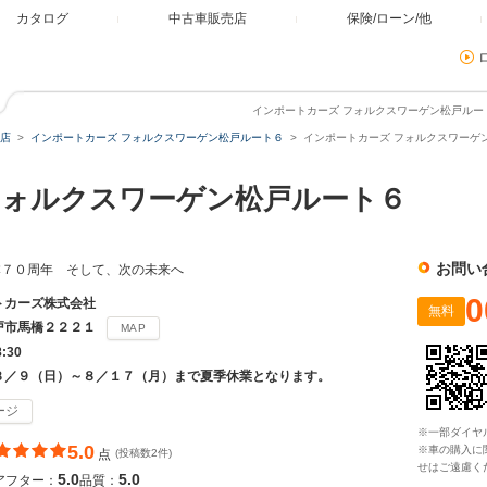
カタログ
中古車販売店
保険/ローン/他
インポートカーズ フォルクスワーゲン松戸ルート
店
インポートカーズ フォルクスワーゲン松戸ルート６
インポートカーズ フォルクスワーゲン
フォルクスワーゲン松戸ルート６
お問い
本７０周年 そして、次の未来へ
0
トカーズ株式会社
無料
戸市馬橋２２２１
MAP
8:30
８／９（日）～８／１７（月）まで夏季休業となります。
ージ
※一部ダイヤ
5.0
※車の購入に
点
(投稿数2件)
せはご遠慮く
5.0
5.0
アフター：
品質：