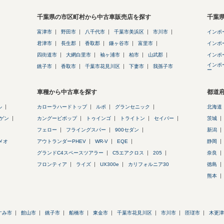
千葉県の市区町村から中古車販売店を探す
千葉
富津市
野田市
八千代市
千葉市美浜区
市川市
インポ
君津市
長生郡
香取郡
鎌ヶ谷市
富里市
インポ
四街道市
大網白里市
袖ヶ浦市
柏市
山武郡
インポ
インポ
銚子市
香取市
千葉市花見川区
下妻市
我孫子市
ー
車種から中古車を探す
都道
ル
カローラハードトップ
ルポ
グランセニック
北海道
ゲン
カングービボップ
トゥインゴ
トライトン
セイバー
茨城
フェロー
フライングスパー
900セダン
新潟
メオ
アウトランダーPHEV
WR-V
EQE
静岡
グランドC4スペースツアラー
C5エアクロス
205
奈良
フロンティア
ライズ
UX300e
カリフォルニア30
徳島
熊本
すみ市
館山市
銚子市
船橋市
東金市
千葉市花見川区
市川市
匝瑳市
木更津