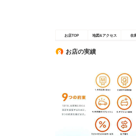
お店TOP
地図&アクセス
在
お店の実績