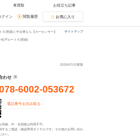
車買取
お役立ち記事
ログイン
閲覧履歴
お気に入り
サイトマップ
６(実績) | 中古車なら【カーセンサー】
松戸ルート６(実績)
2026/07/15更新
合わせ
078-6002-053672
電話番号を読み取る
ル回線、IP・光回線は利用不可。
関するご相談・確認専用ダイヤルです。その他のお問い合わ
ださい。