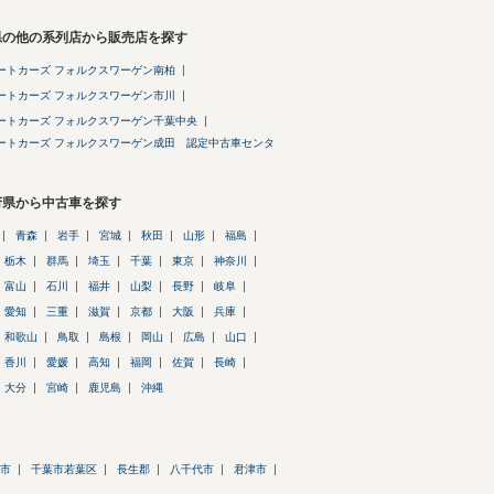
県の他の系列店から販売店を探す
ートカーズ フォルクスワーゲン南柏
ートカーズ フォルクスワーゲン市川
ートカーズ フォルクスワーゲン千葉中央
ートカーズ フォルクスワーゲン成田 認定中古車センタ
府県から中古車を探す
青森
岩手
宮城
秋田
山形
福島
栃木
群馬
埼玉
千葉
東京
神奈川
富山
石川
福井
山梨
長野
岐阜
愛知
三重
滋賀
京都
大阪
兵庫
和歌山
鳥取
島根
岡山
広島
山口
香川
愛媛
高知
福岡
佐賀
長崎
大分
宮崎
鹿児島
沖縄
市
千葉市若葉区
長生郡
八千代市
君津市