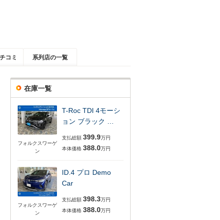
チコミ
系列店の一覧
在庫一覧
T-Roc TDI 4モーシ
ョン ブラック …
399.9
支払総額
万円
フォルクスワーゲ
388.0
本体価格
万円
ン
ID.4 プロ Demo
Car
398.3
支払総額
万円
フォルクスワーゲ
388.0
本体価格
万円
ン