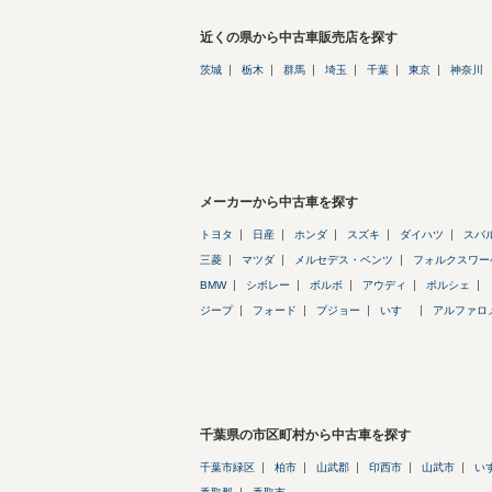
近くの県から中古車販売店を探す
茨城
栃木
群馬
埼玉
千葉
東京
神奈川
メーカーから中古車を探す
トヨタ
日産
ホンダ
スズキ
ダイハツ
スバ
三菱
マツダ
メルセデス・ベンツ
フォルクスワー
BMW
シボレー
ボルボ
アウディ
ポルシェ
ジープ
フォード
プジョー
いすゞ
アルファロ
千葉県の市区町村から中古車を探す
千葉市緑区
柏市
山武郡
印西市
山武市
い