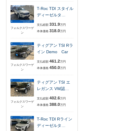
T-Roc TDI スタイル
ディーゼルタ…
331.9
支払総額
万円
フォルクスワーゲ
318.0
本体価格
万円
ン
ティグアン TSI Rラ
イン Demo Car
461.2
支払総額
万円
フォルクスワーゲ
450.0
本体価格
万円
ン
ティグアン TSI エ
レガンス VW認…
402.6
支払総額
万円
フォルクスワーゲ
388.0
本体価格
万円
ン
T-Roc TDI Rライン
ディーゼルタ…