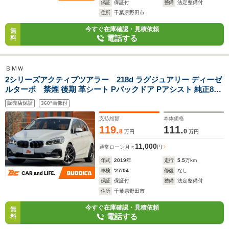
保証
保証付
整備
法定整備付
住所
千葉県野田市
今すぐ在庫確認・見積依頼
無
電話する
料
ＢＭＷ
2シリーズアクティブツアラー 218d ラグジュアリー ディーゼ
ルターボ 禁煙 後期 革シート Pバックドア Pアシスト 純正8型
ナビ BT Bカメ ETC シートヒーター コーナーセンサー クルコ
販売店保証
360°画像付
ン LEDヘッド Aライト シートメモリー 横滑り防止 チルトステ
ア 社外17インチAW
支払総額
本体価格
119.
111.
8
0
万円
万円
11,000
通常ローン
月々
円
年式
2019
年
走行
5.5
万km
車検
'27/04
修復
なし
保証
保証付
整備
法定整備付
住所
千葉県野田市
今すぐ在庫確認・見積依頼
無
電話する
料