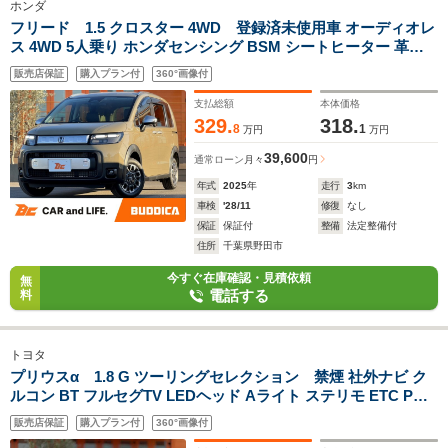
ホンダ
フリード 1.5 クロスター 4WD 登録済未使用車 オーディオレ
ス 4WD 5人乗り ホンダセンシング BSM シートヒーター 革巻
きステア LEDヘッド 専用グリル ルーフレール リアロースクリ
販売店保証
購入プラン付
360°画像付
ーン 専用15インチAW
支払総額
本体価格
329.
318.
8
1
万円
万円
39,600
通常ローン
月々
円
年式
2025
年
走行
3
km
車検
'28/11
修復
なし
保証
保証付
整備
法定整備付
住所
千葉県野田市
今すぐ在庫確認・見積依頼
無
電話する
料
トヨタ
プリウスα 1.8 G ツーリングセレクション 禁煙 社外ナビ ク
ルコン BT フルセグTV LEDヘッド Aライト ステリモ ETC Pス
タート 電格ミラー シートリフター チルトステア 12Vソケット
販売店保証
購入プラン付
360°画像付
バニティミラー マット バイザー 純正17インチAW