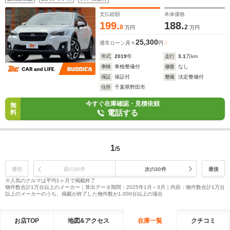
ト 電格ミラー Pシート チルステ 純正18インチAW
支払総額
本体価格
199.
188.
8
2
万円
万円
25,300
通常ローン
月々
円
年式
2019
年
走行
3.1
万km
車検
車検整備付
修復
なし
保証
保証付
整備
法定整備付
住所
千葉県野田市
今すぐ在庫確認・見積依頼
無
電話する
料
1
/5
最初
前の30件
次の30件
最後
※人気のクルマは平均1ヶ月で掲載終了
物件数合計1万台以上のメーカー｜算出データ期間：2025年1月～3月｜内容：物件数合計1万台
以上のメーカーのうち、掲載が終了した物件数が1,000台以上の場合
お店TOP
地図&アクセス
在庫一覧
クチコミ