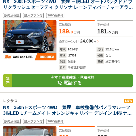
NX 200t Fスポーツ 4WD 禁煙 三眼LED オートバックドア プ
リクラッシュセーフティ クリソナ レーンディパーチャーアラー
ト 純正ナビ フルセグ BT Bカメラ シートヒーター/ベンチレー
販売店保証
購入プラン付
360°画像付
ション ステアヒーター 横滑り防止 純正18インチAW
支払総額
本体価格
189.
181.
8
5
万円
万円
24,000
通常ローン
月々
円
年式
2014
年
走行
12.3
万km
車検
'27/03
修復
なし
保証
保証付
整備
法定整備付
住所
千葉県野田市
今すぐ在庫確認・見積依頼
無
電話する
料
レクサス
NEW
NX 350h Fスポーツ 4WD 禁煙 車検整備付パノラマルーフ
3眼LED Lチームメイト オレンジキャリパー デジイン 14型ナビ
全方位M BSM 前後シートヒーター ベンチレーション Pシート
販売店保証
購入プラン付
360°画像付
Pバックドア オクダケ充電 純20AW
支払総額
本体価格