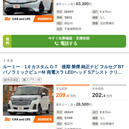
63,300
通常ローン
月々
円
年式
2025
年
走行
0.1
万km
車検
'28/11
修復
なし
保証
保証付
整備
法定整備付
住所
千葉県野田市
今すぐ在庫確認・見積依頼
無
電話する
料
トヨタ
ルーミー 1.0 カスタム G-T 後期 禁煙 純正ナビ フルセグ BT
パノラミックビューM 両電スラ LEDヘッド Sアシスト クリソ
ナ シートヒーター ドラレコ ブレーキホールド Aストップ Aラ
販売店保証
購入プラン付
イト ETC スマートキー 純正15インチAW
支払総額
本体価格
209.
202.
8
4
万円
万円
26,500
通常ローン
月々
円
年式
2024
年
走行
0.3
万km
車検
'27/09
修復
なし
保証
保証付
整備
法定整備付