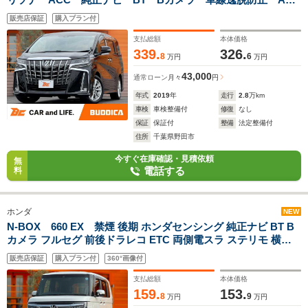
ールド Aライト Aハイビーム フルセグTV ステリモ 後
販売店保証
購入プラン付
席オットマン Pスタート ISOFIX 純正18インチAW
支払総額
本体価格
339.
326.
8
6
万円
万円
43,000
通常ローン
月々
円
年式
2019
年
走行
2.8
万km
車検
車検整備付
修復
なし
保証
保証付
整備
法定整備付
住所
千葉県野田市
今すぐ在庫確認・見積依頼
無
電話する
料
ホンダ
NEW
N-BOX 660 EX 禁煙 後期 ホンダセンシング 純正ナビ BT B
カメラ フルセグ 前後ドラレコ ETC 両側電スラ ステリモ 横滑
り防止 Aライト LEDヘッド 電格ミラー ホールド レベライザー
販売店保証
購入プラン付
360°画像付
マット 純正14インチAW
支払総額
本体価格
159.
153.
8
9
万円
万円