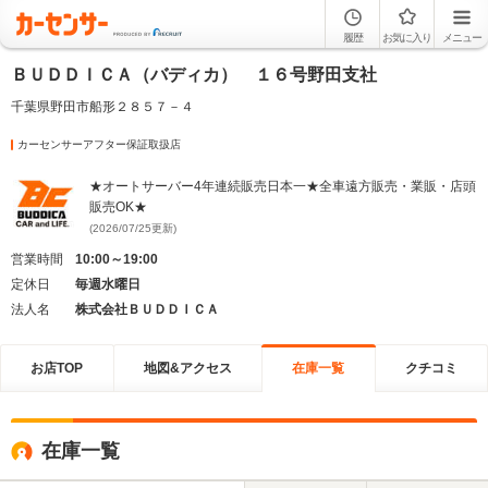
履歴
お気に入り
メニュー
ＢＵＤＤＩＣＡ（バディカ） １６号野田支社
千葉県野田市船形２８５７－４
カーセンサーアフター保証取扱店
★オートサーバー4年連続販売日本一★全車遠方販売・業販・店頭
販売OK★
(2026/07/25更新)
営業時間
10:00～19:00
定休日
毎週水曜日
法人名
株式会社ＢＵＤＤＩＣＡ
お店TOP
地図&アクセス
在庫一覧
クチコミ
在庫一覧