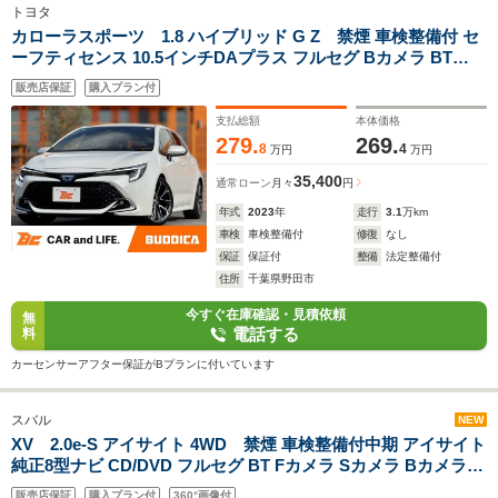
トヨタ
カローラスポーツ 1.8 ハイブリッド G Z 禁煙 車検整備付 セ
ーフティセンス 10.5インチDAプラス フルセグ Bカメラ BT
BSM ACC シート/ステアヒーター LEDヘッド Aライト Aハイビ
販売店保証
購入プラン付
ーム ETC スマートキー ドラレコ 横滑り防止 革巻きステア 純
正18AW
支払総額
本体価格
279.
269.
8
4
万円
万円
35,400
通常ローン
月々
円
年式
2023
年
走行
3.1
万km
車検
車検整備付
修復
なし
保証
保証付
整備
法定整備付
住所
千葉県野田市
今すぐ在庫確認・見積依頼
無
電話する
料
カーセンサーアフター保証がBプランに付いています
スバル
NEW
XV 2.0e-S アイサイト 4WD 禁煙 車検整備付中期 アイサイト
純正8型ナビ CD/DVD フルセグ BT Fカメラ Sカメラ Bカメラ
LEDヘッド Aライト ACC パドルシフト 横滑り防止 12Vソケッ
販売店保証
購入プラン付
360°画像付