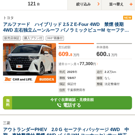
121
絞り込み
並べ替え
台
トヨタ
NEW
アルファード ハイブリッド 2.5 Z E-Four 4WD 禁煙 後期
4WD 左右独立ムーンルーフ パノラミックビューM セーフティ
センス 純正14型ナビ BSM 3眼LEDヘッド Dインナーミラー P
販売店保証
購入プラン付
360°画像付
バックドア パワーシート ベンチレーション ETC2.0 純正18AW
支払総額
本体価格
609.
600.
8
1
万円
万円
77,300
通常ローン
月々
円
年式
2025
年
走行
2.2
万km
車検
'28/07
修復
なし
保証
保証付
整備
法定整備付
住所
千葉県野田市
今すぐ在庫確認・見積依頼
無
電話する
料
三菱
アウトランダーPHEV 2.0 G セーフティパッケージ 4WD 中