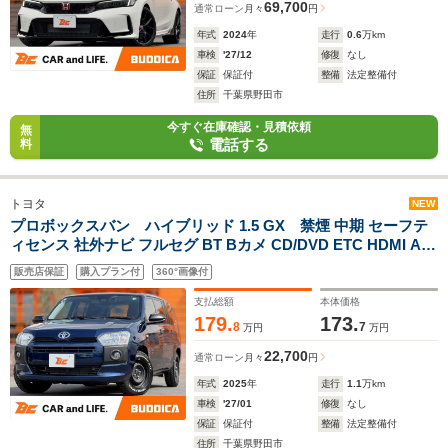
69,700
通常ローン
月々
円
年式
2024
年
走行
0.6
万km
車検
'27/12
修復
なし
保証
保証付
整備
法定整備付
住所
千葉県野田市
今すぐ在庫確認・見積依頼
無
電話する
料
トヨタ
NEW
プロボックスバン ハイブリッド 1.5 GX 禁煙 中期 セーフテ
ィセンス 社外ナビ フルセグ BT Bカメ CD/DVD ETC HDMI Aラ
イト 光軸レベライザー Aハイビーム 横滑り防止 12Vソケット
販売店保証
購入プラン付
360°画像付
電動格納ミラー チルトステア シートリフター
支払総額
本体価格
179.
173.
8
7
万円
万円
22,700
通常ローン
月々
円
年式
2025
年
走行
1.1
万km
車検
'27/01
修復
なし
保証
保証付
整備
法定整備付
住所
千葉県野田市