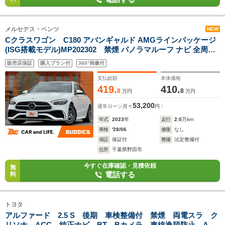
メルセデス・ベンツ
NEW
Cクラスワゴン C180 アバンギャルド AMGラインパッケージ
(ISG搭載モデル)MP202302 禁煙 パノラマルーフ ナビ 全周囲
カメラ メルセデスミー レーダーセーフティPKG Pアシスト
販売店保証
購入プラン付
360°画像付
BSM 革ステア 合皮コンビシート Pシート シートヒーター Pバ
ックドア アンビエント 純18AW
支払総額
本体価格
419.
410.
8
8
万円
万円
53,200
通常ローン
月々
円
年式
2023
年
走行
2.0
万km
車検
'28/06
修復
なし
保証
保証付
整備
法定整備付
住所
千葉県野田市
今すぐ在庫確認・見積依頼
無
電話する
料
トヨタ
アルファード 2.5 S 後期 車検整備付 禁煙 両電スラ ク
リソナ ACC 純正ナビ BT Bカメラ 車線逸脱防止 Aホ