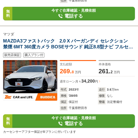
住所
千葉県野田市
今すぐ在庫確認・見積依頼
無
電話する
料
マツダ
MAZDA3ファストバック 2.0 X バーガンディ セレクション
禁煙 6MT 360度カメラ BOSEサウンド 純正8.8型ナビ フルセグ
BT レーダークルーズ BSM パワーシート シートメモリー シー
販売店保証
購入プラン付
トヒーター 革巻きステア ステアヒーター ETC2.0 純正18インチ
AW
支払総額
本体価格
269.
261.
8
2
万円
万円
34,200
通常ローン
月々
円
年式
2023
年
走行
3.6
万km
車検
'28/05
修復
なし
保証
保証付
整備
法定整備付
住所
千葉県野田市
今すぐ在庫確認・見積依頼
無
電話する
料
カーセンサーアフター保証がBプランに付いています