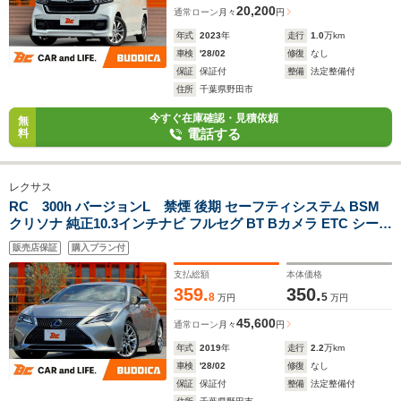
20,200
通常ローン
月々
円
年式
2023
年
走行
1.0
万km
車検
'28/02
修復
なし
保証
保証付
整備
法定整備付
住所
千葉県野田市
今すぐ在庫確認・見積依頼
無
電話する
料
レクサス
RC 300h バージョンL 禁煙 後期 セーフティシステム BSM
クリソナ 純正10.3インチナビ フルセグ BT Bカメラ ETC シート
ヒーター/ベンチレーション 三眼LED パドルシフト ドラレコ 横
販売店保証
購入プラン付
滑り防止 ステリモ 純正19インチAW
支払総額
本体価格
359.
350.
8
5
万円
万円
45,600
通常ローン
月々
円
年式
2019
年
走行
2.2
万km
車検
'28/02
修復
なし
保証
保証付
整備
法定整備付