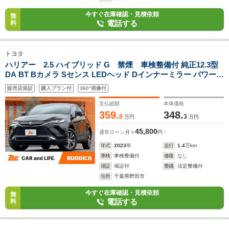
今すぐ在庫確認・見積依頼
無
電話する
料
トヨタ
ハリアー 2.5 ハイブリッド G 禁煙 車検整備付 純正12.3型
DA BT Bカメラ Sセンス LEDヘッド Dインナーミラー パワーシ
ート ETC レーダークルーズ ブレーキホールド Aライト 車線逸
販売店保証
購入プラン付
360°画像付
脱 オートエアコン スマートキー Pスタート 純正18AW
支払総額
本体価格
359.
348.
8
3
万円
万円
45,800
通常ローン
月々
円
年式
2023
年
走行
1.4
万km
車検
車検整備付
修復
なし
保証
保証付
整備
法定整備付
住所
千葉県野田市
今すぐ在庫確認・見積依頼
無
電話する
料