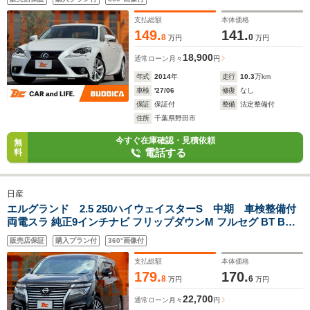
ー Aライト ワイパーデアイサー サイドカメラ パドルシ
フト 純正17インチAW
支払総額
本体価格
149.
141.
8
0
万円
万円
18,900
通常ローン
月々
円
年式
2014
年
走行
10.3
万km
車検
'27/06
修復
なし
保証
保証付
整備
法定整備付
住所
千葉県野田市
今すぐ在庫確認・見積依頼
無
電話する
料
日産
エルグランド 2.5 250ハイウェイスターS 中期 車検整備付
両電スラ 純正9インチナビ フリップダウンM フルセグ BT Bカ
メラ クルコン LEDヘッド Aライト 合皮コンビシート オットマ
販売店保証
購入プラン付
360°画像付
ン 革巻きステア インテリキー 横滑り防止 純正18インチAW
12Vソケ
支払総額
本体価格
179.
170.
8
6
万円
万円
22,700
通常ローン
月々
円