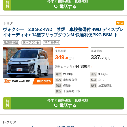
今すぐ在庫確認・見積依頼
無
電話する
料
トヨタ
NEW
ヴォクシー 2.0 S-Z 4WD 禁煙 車検整備付 4WD ディスプレ
イオーディオ+ 14型フリップダウンM 快適利便PKG BSM トヨ
タチームメイト プロジェクター式ヘッド Dインナーミラー 革巻
販売店保証
購入プラン付
360°画像付
きステア フルセグ BT Aライト Aハイビーム 純正16AW
支払総額
本体価格
349.
337.
8
7
万円
万円
44,300
通常ローン
月々
円
年式
2023
年
走行
3.4
万km
車検
車検整備付
修復
なし
保証
保証付
整備
法定整備付
住所
千葉県野田市
今すぐ在庫確認・見積依頼
無
電話する
料
レクサス