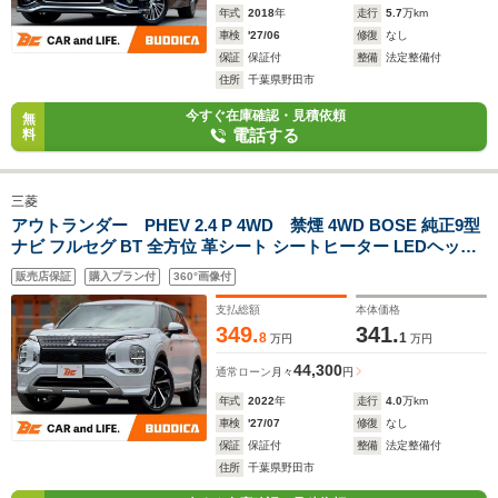
年式
2018
年
走行
5.7
万km
車検
'27/06
修復
なし
保証
保証付
整備
法定整備付
住所
千葉県野田市
今すぐ在庫確認・見積依頼
無
電話する
料
三菱
アウトランダー PHEV 2.4 P 4WD 禁煙 4WD BOSE 純正9型
ナビ フルセグ BT 全方位 革シート シートヒーター LEDヘッド
BSM ETC Dインナーミラー パドルシフト ドラレコ ブレーキホ
販売店保証
購入プラン付
360°画像付
ールド クリソナ 純正20インチAW
支払総額
本体価格
349.
341.
8
1
万円
万円
44,300
通常ローン
月々
円
年式
2022
年
走行
4.0
万km
車検
'27/07
修復
なし
保証
保証付
整備
法定整備付
住所
千葉県野田市