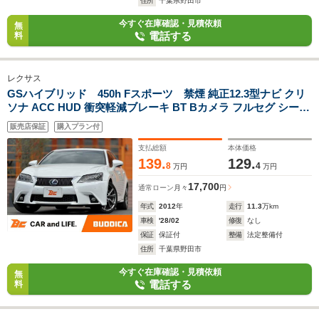
住所
千葉県野田市
今すぐ在庫確認・見積依頼
無
電話する
料
レクサス
GSハイブリッド 450h Fスポーツ 禁煙 純正12.3型ナビ クリ
ソナ ACC HUD 衝突軽減ブレーキ BT Bカメラ フルセグ シート
ヒーター シートベンチレーション Aホールド Aライト LEDヘッ
販売店保証
購入プラン付
ド パドルシフト ETC Pスタート 純正19インチ
支払総額
本体価格
139.
129.
8
4
万円
万円
17,700
通常ローン
月々
円
年式
2012
年
走行
11.3
万km
車検
'28/02
修復
なし
保証
保証付
整備
法定整備付
住所
千葉県野田市
今すぐ在庫確認・見積依頼
無
電話する
料