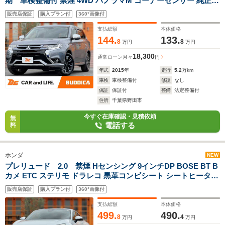
期 車検整備付 禁煙 4WD パノラマM コーナーセンサー 純正
7.7型ナビ クルコン BT シートヒーター ステアヒーター パドル
販売店保証
購入プラン付
360°画像付
シフト フルセグTV CD/DVD LEDヘッド ドラレコ ETC Aライト
純正18インチAW
支払総額
本体価格
144.
133.
8
8
万円
万円
18,300
通常ローン
月々
円
年式
2015
年
走行
5.2
万km
車検
車検整備付
修復
なし
保証
保証付
整備
法定整備付
住所
千葉県野田市
今すぐ在庫確認・見積依頼
無
電話する
料
ホンダ
NEW
プレリュード 2.0 禁煙 Hセンシング 9インチDP BOSE BT B
カメ ETC ステリモ ドラレコ 黒革コンビシート シートヒーター
革ステア LEDヘッド スポーツペダル ワイヤレス充電 ブレンボ
販売店保証
購入プラン付
360°画像付
純19AW
支払総額
本体価格
499.
490.
8
4
万円
万円