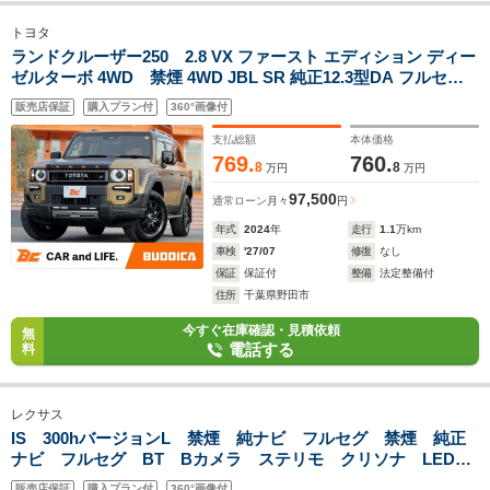
トヨタ
ランドクルーザー250 2.8 VX ファースト エディション ディー
ゼルターボ 4WD 禁煙 4WD JBL SR 純正12.3型DA フルセグ
パノラミックビューM Tチームメイト LEDヘッド Sセンス BSM
販売店保証
購入プラン付
360°画像付
ETC ルーフレール パドルシフト Dインナーミラー クリソナ P
バックドア 純正18インチAW
支払総額
本体価格
769.
760.
8
8
万円
万円
97,500
通常ローン
月々
円
年式
2024
年
走行
1.1
万km
車検
'27/07
修復
なし
保証
保証付
整備
法定整備付
住所
千葉県野田市
今すぐ在庫確認・見積依頼
無
電話する
料
レクサス
IS 300hバージョンL 禁煙 純ナビ フルセグ 禁煙 純正
ナビ フルセグ BT Bカメラ ステリモ クリソナ LEDヘ
ッド ドラレコ 革シート シートヒーター ハンドルヒータ
販売店保証
購入プラン付
360°画像付