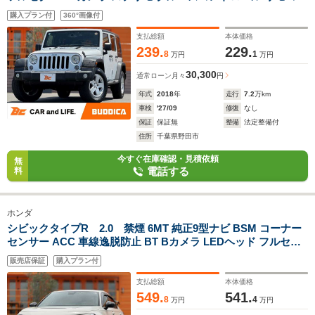
キー ドラレコ 横滑り防止 ダウンヒルコントール オートエアコ
購入プラン付
360°画像付
ン フロアマット 12Vソケット ETC 純正18インチAW
支払総額
本体価格
239.
229.
8
1
万円
万円
30,300
通常ローン
月々
円
年式
2018
年
走行
7.2
万km
車検
'27/09
修復
なし
保証
保証無
整備
法定整備付
住所
千葉県野田市
今すぐ在庫確認・見積依頼
無
電話する
料
ホンダ
シビックタイプR 2.0 禁煙 6MT 純正9型ナビ BSM コーナー
センサー ACC 車線逸脱防止 BT Bカメラ LEDヘッド フルセグ
TV Aライト Aホールド 横滑り防止 ドラレコ ETC2.0 チルステ
販売店保証
購入プラン付
シートリフター 純正19インチAW
支払総額
本体価格
549.
541.
8
4
万円
万円