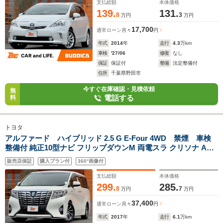
支払総額
本体価格
139.
131.
8
3
万円
万円
17,700
通常ローン
月々
円
年式
2014
年
走行
4.3
万km
車検
'27/06
修復
なし
保証
保証付
整備
法定整備付
住所
千葉県野田市
今すぐ在庫確認・見積依頼
無
電話する
料
トヨタ
アルファード ハイブリッド 2.5 G E-Four 4WD 禁煙 車検
整備付 純正10型ナビ フリップダウンM 両電スラ クリソナ ACC
衝突軽減ブレーキ Aホールド Bカメラ BT フルセグTV CD/DVD
販売店保証
購入プラン付
360°画像付
再生可 HDMI ドラレコ ETC 12Vソケット 100Vコンセント 純正
17インチAW
支払総額
本体価格
299.
285.
8
7
万円
万円
37,400
通常ローン
月々
円
年式
2017
年
走行
6.1
万km