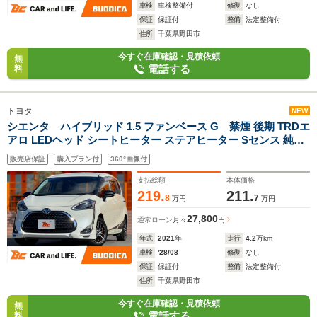
車検
車検整備付
修復
なし
保証
保証付
整備
法定整備付
住所
千葉県野田市
今すぐ在庫確認・見積依頼
無
電話する
料
トヨタ
NEW
シエンタ ハイブリッド 1.5 ファンベース G 禁煙 後期 TRDエ
アロ LEDヘッド シートヒーター ステアヒーター Sセンス 純正
ナビ フルセグ BT Bカメラ 両側電スラ クルコン ステリモ ETC
販売店保証
購入プラン付
360°画像付
電格ミラー 横滑り防止 社外15インチAW
支払総額
本体価格
219.
211.
8
7
万円
万円
27,800
通常ローン
月々
円
年式
2021
年
走行
4.2
万km
車検
'28/08
修復
なし
保証
保証付
整備
法定整備付
住所
千葉県野田市
今すぐ在庫確認・見積依頼
無
電話する
料