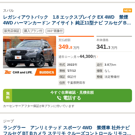
スバル
NEW
レガシィアウトバック 1.8 エックスブレイク EX 4WD 禁煙
4WD ハーマンカードン アイサイト 純正11型ナビ フルセグ BT
Fカメラ Sカメラ Bカメラ ETC LEDヘッド Aライト シートヒー
販売店保証
購入プラン付
360°画像付
ター ステアヒーター Pバックドア 電格ミラー シートメモリー
支払総額
本体価格
349.
341.
8
3
万円
万円
44,300
通常ローン
月々
円
年式
2022
年
走行
3.0
万km
車検
'27/12
修復
なし
保証
保証付
整備
法定整備付
住所
千葉県野田市
今すぐ在庫確認・見積依頼
無
電話する
料
カーセンサーアフター保証がBプランに付いています
ジープ
ラングラー アンリミテッド スポーツ 4WD 禁煙車 社外ナビ
フルセグ BT Bカメラ ステリモ クルーズコントロール リモコン