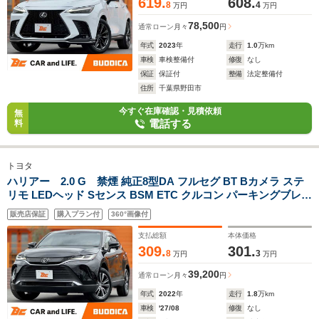
619.
608.
8
4
万円
万円
78,500
通常ローン
月々
円
年式
2023
年
走行
1.0
万km
車検
車検整備付
修復
なし
保証
保証付
整備
法定整備付
住所
千葉県野田市
今すぐ在庫確認・見積依頼
無
電話する
料
トヨタ
ハリアー 2.0 G 禁煙 純正8型DA フルセグ BT Bカメラ ステ
リモ LEDヘッド Sセンス BSM ETC クルコン パーキングブレー
キ パワーシート 横滑り防止 車線逸脱 スマートキー Pスタート
販売店保証
購入プラン付
360°画像付
純正18インチAW
支払総額
本体価格
309.
301.
8
3
万円
万円
39,200
通常ローン
月々
円
年式
2022
年
走行
1.8
万km
車検
'27/08
修復
なし