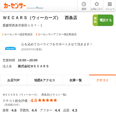
履歴
お気に入り
メニュー
ＷＥＣＡＲＳ（ウィーカーズ） 西条店
無
電話する
料
愛媛県西条市新田１６７－１
カーセンサー認定取扱店
カーセンサーアフター保証取扱店
心を込めてカーライフをサポートさせて頂きます！
(2026/07/01更新)
営業時間
10:00～20:00
法人名
株式会社ＷＥＣＡＲＳ
お店TOP
地図&アクセス
在庫一覧
クチコミ
ＷＥＣＡＲＳ（ウィーカーズ） 西条店(クチコミ一覧)
4.5
クチコミ総合評価：
（投稿数35件）
4.6
4.4
4.4
4.3
接客 :
雰囲気 :
アフター :
品質 :