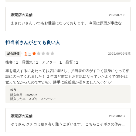
販売店の返信
2025/07/08
まさにいさん いつもお世話になっております。 今回は原因が事故なの
であまり喜ぶわけにはいきませんが お声がけ頂けたことに対しては嬉
しかったです。 まさにいさんの朗らかなお人柄でとても楽しい時間を
持てたと感謝しております。 これからもクルマの事なら私に！と言っ
担当者さんがとても良い人
て頂けるよう努めてまいりますので よろしくお願いいたします。
1
総合評価
2025/06/06投稿
点
1
1
1
1
接客 :
雰囲気 :
アフター :
品質 :
車を購入するにあたってお店に連絡し、担当者の方がすごく親身になって相
談にのってくれました！ ２年ほど前にもお世話になっていたようで(自分は
覚えてなかったのですがw)、勝手に親近感が湧きました＼(^o^)／
ゆう
購入年月：
2025/06
購入した車：スズキ スペーシア
販売店の返信
2025/06/07
ゆうさん クチコミ頂き有り難うございます。 こちらこそボクの休みを
避けてご来店頂いたりでとてもお世話になりました。 ２年越しの再会
にも勝手に！運命を感じました（＾＾） 納車の後も変わらぬご評価を