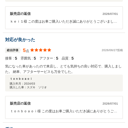
販売店の返信
2026/07/01
ｋｅｉ１様 この度はお車ご購入いただき誠にありがとうございまし
た。 納車後も精一杯アフターサポートさせていただきますので今後と
も末永いお付き合いを何卒宜しくお願い致します。
対応が良かった
5
総合評価
2026/06/27投稿
点
5
5
5
5
接客 :
雰囲気 :
アフター :
品質 :
気になった車があったので来店し、とても気持ちの良い対応で、購入しまし
た。 納車、アフターサービスも万全でした。
ｔｏｎｂｏａｏｉ
購入年月：
2024/03
購入した車：スズキ ソリオ
販売店の返信
2026/07/01
ｔｏｎｂｏａｏｉ様 この度はお車ご購入いただき誠にありがとうござ
いました。 納車後も精一杯アフターサポートさせていただきますので
今後とも末永いお付き合いを何卒宜しくお願い致します。