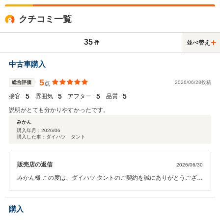
クチコミ一覧
35
並べ替え
件
中古車購入
5
総合評価
2026/06/28投稿
点
5
5
5
5
接客 :
雰囲気 :
アフター :
品質 :
説明がとても分かりやすかったです。
みかん
購入年月：
2026/06
購入した車：ダイハツ タント
販売店の返信
2026/06/30
みかん様 この度は、ダイハツ タントのご契約を誠にありがとうござい
ます！ また、お忙しい中このような大変嬉しいクチコミをご投稿いた
だき、重ねて御礼申し上げます。 全項目において「5点」の満点評価
をいただき、スタッフ一同大変励みになっております。 「説明がとて
購入
も分かりやすかった」とのお言葉をいただけたことは、私どもにとっ