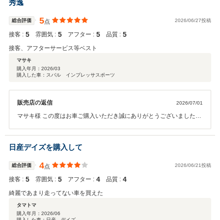
秀逸
5
総合評価
2026/06/27投稿
点
5
5
5
5
接客 :
雰囲気 :
アフター :
品質 :
接客、アフターサービス等ベスト
マサキ
購入年月：
2026/03
購入した車：スバル インプレッサスポーツ
販売店の返信
2026/07/01
マサキ様 この度はお車ご購入いただき誠にありがとうございました。
納車後も精一杯アフターサポートさせていただきますので今後とも末
永いお付き合いを何卒宜しくお願い致します。
日産デイズを購入して
4
総合評価
2026/06/21投稿
点
5
5
4
4
接客 :
雰囲気 :
アフター :
品質 :
綺麗であまり走ってない車を買えた
タマトマ
購入年月：
2026/06
購入した車：日産 デイズ