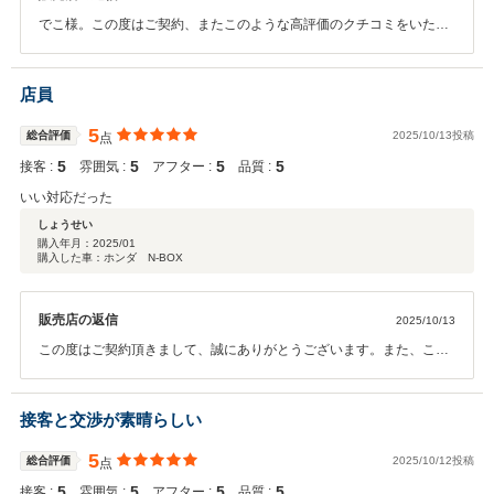
でこ様。この度はご契約、またこのような高評価のクチコミをいただ
きまして誠にありがとうございます。また弊社は売り買いだけのお話
だけでなく今後のアフターメンテナンスや車検等、安心して繰り返し
ご利用いただく為に全社員で迅速対応させて頂きます！ご納車まで少
店員
しお時間を頂戴いたしますが楽しみにしてお待ちいただけると幸いで
す。今後とも宜しくお願い致します。
5
総合評価
2025/10/13投稿
点
5
5
5
5
接客 :
雰囲気 :
アフター :
品質 :
いい対応だった
しょうせい
購入年月：
2025/01
購入した車：ホンダ N-BOX
販売店の返信
2025/10/13
この度はご契約頂きまして、誠にありがとうございます。また、この
ような高い評価を頂き、大変うれしく思います。 お客様に喜んで頂け
ることが、何よりも私共の励みになります。今後もより一層ご満足い
ただける様に社員全員でご対応させて頂きますのでお気軽にお立ち寄
接客と交渉が素晴らしい
りください。 今後ともどうぞ宜しくお願い致します。
5
総合評価
2025/10/12投稿
点
5
5
5
5
接客 :
雰囲気 :
アフター :
品質 :