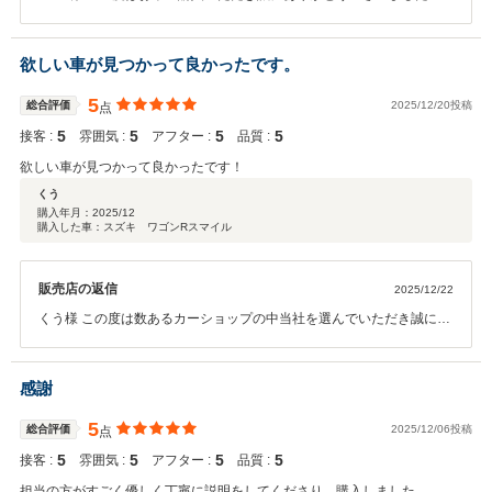
納車後も精一杯アフターサポートさせていただきますので今後とも末
永いお付き合いを何卒宜しくお願い致します。
欲しい車が見つかって良かったです。
5
総合評価
2025/12/20投稿
点
5
5
5
5
接客 :
雰囲気 :
アフター :
品質 :
欲しい車が見つかって良かったです！
くう
購入年月：
2025/12
購入した車：スズキ ワゴンRスマイル
販売店の返信
2025/12/22
くう様 この度は数あるカーショップの中当社を選んでいただき誠に有
難う御座いました。 これからがお付き合いスタートになりますので今
後末永いお付き合い何卒宜しくお願い致します。
感謝
5
総合評価
2025/12/06投稿
点
5
5
5
5
接客 :
雰囲気 :
アフター :
品質 :
担当の方がすごく優しく丁寧に説明をしてくださり、購入しました