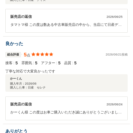
販売店の返信
2026/06/25
タマトマ様 この度は数ある中古車販売店の中から、当店にて日産デイ
ズをご購入いただき誠にありがとうございました！また、大変励みに
なる嬉しいクチコミのご投稿も重ねてお礼申し上げます。 「綺麗であ
まり走ってない車を買えた」とのことで、状態の良いお車をお届けで
良かった
き、タマトマ様にご満足いただけたことが何よりの喜びです。接客や
お店の雰囲気にも最高評価をいただき、スタッフ一同大変感激してお
5
総合評価
2026/06/21投稿
点
ります。 お車の納車がゴールではなく、ここからがタマトマ様の快適
5
5
5
5
接客 :
雰囲気 :
アフター :
品質 :
なカーライフへのスタートです。今後も点検や車検、何かお困りごと
がございましたら、いつでもお気軽に西条店へお立ち寄りください
丁寧な対応で大変良かったです
ね。 今後とも末永いお付き合いを、どうぞよろしくお願いいたしま
かーくん
す！
購入年月：
2026/06
購入した車：日産 セレナ
販売店の返信
2026/06/24
かーくん様 この度はお車ご購入いただき誠にありがとうございまし
た。 納車後も精一杯アフターサポートさせていただきますので今後と
も末永いお付き合いを何卒宜しくお願い致します。
ありがとう