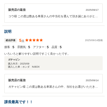
販売店の返信
2025/09/17
コウ様 この度は数ある車屋さんの中当社を選んで頂き誠にありがとう
ございました。 引き続き精一杯アフターサポートさせていただきます
ので今後とも宜しくお願い致します。
説明
5
総合評価
2025/09/14投稿
点
5
5
5
5
接客 :
雰囲気 :
アフター :
品質 :
いろいろと解りやすい説明ですごく良かったです。
ガチャピン
購入年月：
2025/09
購入した車：ホンダ N-BOX
販売店の返信
2025/09/14
ガチャピン様 この度は数ある車屋さんの中、当社をお選びいただき誠
に有難う御座いました。 これからがお付き合いスタートになりますの
で今後とも末永いお付き合いを何卒よろしくお願い申し上げます。
課長最高です！！