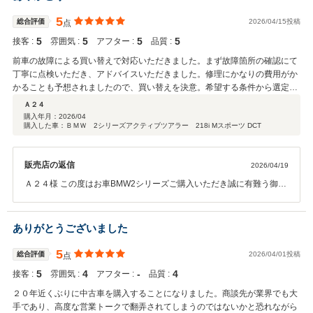
5
総合評価
2026/04/15投稿
点
5
5
5
5
接客 :
雰囲気 :
アフター :
品質 :
前車の故障による買い替えで対応いただきました。まず故障箇所の確認にて
丁寧に点検いただき、アドバイスいただきました。修理にかなりの費用がか
かることも予想されましたので、買い替えを決意。希望する条件から選定い
ただきまして、今回の購入に至りました。様々な選択肢からメリット、デメ
Ａ２４
リットなども説明いただき、満足な選定ができたと思っています。 営業担当
購入年月：
2026/04
購入した車：ＢＭＷ 2シリーズアクティブツアラー 218i Mスポーツ DCT
の方は以前に購入した際の経緯まで覚えておいていただき、丁寧にご対応い
ただいたことに感謝しています。
販売店の返信
2026/04/19
Ａ２４様 この度はお車BMW2シリーズご購入いただき誠に有難う御座
いました。 前回に引き続きしっかりサポートさせていただきますので
今後とも末永いお付き合いを何卒宜しくお願い致します。
ありがとうございました
5
総合評価
2026/04/01投稿
点
5
4
‐
4
接客 :
雰囲気 :
アフター :
品質 :
２０年近くぶりに中古車を購入することになりました。商談先が業界でも大
手であり、高度な営業トークで翻弄されてしまうのではないかと恐れながら