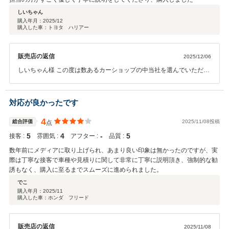
しいちゃん
購入年月：
2025/12
購入した車：トヨタ ハリアー
販売店の返信
2025/12/06
しいちゃん様 この度は数あるカーショップの中当社を選んでいただき
誠に有難う御座いました。 ここからがお付き合いスタートとなります
ので今後とも末永いお付き合いを何卒宜しくお願い致します。
対応が良かったです
4
総合評価
2025/11/08投稿
点
5
4
‐
5
接客 :
雰囲気 :
アフター :
品質 :
数年前にメディアに取り上げられ、あまり良い印象は無かったのですが、実
際は丁寧な接客で車種や見積りに関して非常に丁寧に説明頂き、強制的な勧
誘もなく、購入に至るまでスムーズに進められました。
でこ
購入年月：
2025/11
購入した車：ホンダ フリード
販売店の返信
2025/11/08