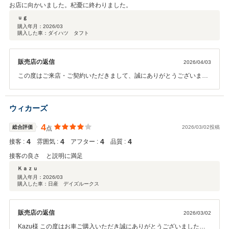
お店に向かいました。杞憂に終わりました。
ｕｇ
購入年月：
2026/03
購入した車：ダイハツ タフト
販売店の返信
2026/04/03
この度はご来店・ご契約いただきまして、誠にありがとうございまし
た。 温かいご評価をいただき、スタッフ一同とても励みになっており
ます。 これからも末永くお付き合いいただけましたら幸いです。
ウィカーズ
4
総合評価
2026/03/02投稿
点
4
4
4
4
接客 :
雰囲気 :
アフター :
品質 :
接客の良さ と説明に満足
Ｋａｚｕ
購入年月：
2026/03
購入した車：日産 デイズルークス
販売店の返信
2026/03/02
Kazu様 この度はお車ご購入いただき誠にありがとうございました。