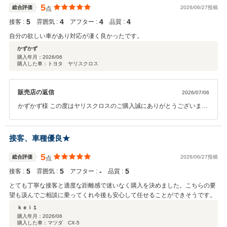
ても一番の喜びです。安心してお車をお選びいただけたのであれば幸
5
総合評価
2026/06/27投稿
点
いです。 今回は当店から離れた場所でのご使用とのことですが、どう
5
4
4
4
接客 :
雰囲気 :
アフター :
品質 :
ぞご安心ください。 ご納車後は、お住まいの地域のＷＥＣＡＲＳ店舗
としっかりと連携をとり、お車の点検やアフターサービスを全国ネッ
自分の欲しい車があり対応が凄く良かったです。
トワークで万全にサポートさせていただきます。今後ともＷＥＣＡＲ
かずかず
Ｓをどうぞよろしくお願いいたします。
購入年月：
2026/06
購入した車：トヨタ ヤリスクロス
販売店の返信
2026/07/06
かずかず様 この度はヤリスクロスのご購入誠にありがとうございま
す。 気に入って頂けるお車をご案内出来て良かったです。 今後のアフ
ターフォローもスタッフ一同精一杯ご対応させて頂きます。 引き続き
宜しくお願い致します。
接客、車種優良★
5
総合評価
2026/06/27投稿
点
5
5
‐
5
接客 :
雰囲気 :
アフター :
品質 :
とても丁寧な接客と適度な距離感で迷いなく購入を決めました。こちらの要
望も汲んでご相談に乗ってくれ今後も安心して任せることができそうです。
ｋｅｉ１
購入年月：
2026/06
購入した車：マツダ CX-5