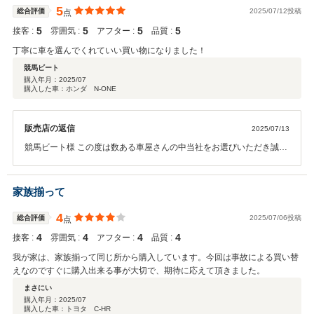
5
総合評価
2025/07/12投稿
点
5
5
5
5
接客 :
雰囲気 :
アフター :
品質 :
丁寧に車を選んでくれていい買い物になりました！
競馬ビート
購入年月：
2025/07
購入した車：ホンダ N-ONE
販売店の返信
2025/07/13
競馬ビート様 この度は数ある車屋さんの中当社をお選びいただき誠に
有難う御座いました。 これからがお付き合いスタートになりますので
今後とも末永いお付き合いを何卒よろしくお願い申し上げます。
家族揃って
4
総合評価
2025/07/06投稿
点
4
4
4
4
接客 :
雰囲気 :
アフター :
品質 :
我が家は、家族揃って同じ所から購入しています。今回は事故による買い替
えなのですぐに購入出来る事が大切で、期待に応えて頂きました。
まさにい
購入年月：
2025/07
購入した車：トヨタ C-HR