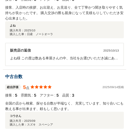
接客、入店時の挨拶、お出迎え、お見送り、全て丁寧かつ聞き取りやすく気
持ちが良かったです。 購入交渉の際も親身になって見積もりしていただき安
心出来ました。
よね
購入年月：
2025/10
購入した車：日産 ノートオーラ
販売店の返信
2025/10/13
よね様 この度は数ある車屋さんの中、当社をお選びいただき誠にあり
がとうございます。 ここからがお付き合いスタートになりますので今
後とも末永いお付き合いを何卒宜しくお願い申し上げます。
中古台数
5
総合評価
2025/09/14投稿
点
5
5
5
3
接客 :
雰囲気 :
アフター :
品質 :
全国の店から検索、探せる台数が半端なく、 充実しています、知り合いにも
教える事が出来ます、頼もしく思います。
コウさん
購入年月：
2025/09
購入した車：スズキ スペーシア