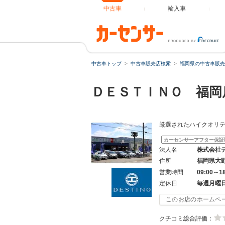
中古車
輸入車
中古車トップ
中古車販売店検索
福岡県の中古車販売
ＤＥＳＴＩＮＯ 福岡
厳選されたハイクオリ
カーセンサーアフター保証
法人名
株式会社
住所
福岡県大
営業時間
09:00～1
定休日
毎週月曜
このお店のホームペ
クチコミ総合評価：