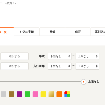
-
-
ー：
品質：
お店の実績
整備
保証
系列店
庫一覧
〜
年式
選択する
〜
走行距離
選択する
上限なし