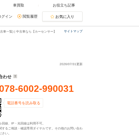
車買取
お役立ち記事
ログイン
閲覧履歴
お気に入り
サイトマップ
古車一覧) | 中古車なら【カーセンサー】
2026/07/31更新
合わせ
078-6002-990031
電話番号を読み取る
ル回線、IP・光回線は利用不可。
関するご相談・確認専用ダイヤルです。その他のお問い合わ
ださい。