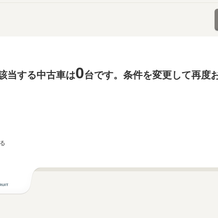
0
該当する中古車は
台です。条件を変更して再度
る