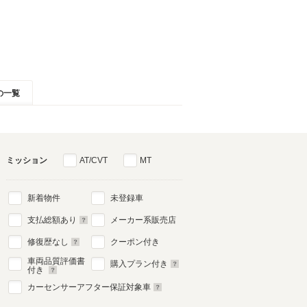
の一覧
ミッション
AT/CVT
MT
新着物件
未登録車
支払総額あり
メーカー系販売店
修復歴なし
クーポン付き
車両品質評価書
購入プラン付き
付き
カーセンサーアフター保証対象車