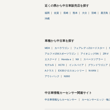
近くの県から中古車販売店を探す
福岡
佐賀
長崎
熊本
大分
宮崎
鹿児島
沖縄
車種から中古車を探す
MDX
カペラワゴン
フェアレディZロードスター
アルファ159スポーツワゴン
アイオニック5N
ZR-V
エスクード
Honda e
NX
スペースツアラー
モデルS
XC70
インスパイア
グランドワゴニア
Aクラス
EX30クロスカントリー
N-VAN
アウトバック
N360
中古車情報カーセンサー関連サイト
中古車情報ならカーセンサー
カーセンサーエッジ・輸