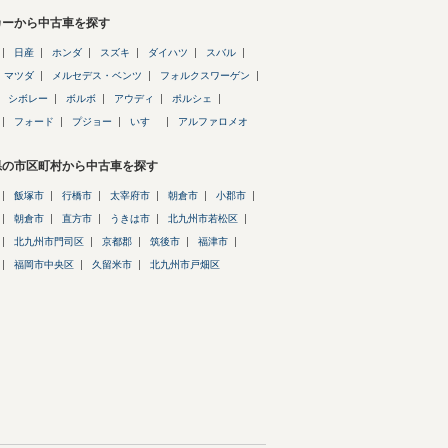
カーから中古車を探す
日産
ホンダ
スズキ
ダイハツ
スバル
マツダ
メルセデス・ベンツ
フォルクスワーゲン
シボレー
ボルボ
アウディ
ポルシェ
フォード
プジョー
いすゞ
アルファロメオ
県の市区町村から中古車を探す
飯塚市
行橋市
太宰府市
朝倉市
小郡市
朝倉市
直方市
うきは市
北九州市若松区
北九州市門司区
京都郡
筑後市
福津市
福岡市中央区
久留米市
北九州市戸畑区