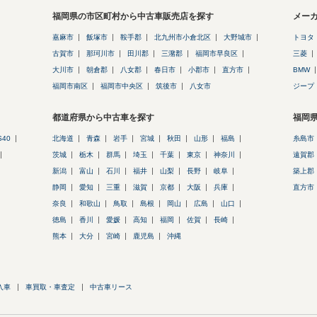
福岡県の市区町村から中古車販売店を探す
メー
嘉麻市
飯塚市
鞍手郡
北九州市小倉北区
大野城市
トヨタ
古賀市
那珂川市
田川郡
三潴郡
福岡市早良区
三菱
大川市
朝倉郡
八女郡
春日市
小郡市
直方市
BMW
福岡市南区
福岡市中央区
筑後市
八女市
ジープ
都道府県から中古車を探す
福岡
S40
北海道
青森
岩手
宮城
秋田
山形
福島
糸島市
茨城
栃木
群馬
埼玉
千葉
東京
神奈川
遠賀郡
新潟
富山
石川
福井
山梨
長野
岐阜
築上郡
静岡
愛知
三重
滋賀
京都
大阪
兵庫
直方市
奈良
和歌山
鳥取
島根
岡山
広島
山口
徳島
香川
愛媛
高知
福岡
佐賀
長崎
熊本
大分
宮崎
鹿児島
沖縄
入車
車買取・車査定
中古車リース