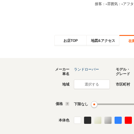
-
-
接客：
雰囲気：
アフタ
お店TOP
地図&アクセス
在
メーカー
ランドローバー
モデル・
車名
グレード
地域
市区町村
選択する
価格
下限なし
本体色