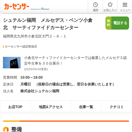
履歴
お気に入り
メニュー
シュテルン福岡 メルセデス・ベンツ小倉
無
電話する
料
北 サーティファイドカーセンター
福岡県北九州市小倉北区大門２－６－１
カーセンサー認定取扱店
小倉北サーティファイドカーセンターでは厳選したメルセデス認
定中古車を３０台展示！
(2026/04/18更新)
営業時間
10:00～18:00
定休日
月曜日 （祝祭日の場合は営業し、翌日を休業いたします）
法人名
株式会社シュテルン福岡
お店TOP
地図&アクセス
在庫一覧
クチコミ
整備