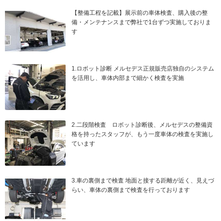
【整備工程を記載】展示前の車体検査、購入後の整
備・メンテナンスまで弊社で1台ずつ実施しておりま
す
1.ロボット診断 メルセデス正規販売店独自のシステム
を活用し、車体内部まで細かく検査を実施
2.二段階検査 ロボット診断後、メルセデスの整備資
格を持ったスタッフが、もう一度車体の検査を実施し
ています
3.車の裏側まで検査 地面と接する距離が近く、見えづ
らい、車体の裏側まで検査を行っております