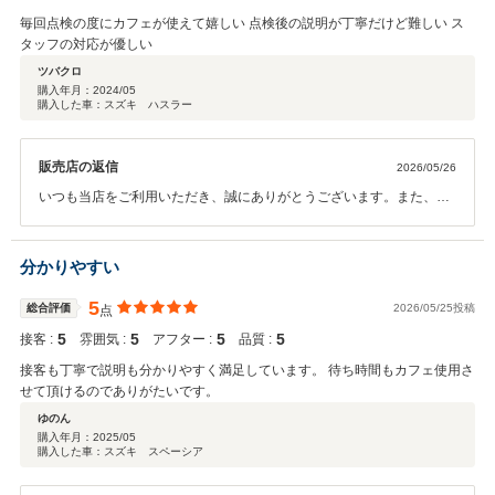
スにおきましても、これまで以上にお客様に「安心・満足」を感じて
毎回点検の度にカフェが使えて嬉しい 点検後の説明が丁寧だけど難しい ス
いただけるよう、丁寧なサポートを徹底してまいります。 またぜひ、
タッフの対応が優しい
ご家族皆様でのお気軽なご来店をスタッフ一同心よりお持ちしており
ツバクロ
ます。今後ともどうぞよろしくお願いいたします！
購入年月：
2024/05
購入した車：スズキ ハスラー
販売店の返信
2026/05/26
いつも当店をご利用いただき、誠にありがとうございます。また、総
合「5」の大変温かい評価を頂戴し、スタッフ一同心より御礼申し上
げます。 「カフェの利用が嬉しい」「スタッフが優しい」と言ってい
ただけて、本当に嬉しい限りです。 また、点検後の説明につきまし
分かりやすい
て、「丁寧だけど難しい」という大変貴重な気づきをいただき、あり
がとうございます。私共の説明が専門的になってしまい、分かりにく
5
総合評価
2026/05/25投稿
点
かった点があったと猛省しております。 今後は、どなたでも一目でパ
5
5
5
5
接客 :
雰囲気 :
アフター :
品質 :
ッとご理解いただけるよう、より噛み砕いた丁寧な説明をスタッフ一
同心がけてまいります。 今後ともハスラーとの安心なカーライフを全
接客も丁寧で説明も分かりやすく満足しています。 待ち時間もカフェ使用さ
力でサポートさせていただきます。どうぞよろしくお願いいたしま
せて頂けるのでありがたいです。
す！
ゆのん
購入年月：
2025/05
購入した車：スズキ スペーシア