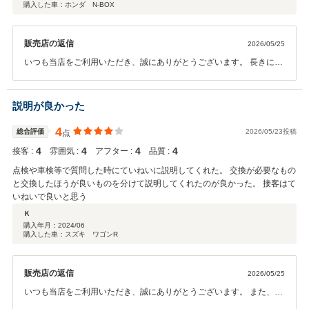
購入した車：ホンダ N-BOX
販売店の返信
2026/05/25
いつも当店をご利用いただき、誠にありがとうございます。 長きにわ
たり大切なお車を私共にお任せいただいておりますことに、心より感
謝申し上げます。 この度は、当店の定休日変更に伴い、ご不便とお手
数をおかけしておりますことを深くお詫び申し上げます。長年ご愛顧
説明が良かった
いただいている中で、お客様のご予定に寄り添った対応ができず、残
念な思いをさせてしまいましたこと、私共の配慮不足を猛省しており
4
総合評価
2026/05/23投稿
点
ます。 頂戴いたしました貴重なご意見を真摯に受け止め、限られたお
4
4
4
4
接客 :
雰囲気 :
アフター :
品質 :
時間の中でも、これまで以上にお客様が安心して快適に点検をお任せ
いただけるよう、店舗全体の受け入れ体制の向上と、より丁寧なサー
点検や車検等で質問した時にていねいに説明してくれた。 交換が必要なもの
ビスの徹底に努めてまいります。 今後とも変わらぬお引き立てを賜り
と交換したほうが良いものを分けて説明してくれたのが良かった。 接客はて
ますよう、何卒よろしくお願い申し上げます。
いねいで良いと思う
Ｋ
購入年月：
2024/06
購入した車：スズキ ワゴンR
販売店の返信
2026/05/25
いつも当店をご利用いただき、誠にありがとうございます。 また、点
検や車検の際の説明について、大変励みになるお言葉を頂戴し、スタ