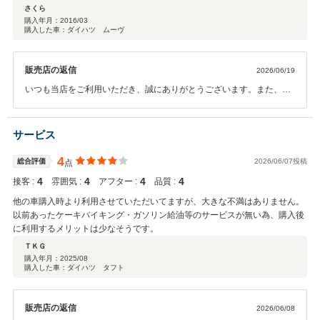
で、その点はどうぞご安心ください。 今後も気になることがございま
ることもありません。カフェだけ利用するときも、いつも親切に対応してく
さくら
したら、いつでもお気軽に頼ってくださいね。これからも全力でサポ
ださいます
購入年月：
2016/03
ートさせていただきます！
購入した車：ダイハツ ムーヴ
販売店の返信
2026/06/19
いつも当店をご利用いただき、誠にありがとうございます。また、す
べての項目において満点という最高の評価を頂戴し、ケイカフェやは
た店スタッフ一同、心より御礼申し上げます。 過去の対応についても
温かく振り返っていただき、また車検時の説明やカフェ利用時の対応
サービス
など、私共の姿勢を高く評価していただけて大きな励みになります。
これからも「何かあったときも、何もないときも、いつでも安心して
4
総合評価
2026/06/07投稿
点
頼れるお店」であり続けられるよう、誠実で親切な対応を徹底してま
4
4
4
4
接客 :
雰囲気 :
アフター :
品質 :
いります。 カフェスペースのご利用だけでも大歓迎ですので、ぜひ今
後ともお気軽にお立ち寄りくださいね。またのご来店を心よりお待ち
他の車購入時より利用させていただいてますが、大きな不満はありません。
しております。どうぞよろしくお願いいたします！
以前あったケーキバイキング・ガソリン給油等のサービスが無い為、購入後
に利用するメリットは少なそうです。
ＴＫＧ
購入年月：
2025/08
購入した車：ダイハツ タフト
販売店の返信
2026/06/08