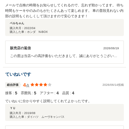
メールで点検の時期をお知らせしてくれるので、忘れず助かってます。 待ち
時間もケーキやのみのもがたくさんあって楽しめます。 車の普段見れない内
部の説明もくわしくして頂けますので安心できます！
ベルちゃん
購入年月：
2022/04
購入した車：ホンダ N-BOX
販売店の返信
2026/06/19
この度は当店への高評価をいただきまして、誠にありがとうございま
す。 メールでの点検のご案内や、店内のカフェスペースでのひとと
き、そして私共が最も大切にしている「お車内部のくわしい説明」に
ついて、これ以上ない温かいお言葉を頂戴し、ケイカフェやはた店ス
ていねいです
タッフ一同、心より御礼申し上げます。 普段なかなか目にする機会の
ないお車の内部だからこそ、プロの視点から分かりやすく誠実にお伝
4
総合評価
2026/06/14投稿
点
えし、100%安心してお乗りいただきたいと考えております。その点
5
5
4
4
接客 :
雰囲気 :
アフター :
品質 :
をお客様に「安心できます！」と評価していただけたことは、スタッ
フ一同大きな自信になります。 ぜひ、点検の待ち時間には美味しいケ
ていねいに分かりやすく説明してくれてよかったです。
ーキとドリンクでゆっくり楽しんでいってくださいね。次回来店も心
ＹＵ
よりお待ちしております。今後ともどうぞよろしくお願い致します。
購入年月：
2019/08
購入した車：ダイハツ ムーヴキャンバス