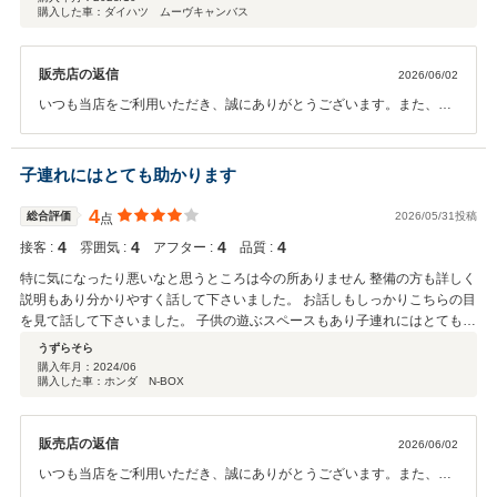
購入した車：ダイハツ ムーヴキャンバス
販売店の返信
2026/06/02
いつも当店をご利用いただき、誠にありがとうございます。また、す
べての項目において満点という最高の評価を頂戴し、スタッフ一同心
より御礼申し上げます。 スタッフの対応について「優しく丁寧」「理
解できるまで教えてくれる」と、これ以上ない温かいお言葉をいただ
子連れにはとても助かります
き、本当に嬉しい限りです。お車の知識がなくても全く心配いりませ
ん。お客様が心からご納得し、安心して愛車にお乗りいただけること
4
総合評価
2026/05/31投稿
点
が、私共プロフェッショナルとしての最大の喜びです。 今後も、どん
4
4
4
4
接客 :
雰囲気 :
アフター :
品質 :
な小さな疑問でもいつでもお気軽にご相談いただける「一番身近な味
方」であり続けられるよう、誠実なサポートを徹底してまいります。
特に気になったり悪いなと思うところは今の所ありません 整備の方も詳しく
またのご来店をスタッフ一同、心よりお待ちしております。今後とも
説明もあり分かりやすく話して下さいました。 お話しもしっかりこちらの目
どうぞよろしくお願いいたします！
を見て話して下さいました。 子供の遊ぶスペースもあり子連れにはとても助
かります
うずらそら
購入年月：
2024/06
購入した車：ホンダ N-BOX
販売店の返信
2026/06/02
いつも当店をご利用いただき、誠にありがとうございます。また、各
項目にて大変励みになる評価を頂戴し、スタッフ一同心より御礼申し