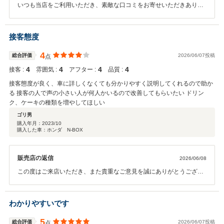
いつも当店をご利用いただき、素敵な口コミをお寄せいただきありが
とうございます！ 以前お楽しみいただいていたケーキバイキングやガ
ソリンサービスがなくなり、物足りなさを感じさせてしまい大変心苦
しく思っております。あの時のワクワク感をまたお届けできるよう、
接客態度
イベントやサービス内容については、お客様のご意見を参考に今後も
新しい企画を社内で検討してまいります。 現在は、お車を長く安心し
4
総合評価
2026/06/07投稿
点
てお乗りいただくための「確かな整備・アフターフォロー」と「普段
4
4
4
4
接客 :
雰囲気 :
アフター :
品質 :
の気軽なカフェ空間」をより磨き上げております。 「大きな不満はな
い」と言っていただけた信頼を大切に、これからもお客様のカーライ
接客態度が良く、車に詳しくなくても分かりやすく説明してくれるので助か
フの安心を全力で守ってまいりますので、引き続きどうぞよろしくお
る 接客の人で声の小さい人が何人かいるので改善してもらいたい ドリン
願いいたします。
ク、ケーキの種類を増やしてほしい
ゴリ男
購入年月：
2023/10
購入した車：ホンダ N-BOX
販売店の返信
2026/06/08
この度はご来店いただき、また貴重なご意見を誠にありがとうござい
ます。 「車に詳しくなくても分かりやすい」とのお言葉をいただき、
大変光栄に存じます。 しかしながら、スタッフの声が小さく聞き取り
づらかった点、ならびにカフェメニューについてご期待に沿えなかっ
わかりやすいです
た点につきまして、大変申し訳ございませんでした。 せっかくの丁寧
な説明も、お客様にしっかり届かなければ意味がないとスタッフ一同
5
総合評価
2026/06/07投稿
点