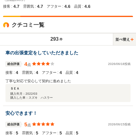
4.7
4.7
4.6
4.6
接客 :
雰囲気 :
アフター :
品質 :
クチコミ一覧
293
並べ替え
件
車の出張査定をしていただきました
4
総合評価
2026/06/18投稿
点
4
4
4
4
接客 :
雰囲気 :
アフター :
品質 :
丁寧な対応で安心して契約に進めました
ＳＥＡ
購入年月：
2022/03
購入した車：スズキ ハスラー
安心できます！
5
総合評価
2026/06/15投稿
点
5
5
5
5
接客 :
雰囲気 :
アフター :
品質 :