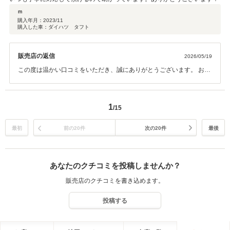
ｍ
購入年月：
2023/11
購入した車：ダイハツ タフト
販売店の返信
2026/05/19
この度は温かい口コミをいただき、誠にありがとうございます。 お客
様に「助かっている」と言っていただけることが、私たちにとって何
よりの喜びです。 これからもそのお言葉を裏切らないよう、常に誠実
で丁寧な対応を心がけ、安心してお車をお任せいただけるお店であり
1
/15
続けます。 お車のことでしたら、いつでも頼りにしていただければ幸
いです。今後ともどうぞよろしくお願いいたします！
最初
前の20件
次の20件
最後
あなたのクチコミを投稿しませんか？
販売店のクチコミを書き込めます。
投稿する