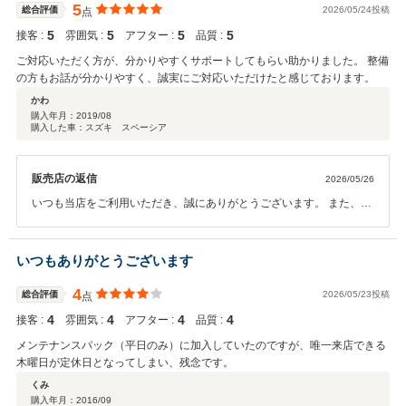
して愛車をお任せいただくことこそが、私共プロフェッショナルとし
5
総合評価
2026/05/24投稿
点
ての使命と考えております。 javascript:void(0); お車に関することでご
5
5
5
5
接客 :
雰囲気 :
アフター :
品質 :
不明な点やお気づきのことがございましたら、どのような些細なこと
でもお気軽にお申し付けください。 今後とも末永いお引き立てを賜り
ご対応いただく方が、分かりやすくサポートしてもらい助かりました。 整備
ますよう、何卒よろしくお願い申し上げます。
の方もお話が分かりやすく、誠実にご対応いただけたと感じております。
かわ
購入年月：
2019/08
購入した車：スズキ スペーシア
販売店の返信
2026/05/26
いつも当店をご利用いただき、誠にありがとうございます。 また、す
べての項目において満点の評価を頂戴し、スタッフ一同大変励みにな
っております。 私共フロントスタッフの対応だけでなく、実際に愛車
を整備するメカニックの説明に対しても「分かりやすく誠実」という
いつもありがとうございます
これ以上ないお褒めの言葉をいただき、深く感謝申し上げます。当店
では、お客様に安心してお車をお任せいただくために、全スタッフが
4
総合評価
2026/05/23投稿
点
共通の誠実さを持ってお預かりすることを最も大切にしております。
4
4
4
4
接客 :
雰囲気 :
アフター :
品質 :
今後とも、お車に関することはどのようなことでもお気軽にご相談く
ださい。末永いお付き合いをよろしくお願い申し上げます。
メンテナンスパック（平日のみ）に加入していたのですが、唯一来店できる
木曜日が定休日となってしまい、残念です。
くみ
購入年月：
2016/09