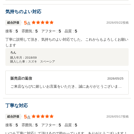
ッフ一同深く感謝申し上げます。 私共が最も大切にしているのは、お
客様の大切なお時間とお費用をお預かりする上で、「本当に今必要な
気持ちのよい対応
整備なのか」を明確にお伝えすることです。その点を「分かりやすく
て良かった」と評価していただけたことは、プロフェッショナルとし
5
総合評価
2026/05/22投稿
点
てこれ以上の喜びはございません。 今後もお客様が納得し、安心して
5
5
5
5
接客 :
雰囲気 :
アフター :
品質 :
愛車をお任せいただけるよう、誠実で丁寧な接客を磨き続けてまいり
ます。 どんな些細な疑問でも、いつでもお気軽にご質問ください。今
丁寧に説明して頂き、気持ちのよい対応でした。 これからもよろしくお願い
後とも末永いお付き合いをよろしくお願い申し上げます。
します
ろん
購入年月：
2018/09
購入した車：スズキ スペーシア
販売店の返信
2026/05/25
ご来店ならびに嬉しいお言葉をいただき、誠にありがとうございまし
た。 私どもの説明や対応がお役に立てたようで、大変嬉しく存じま
す。 これからも「ケイカフェに任せておけば安心」と思っていただけ
るよう、スタッフ一同、日々精進してまいります。こちらこそ、今後
丁寧な対応
ともどうぞよろしくお願いいたします！
5
総合評価
2026/05/17投稿
点
5
5
5
5
接客 :
雰囲気 :
アフター :
品質 :
いつも丁寧に対応して頂けるので助かっています。ありがとうございます！