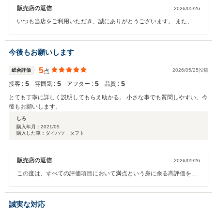
販売店の返信
2026/05/26
いつも当店をご利用いただき、誠にありがとうございます。 また、す
べての項目において満点という最高の評価を頂戴し、スタッフ一同大
変嬉しく、励みになっております。 私共が大切にしている「丁寧で分
かりやすい説明」に加え、点検の待ち時間にカフェスペースでリラッ
今後もお願いします
クスしてお過ごしいただけていることへの感謝のお言葉、深く御礼申
し上げます。当店でのひとときが、お客様にとって安心のメンテナン
5
総合評価
2026/05/25投稿
点
スの時間であると同時に、心地よい休息の時間となっていればプロフ
5
5
5
5
接客 :
雰囲気 :
アフター :
品質 :
ェッショナルとしてこれ以上の喜びはございません。 今後とも末永い
お付き合いをよろしくお願い申し上げます。
とても丁寧に詳しく説明してもらえ助かる。 小さな事でも質問しやすい。今
後もお願いします。
しろ
購入年月：
2021/05
購入した車：ダイハツ タフト
販売店の返信
2026/05/26
この度は、すべての評価項目において満点という身に余る高評価を頂
戴し、スタッフ一同大変光栄に存じます。 私共が日頃より心掛けてお
ります「丁寧かつ詳細なご説明」やお預かりする際の「お気軽にご質
問いただける環境づくり」につきまして、大変励みになるお言葉をい
誠実な対応
ただき、深く感謝申し上げます。お客様に少しの不安も残さず、納得