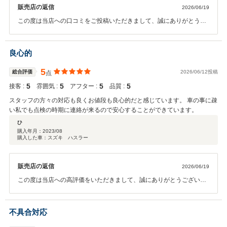
販売店の返信
2026/06/19
この度は当店への口コミをご投稿いただきまして、誠にありがとうご
ざいます。 スタッフの対応につきまして、「ていねいに分かりやすく
説明してくれてよかった」と大変励みになるお言葉を頂戴し、ケイカ
フェやはた店スタッフ一同、心より御礼申し上げます。 お客様にいつ
良心的
でも安心してお車をお任せいただけるよう、「どこよりも分かりやす
い誠実な説明」を全スタッフが日頃から一番大切にしております。そ
5
総合評価
2026/06/12投稿
点
の点を評価していただけたことは、私共にとって大きな自信となりま
5
5
5
5
接客 :
雰囲気 :
アフター :
品質 :
す。 今後のサービス改善にもYU様のお声をしっかりと活かし、これ
から先も「ここに来れば一番安心」と思って頂けるよう、さらに丁寧
スタッフの方々の対応も良くお値段も良心的だと感じています。 車の事に疎
なサポートを徹底してまいります。 またご質問や気になることがござ
い私でも点検の時期に連絡が来るので安心することができています。
いましたら、いつでもお気軽に頼ってくださいね。今後ともケイカフ
ひ
ェやはた店をどうぞよろしくお願い致します。
購入年月：
2023/08
購入した車：スズキ ハスラー
販売店の返信
2026/06/19
この度は当店への高評価をいただきまして、誠にありがとうございま
す。 また、スタッフの対応や価格、そして定期点検のご連絡について
「安心することができる」とこれ以上ない温かいお言葉を頂戴し、ケ
イカフェやはた店スタッフ一同、心より御礼申し上げます。 お車の知
不具合対応
識がなくても、私共が全力でサポートいたしますのでどうぞご安心く