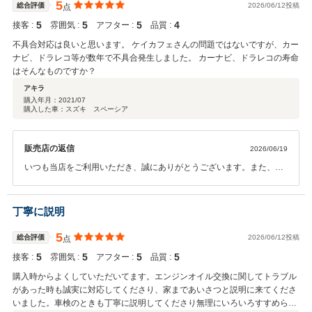
ださいね。「そろそろメンテナンスの時期かな？」という絶妙なタイ
5
総合評価
2026/06/12投稿
点
ミングでいつでも安心して愛車をお任せいただけるよう、先回りの丁
5
5
5
4
接客 :
雰囲気 :
アフター :
品質 :
寧なご案内をこれからも徹底してまいります。 今後のサービス改善に
もひまり様のお声をしっかりと活かし、より一層ご満足いただけるお
不具合対応は良いと思います。 ケイカフェさんの問題ではないですが、カー
店づくりに努めてまいります。 またご質問や気になることがございま
ナビ、ドラレコ等が数年で不具合発生しました。 カーナビ、ドラレコの寿命
したら、いつでもお気軽に頼ってくださいね。今後ともケイカフェや
はそんなものですか？
はた店をどうぞよろしくお願い致します。
アキラ
購入年月：
2021/07
購入した車：スズキ スペーシア
販売店の返信
2026/06/19
いつも当店をご利用いただき、誠にありがとうございます。また、総
合「5」の大変高い評価を頂戴し、ケイカフェやはた店スタッフ一
同、心より御礼申し上げます。 私共の不具合への対応について「良
い」と仰っていただけて安心いたしました。電装品の不具合が重なっ
丁寧に説明
てしまい、ご不便をおかけしました。 ご質問いただきましたカーナビ
やドラレコ等の寿命についてですが、用品メーカーの電装品保証は、
5
総合評価
2026/06/12投稿
点
一般的に「長くても3年間」と設定されているケースがほとんどでご
5
5
5
5
接客 :
雰囲気 :
アフター :
品質 :
ざいます。車内の急激な温度変化や振動を受け続ける精密機器のた
め、メーカー側も3年を一つの大きな区切りとしており、5年目を迎え
購入時からよくしていただいてます。エンジンオイル交換に関してトラブル
るタイミングでの不具合や寿命は、どうしても発生しやすくなってし
があった時も誠実に対応してくださり、家まであいさつと説明に来てくださ
まいます。 決してお客様のお車だけに起こることではございませんの
いました。車検のときも丁寧に説明してくださり無理にいろいろすすめられ