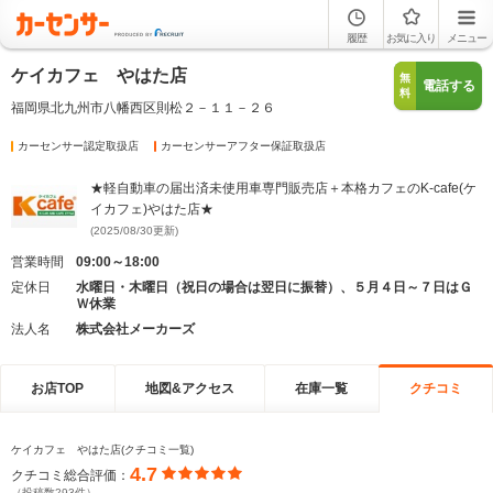
履歴
お気に入り
メニュー
ケイカフェ やはた店
無
電話する
料
福岡県北九州市八幡西区則松２－１１－２６
カーセンサー認定取扱店
カーセンサーアフター保証取扱店
★軽自動車の届出済未使用車専門販売店＋本格カフェのK-cafe(ケ
イカフェ)やはた店★
(2025/08/30更新)
営業時間
09:00～18:00
定休日
水曜日・木曜日（祝日の場合は翌日に振替）、５月４日～７日はＧ
Ｗ休業
法人名
株式会社メーカーズ
お店TOP
地図&アクセス
在庫一覧
クチコミ
ケイカフェ やはた店(クチコミ一覧)
4.7
クチコミ総合評価：
（投稿数293件）