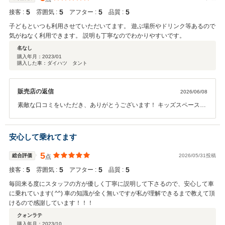
猛省しております。今後は聞き取りやすいハキハキとした発声を店舗
5
5
5
5
接客 :
雰囲気 :
アフター :
品質 :
全体で意識し、改善に努めてまいります。また、ドリンクやケーキの
種類につきましても、よりご満足いただけるようメニューの見直しを
子どもといつも利用させていただいてます。 遊ぶ場所やドリンク等あるので
検討してまいります。 次回お越しの際には、より快適にお過ごしいた
気がねなく利用できます。 説明も丁寧なのでわかりやすいです。
だけるよう精進いたしますので、今後ともよろしくお願いいたしま
名なし
す。
購入年月：
2023/01
購入した車：ダイハツ タント
販売店の返信
2026/06/08
素敵な口コミをいただき、ありがとうございます！ キッズスペースや
ドリンクサービスをご活用いただき、快適にお過ごしいただけている
ようで何よりです。お子様が楽しそうに過ごされている姿は、私たち
スタッフにとっても癒やしの時間になっております。 車の点検は少し
安心して乗れてます
待ち時間がありますが、退屈せずに過ごしていただけて良かったで
す！説明も分かりやすさを心がけておりますので、気になることがあ
5
総合評価
2026/05/31投稿
点
ればいつでも気軽にスタッフにお声がけくださいね。 これからもご家
5
5
5
5
接客 :
雰囲気 :
アフター :
品質 :
族の楽しいドライブを全力でサポートさせていただきます。またお会
いできるのを楽しみにしております！
毎回来る度にスタッフの方が優しく丁寧に説明して下さるので、安心して車
に乗れています( ^^) 車の知識が全く無いですが私が理解できるまで教えて頂
けるので感謝しています！！！
クォンラテ
購入年月：
2023/10