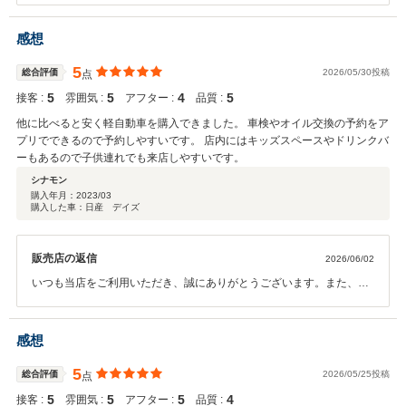
上げます。 「悪いところはない」と仰っていただけて安心いたしまし
た。何より、整備スタッフの対応について「目を見てしっかり、分か
感想
りやすく話してくれた」と大変嬉しいお言葉をいただき、深く感謝申
し上げます。お客様に安心してお車をお任せいただくための誠実な姿
5
総合評価
2026/05/30投稿
点
勢を評価していただけたことは、私共にとって大きな誇りです。 。店
5
5
4
5
接客 :
雰囲気 :
アフター :
品質 :
内の遊ぶスペースも、お役に立てているようで本当に良かったです。
今後も「ここに来ると安心できる、助かる」と思って頂けるよう、よ
他に比べると安く軽自動車を購入できました。 車検やオイル交換の予約をア
り一層丁寧なサービスを心がけてまいります。またぜひ、ご家族皆様
プリでできるので予約しやすいです。 店内にはキッズスペースやドリンクバ
でのお気軽なご来店をお待ちしております。今後ともどうぞよろしく
ーもあるので子供連れでも来店しやすいです。
お願いいたします！
シナモン
購入年月：
2023/03
購入した車：日産 デイズ
販売店の返信
2026/06/02
いつも当店をご利用いただき、誠にありがとうございます。また、総
合「5」の大変温かい評価を頂戴し、スタッフ一同心より御礼申し上
げます。 「価格にご満足いただけたこと」に加え、アプリでの予約の
しやすさや、キッズスペース、ドリンクバーといった店内の設備につ
感想
いて「子供連れでも来店しやすい」と仰っていただけて、本当に嬉し
い限りです。お忙しい子育ての合間に、少しでも快適にお過ごしいた
5
総合評価
2026/05/25投稿
点
だけているのであれば、私共にとってもこれ以上の喜びはございませ
5
5
5
4
接客 :
雰囲気 :
アフター :
品質 :
ん。 今後もアプリの手軽さはそのままに、点検などのアフターサービ