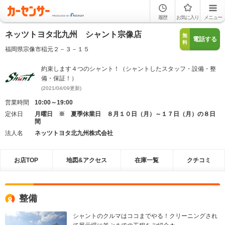
履歴
お気に入り
メニュー
ネッツトヨタ北九州 シャント宗像店
無
電話する
料
福岡県宗像市稲元２－３－１５
約束します４つのシャント！（シャントしたスタッフ・設備・整
備・保証！）
(2021/04/09更新)
営業時間
10:00～19:00
定休日
月曜日 ※ 夏季休業日 ８月１０日（月）～１７日（月）の８日
間
法人名
ネッツトヨタ北九州株式会社
お店TOP
地図&アクセス
在庫一覧
クチコミ
整備
シャントのクルマはココまでやる！クリーニングされ