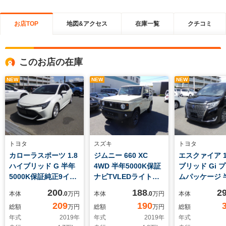
お店TOP
地図&アクセス
在庫一覧
クチコミ
このお店の在庫
NEW
NEW
NEW
トヨタ
スズキ
トヨタ
カローラスポーツ 1.8
ジムニー 660 XC
エスクァイア 1
ハイブリッド G 半年
4WD 半年5000K保証
ブリッド Gi 
5000K保証純正9イン
ナビTVLEDライトセ
ムパッケージ 
チナビTVコーナーセ
ーフティサポート
5000K保証ア
200
188
2
本体
.0
万円
本体
.0
万円
本体
ンサー
11インチナビ
209
190
総額
万円
総額
万円
総額
クカメラ
年式
2019
年
年式
2019
年
年式