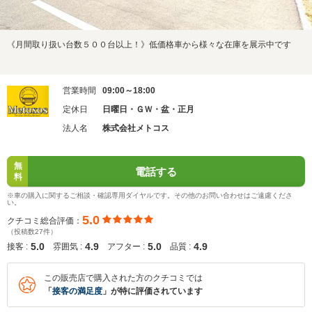
《月間取り扱い台数５００台以上！》低価格車から様々な在庫を展示中です
営業時間
09:00～18:00
定休日
日曜日・ＧＷ・盆・正月
法人名
株式会社メトコス
無
電話する
料
※車の購入に関するご相談・確認専用ダイヤルです。その他のお問い合わせはご遠慮くださ
い。
5.0
クチコミ総合評価：
（投稿数27件）
5.0
4.9
5.0
4.9
接客 :
雰囲気 :
アフター :
品質 :
この販売店で購入された方のクチコミでは
「
接客の満足度
」が特に評価されています