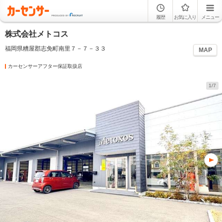
履歴
お気に入り
メニュー
株式会社メトコス
福岡県糟屋郡志免町南里７－７－３３
MAP
カーセンサーアフター保証取扱店
1/7