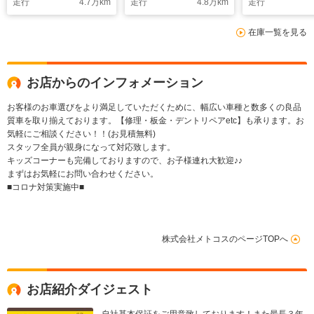
走行
4.7
万km
走行
4.8
万km
走行
在庫一覧を見る
お店からのインフォメーション
お客様のお車選びをより満足していただくために、幅広い車種と数多くの良品
質車を取り揃えております。【修理・板金・デントリペアetc】も承ります。お
気軽にご相談ください！！(お見積無料)
スタッフ全員が親身になって対応致します。
キッズコーナーも完備しておりますので、お子様連れ大歓迎♪♪
まずはお気軽にお問い合わせください。
■コロナ対策実施中■
株式会社メトコスのページTOPへ
お店紹介ダイジェスト