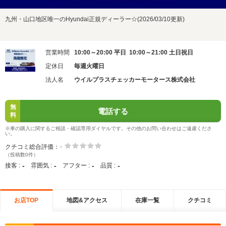
九州・山口地区唯一のHyundai正規ディーラー☆(2026/03/10更新)
営業時間
10:00～20:00 平日 10:00～21:00 土日祝日
定休日
毎週火曜日
法人名
ウイルプラスチェッカーモータース株式会社
無
電話する
料
※車の購入に関するご相談・確認専用ダイヤルです。その他のお問い合わせはご遠慮くださ
い。
-
クチコミ総合評価：
（投稿数0件）
-
-
-
-
接客 :
雰囲気 :
アフター :
品質 :
お店TOP
地図&アクセス
在庫一覧
クチコミ