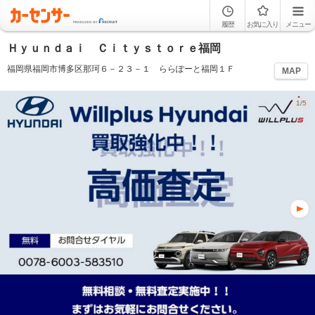
履歴
お気に入り
メニュー
Ｈｙｕｎｄａｉ Ｃｉｔｙｓｔｏｒｅ福岡
福岡県福岡市博多区那珂６－２３－１ ららぽーと福岡１Ｆ
MAP
1/5