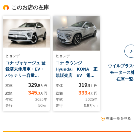
このお店の在庫
ヒョンデ
ヒョンデ
コナ ヴォヤージュ 登
コナ ラウンジ
ウイルプラス
録済未使用車・EV・
Hyundai KONA 正
モータース
バッテリー容量
規販売店 EV 電気
在庫一覧
64KW ・V2H対応・
自動車 V2H 衝突防
329
319
本体
.9
万円
本体
.9
万円
V2L装備
止 アラウンドビュー
345
333
総額
.3
万円
総額
.4
万円
モニター 自動(被害
年式
2025
年
年式
2025
年
軽減)ブレーキ 前周
走行
50
km
走行
0.9
万km
囲カメラ アダプティ
ブクルーズコントロー
在庫一覧を見る
ル 純正ホイール キ
ャンプ V2H V2L