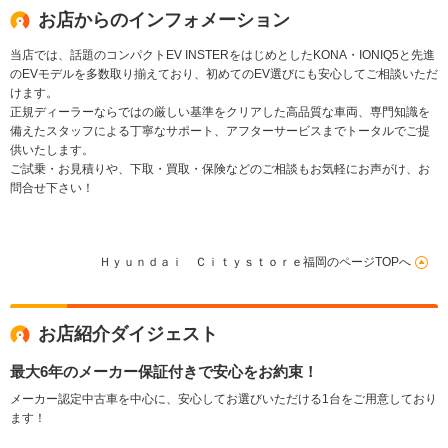
お店からのインフォメーション
当店では、話題のコンパクトEV INSTERをはじめとしたKONA・IONIQ5と先進
のEVモデルを多数取り揃えており、初めてのEV選びにも安心してご相談いただ
けます。
正規ディーラーならではの厳しい基準をクリアした高品質な車両、専門知識を
備えたスタッフによる丁寧なサポート、アフターサービスまでトータルでご提
供いたします。
ご試乗・お見積りや、下取・買取・保険などのご相談もお気軽にお声がけ、お
問合せ下さい！
Ｈｙｕｎｄａｉ Ｃｉｔｙｓｔｏｒｅ福岡のページTOPへ
お店紹介ダイジェスト
最大6年のメーカー保証付きで安心をお約束！
メーカー認定中古車を中心に、安心してお選びいただける1台をご用意しており
ます！