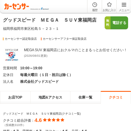
履歴
お気に入り
メニュー
グッドスピード ＭＥＧＡ ＳＵＶ東福岡店
無
電話する
料
福岡県福岡市東区松島５－２３－１
カーセンサー認定取扱店
カーセンサーアフター保証取扱店
MEGA SUV 東福岡店におクルマのことまるっとお任せください！
(2026/08/01更新)
営業時間
10:00～19:00
定休日
毎週火曜日（１日・祝日は除く）
法人名
株式会社グッドスピード
お店TOP
地図&アクセス
在庫一覧
クチコミ
グッドスピード ＭＥＧＡ ＳＵＶ東福岡店(クチコミ一覧)
4.6
クチコミ総合評価：
（投稿数310件）