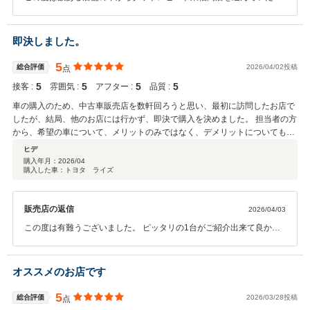
き誠にありがとうございました。ご納車までスムーズに対応していた
だき大変感謝しております。今後も何かお困りの際は是非お気軽にお
声掛けください。オイル交換やメンテナンスでもお待ちしております
即決しました。
ので、どうぞ末永くよろしくお願いいたします。
5
総合評価
2026/04/02投稿
点
5
5
5
5
接客 :
雰囲気 :
アフター :
品質 :
車の購入のため、中古車販売店を数軒回ろうと思い、最初に訪問したお店で
したが、結局、他のお店には行かず、即決で購入を決めました。 担当者の方
から、希望の車について、メリットのみではなく、デメリットについても、
詳細に説明していただき、また、こちらからの質問にも丁寧に対応していた
ヒデ
だいたので、信頼することができました。
購入年月：
2026/04
購入した車：トヨタ ライズ
販売店の返信
2026/04/03
この度は有難うございました。 ピッタリの1台がご紹介出来て良かっ
たです。 納車まで少しお時間頂きますが楽しみにお待ち頂けたらと思
います。
オススメのお店です
5
総合評価
2026/03/28投稿
点