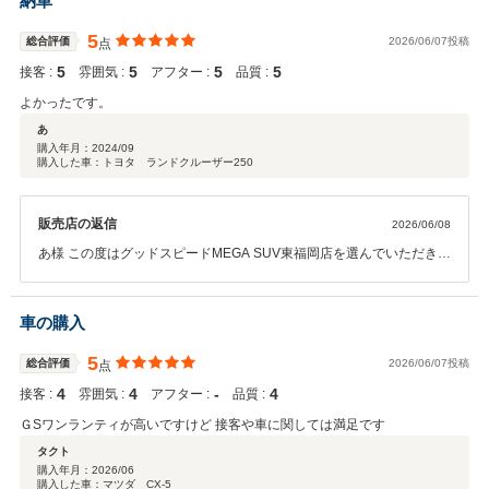
納車
さい。
5
総合評価
2026/06/07投稿
点
5
5
5
5
接客 :
雰囲気 :
アフター :
品質 :
よかったです。
あ
購入年月：
2024/09
購入した車：トヨタ ランドクルーザー250
販売店の返信
2026/06/08
あ様 この度はグッドスピードMEGA SUV東福岡店を選んでいただき誠
に有難うございました。 今後ともお付き合いのほどよろしくお願い致
します。
車の購入
5
総合評価
2026/06/07投稿
点
4
4
‐
4
接客 :
雰囲気 :
アフター :
品質 :
ＧSワンランティが高いですけど 接客や車に関しては満足です
タクト
購入年月：
2026/06
購入した車：マツダ CX-5