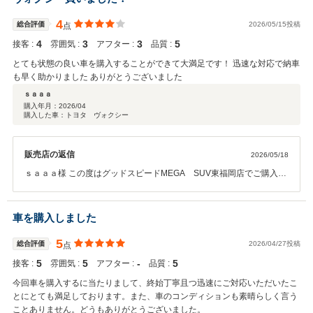
お願い致します。
4
総合評価
2026/05/15投稿
点
4
3
3
5
接客 :
雰囲気 :
アフター :
品質 :
とても状態の良い車を購入することができて大満足です！ 迅速な対応で納車
も早く助かりました ありがとうございました
ｓａａａ
購入年月：
2026/04
購入した車：トヨタ ヴォクシー
販売店の返信
2026/05/18
ｓａａａ様 この度はグッドスピードMEGA SUV東福岡店でご購入頂
き誠に有難うございました。 ご納得いただけるお車をご提案でき、対
応に関するお褒めのお言葉も頂きスタッフ一同大変うれしく思いま
す。 これからもより良い店舗を目指して参りますので今後ともお付き
車を購入しました
合いのほどよろしくお願い致します。
5
総合評価
2026/04/27投稿
点
5
5
‐
5
接客 :
雰囲気 :
アフター :
品質 :
今回車を購入するに当たりまして、終始丁寧且つ迅速にご対応いただいたこ
とにとても満足しております。また、車のコンディションも素晴らしく言う
ことありません。どうもありがとうございました。