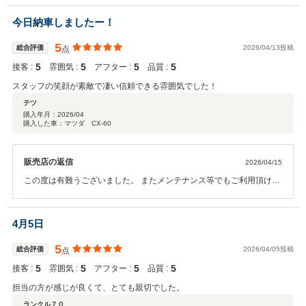
今日納車しましたー！
5
総合評価
2026/04/13投稿
点
5
5
5
5
接客 :
雰囲気 :
アフター :
品質 :
スタッフの笑顔が素敵で凄い信頼できる雰囲気でした！
テツ
購入年月：
2026/04
購入した車：マツダ CX-60
販売店の返信
2026/04/15
この度は有難うございました。 またメンテナンス等でもご利用頂けた
らと思います。 今後とも宜しくお願い致します。
4月5日
5
総合評価
2026/04/05投稿
点
5
5
5
5
接客 :
雰囲気 :
アフター :
品質 :
担当の方が感じが良くて、とても親切でした。
ランクル７０