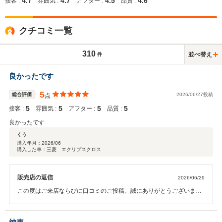
4.7
4.7
4.5
4.6
接客 :
雰囲気 :
アフター :
品質 :
クチコミ一覧
310
並べ替え
件
良かったです
5
総合評価
2026/06/27投稿
点
5
5
5
5
接客 :
雰囲気 :
アフター :
品質 :
良かったです
くう
購入年月：
2026/06
購入した車：三菱 エクリプスクロス
販売店の返信
2026/06/29
この度はご来店ならびに口コミのご投稿、誠にありがとうございま
す。 「良かったです」とのお言葉をいただき、スタッフ一同大変励み
になります。 今後もご期待にお応えできるよう、より良いサービスを
心がけてまいります。 また何かございましたら、お気軽にご相談くだ