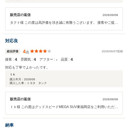
販売店の返信
2026/06/08
タクト様 この度は高評価を頂き誠に有難うございます。 接客やご提案
させて頂いた車両に満足いただけたことを大変うれしく思います。 こ
れからも何かご不明点がございましたら何なりとお申し付けください
ませ。 今後ともお付き合いのほどよろしくお願い致します。
対応良
4
総合評価
2026/06/07投稿
点
4
4
‐
4
接客 :
雰囲気 :
アフター :
品質 :
対応も丁寧でよかったです。
ｔｋ
購入年月：
2026/06
購入した車：トヨタ タンク
販売店の返信
2026/06/08
ｔｋ様 この度はグッドスピードMEGA SUV東福岡店をご利用いただき
誠に有難うございました。 対応に関してお褒めのお言葉を頂きスタッ
フ一同大変うれしく思います。 これからも何かご不明点がございまし
たら何なりとお申し付けくださいませ。 今後ともお付き合いのほどよ
納車