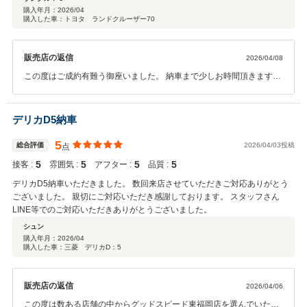
購入年月：
2026/04
購入した車：トヨタ ランドクルーザー70
販売店の返信
2026/04/08
この度はご成約有難う御座いました。 納車まで少しお時間頂きますが
楽しみにお待ち頂けたらと思います。 宜しくお願い致します。
デリカD5納車
5
総合評価
2026/04/03投稿
点
5
5
5
5
接客 :
雰囲気 :
アフター :
品質 :
デリカD5納車いただきました。 数回来店させていただきご対応ありがとう
ございました。 親切にご対応いただき感謝しております。 スタッフさん
LINE等でのご対応いただきありがとうございました。
シュン
購入年月：
2026/04
購入した車：三菱 デリカD：5
販売店の返信
2026/04/06
この度は数ある店舗の中からグッドスピード東福岡店を選んでいただ