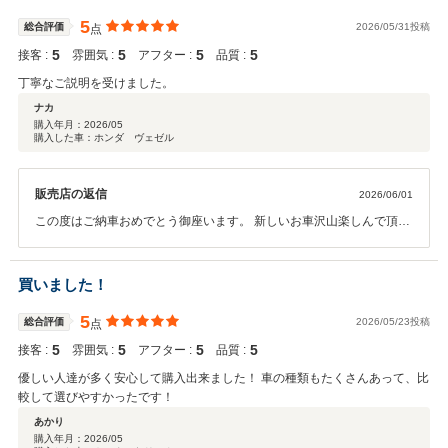
ろしくお願い致します。
5
総合評価
2026/05/31投稿
点
5
5
5
5
接客 :
雰囲気 :
アフター :
品質 :
丁寧なご説明を受けました。
ナカ
購入年月：
2026/05
購入した車：ホンダ ヴェゼル
販売店の返信
2026/06/01
この度はご納車おめでとう御座います。 新しいお車沢山楽しんで頂け
たらと思います。 今後とも末長いお付き合い宜しくお願い致します。
買いました！
5
総合評価
2026/05/23投稿
点
5
5
5
5
接客 :
雰囲気 :
アフター :
品質 :
優しい人達が多く安心して購入出来ました！ 車の種類もたくさんあって、比
較して選びやすかったです！
あかり
購入年月：
2026/05