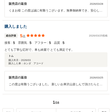
販売店の返信
2026/03/28
くまお様 この度は誠に有難うございます。無事御納車でき、安心して
おります。 今後も安心して長く乗っていただけるようしっかりサポー
ト致しますので、今後ともよろしくお願いいたします。
購入しました
5
総合評価
2026/03/25投稿
点
5
5
5
5
接客 :
雰囲気 :
アフター :
品質 :
とても丁寧な応対で、車も綺麗で とても満足です。
トム
購入年月：
2026/03
購入した車：ホンダ アコード
販売店の返信
2026/03/25
この度は有難うございました。 新しいお車沢山楽しんで頂けたらと思
います。 またメンテナンス等でもご利用お待ちしておりますので宜し
くお願い致します。
1
/16