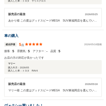
購入した車：トヨタ ヤリスクロス
販売店の返信
2026/05/25
あかり様 この度はグッドスピードMEGA SUV東福岡店を選んでいた
だき誠に有難うございました。 あかり様がご納得頂けたお車をご提案
出来たことを大変うれしく思います。 今後ともお付き合いのほどよろ
しくお願い致します。
車の購入
5
総合評価
2026/05/16投稿
点
5
5
‐
5
接客 :
雰囲気 :
アフター :
品質 :
お店の方の対応が良かったです
マリー
購入年月：
2026/05
購入した車：トヨタ RAV4
販売店の返信
2026/05/18
マリー様 この度はグッドスピードMEGA SUV東福岡店を選んでいた
だき誠に有難うございました。 お褒めの言葉を頂きスタッフ一同大変
嬉しく思います。 これからも何かご不明点がございましたら何なりと
お申し付けくださいませ。 今後とも末永くお付き合いのほどよろしく
ヴォクシー買いました！