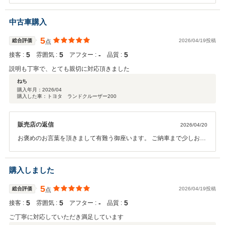
大変うれしく思います。 今後ともお付き合いのほどよろしくお願いい
たします。
中古車購入
5
総合評価
2026/04/19投稿
点
5
5
‐
5
接客 :
雰囲気 :
アフター :
品質 :
説明も丁寧で、とても親切に対応頂きました
ねち
購入年月：
2026/04
購入した車：トヨタ ランドクルーザー200
販売店の返信
2026/04/20
お褒めのお言葉を頂きまして有難う御座います。 ご納車まで少しお時
間頂きますが楽しみにお待ち頂けたらと思います。
購入しました
5
総合評価
2026/04/19投稿
点
5
5
‐
5
接客 :
雰囲気 :
アフター :
品質 :
ご丁寧に対応していただき満足しています