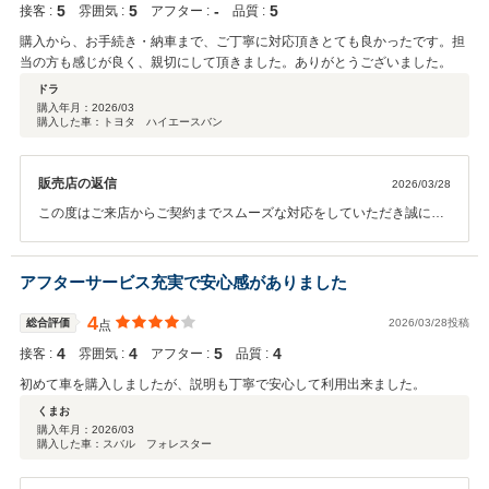
5
5
‐
5
接客 :
雰囲気 :
アフター :
品質 :
購入から、お手続き・納車まで、ご丁寧に対応頂きとても良かったです。担
当の方も感じが良く、親切にして頂きました。ありがとうございました。
ドラ
購入年月：
2026/03
購入した車：トヨタ ハイエースバン
販売店の返信
2026/03/28
この度はご来店からご契約までスムーズな対応をしていただき誠にあ
りがとうございました。 お車気に入っていただけますと幸いです。ま
た気になる点やお困りの事がありましたらいつでもご連絡おまちして
おります。 今後とも末永くよろしくお願いいたします。
アフターサービス充実で安心感がありました
4
総合評価
2026/03/28投稿
点
4
4
5
4
接客 :
雰囲気 :
アフター :
品質 :
初めて車を購入しましたが、説明も丁寧で安心して利用出来ました。
くまお
購入年月：
2026/03
購入した車：スバル フォレスター