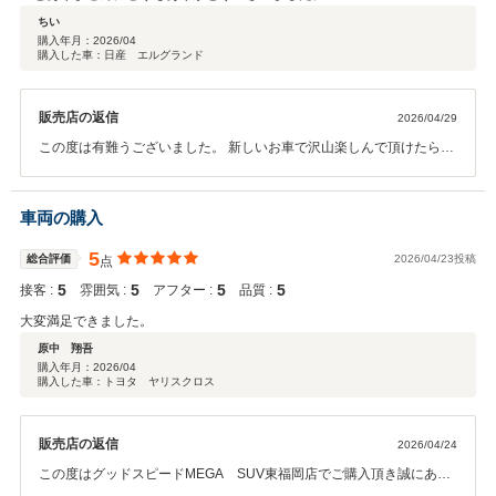
ちい
購入年月：
2026/04
購入した車：日産 エルグランド
販売店の返信
2026/04/29
この度は有難うございました。 新しいお車で沢山楽しんで頂けたらと
思います。 今後とも宜しくお願い致します。
車両の購入
5
総合評価
2026/04/23投稿
点
5
5
5
5
接客 :
雰囲気 :
アフター :
品質 :
大変満足できました。
原中 翔吾
購入年月：
2026/04
購入した車：トヨタ ヤリスクロス
販売店の返信
2026/04/24
この度はグッドスピードMEGA SUV東福岡店でご購入頂き誠にあり
がとうございました。 ご満足いただけるご提案が出来てスタッフ一同