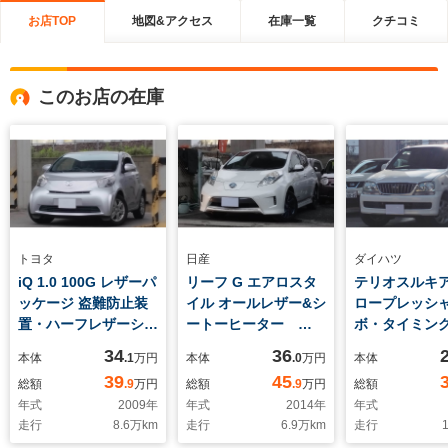
お店TOP
地図&アクセス
在庫一覧
クチコミ
このお店の在庫
トヨタ
日産
ダイハツ
iQ 1.0 100G レザーパ
リーフ G エアロスタ
テリオスルキア 
ッケージ 盗難防止装
イル オールレザー&シ
ロープレッシ
置・ハーフレザーシー
ートーヒーター
ボ・タイミン
ト・HIDヘッドライ
BOSEサウンドシステ
交換渡し・パ
34
36
本体
.1
万円
本体
.0
万円
本体
ト・純正15インチア
ム アラウンドビュー
アルミホイー
39
45
総額
.9
万円
総額
.9
万円
総額
ルミ・スマートキー2
モニター LEDフォ
年式
2009
年
年式
2014
年
年式
個
グ スマートキー×2
走行
8.6
万km
走行
6.9
万km
走行
1
個 9セグ レザーシー