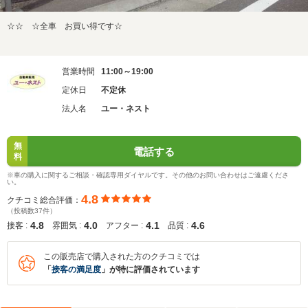
☆☆ ☆全車 お買い得です☆
営業時間
11:00～19:00
定休日
不定休
法人名
ユー・ネスト
無
電話する
料
※車の購入に関するご相談・確認専用ダイヤルです。その他のお問い合わせはご遠慮くださ
い。
4.8
クチコミ総合評価：
（投稿数37件）
4.8
4.0
4.1
4.6
接客 :
雰囲気 :
アフター :
品質 :
この販売店で購入された方のクチコミでは
「
接客の満足度
」が特に評価されています