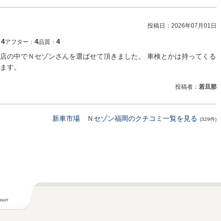
投稿日：
2026年07月01日
4
4
4
：
アフター：
品質：
店の中でＮセゾンさんを選ばせて頂きました。 車検とかは持ってくる
ます。
投稿者：
若旦那
新車市場 Ｎセゾン福岡のクチコミ一覧を見る
(329件)