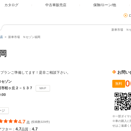
カタログ
中古車販売店
保険/ローン/他
新車市場 Ｎセ
店
新車市場 Ｎセゾン福岡
福岡
お問い
るプランご準備してます！是非ご相談下さい。
0
Ｎセゾン
無料
日市松ヶ丘２－１３７
MAP
9:00
ージ
※一部ダイヤ
4.7
※車の購入に
点
(投稿数329件)
せはご遠慮く
4.7
4.7
アフター：
品質：