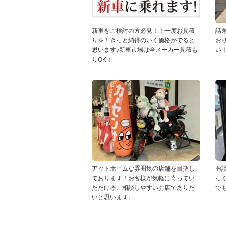
新車をご検討の方必見！！一度お見積
話
りを！きっと納得のいく価格がでると
お
思います♪新車市場は全メーカー見積も
い
りOK！
アットホームな雰囲気の店舗を目指し
商
ております！お客様が気軽に寄ってい
っ
ただける、相談しやすいお店でありた
で
いと思います。