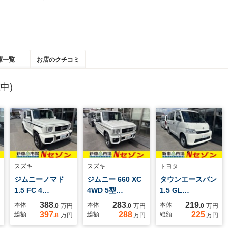
庫一覧
お店のクチコミ
中)
スズキ
スズキ
トヨタ
ジムニーノマド
ジムニー 660 XC
タウンエースバン
1.5 FC 4…
4WD 5型…
1.5 GL…
388
283
219
本体
本体
本体
.0
万円
.0
万円
.0
万円
397
288
225
総額
総額
総額
.8
万円
万円
万円