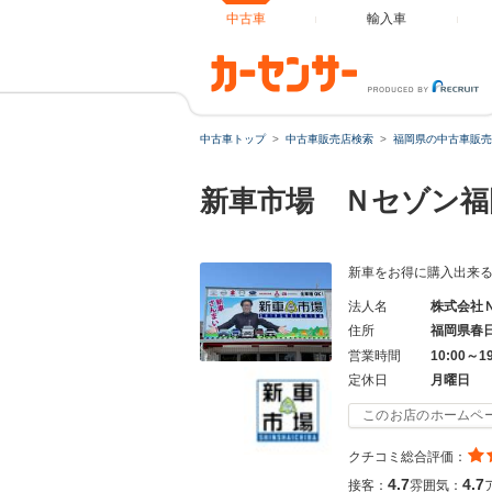
中古車
輸入車
中古車トップ
中古車販売店検索
福岡県の中古車販売
新車市場 Ｎセゾン
新車をお得に購入出来
法人名
株式会社
住所
福岡県春
営業時間
10:00～1
定休日
月曜日
このお店のホームペ
クチコミ総合評価：
4.7
4.7
接客：
雰囲気：