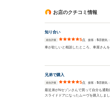
お店のクチコミ情報
知り合い
5
点
5
接客：
雰囲気
総合評価
車が欲しいと相談したところ、車屋さんを
兄弟で購入
5
点
5
接客：
雰囲気
総合評価
最近弟がNセゾンさんで買って自分も通勤
スライドドアになったムーヴを購入しまし