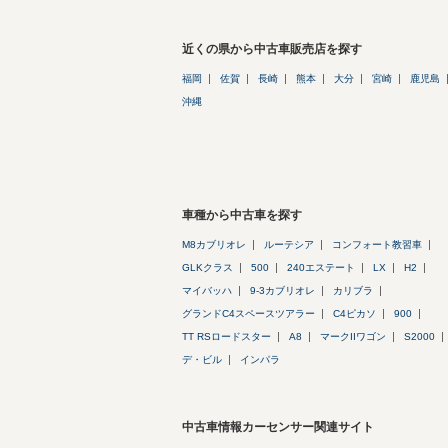
近くの県から中古車販売店を探す
福岡
佐賀
長崎
熊本
大分
宮崎
鹿児島
沖縄
車種から中古車を探す
M8カブリオレ
ルーテシア
コンフォート教習車
GLKクラス
500
240エステート
LX
H2
マイバッハ
9-3カブリオレ
カリブラ
グランドC4スペースツアラー
C4ピカソ
900
TT RSロードスター
A8
マークIIワゴン
S2000
デ・ビル
インパラ
中古車情報カーセンサー関連サイト