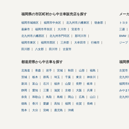
福岡県の市区町村から中古車販売店を探す
メー
福岡市城南区
福岡市中央区
北九州市八幡東区
朝倉郡
トヨタ
嘉麻市
福岡市早良区
大川市
宮若市
三菱
北九州市八幡西区
北九州市門司区
那珂川市
BMW
福岡市東区
福岡市西区
三井郡
大牟田市
行橋市
ジープ
田川郡
八女郡
田川市
古賀市
都道府県から中古車を探す
福岡
北海道
青森
岩手
宮城
秋田
山形
福島
古賀市
茨城
栃木
群馬
埼玉
千葉
東京
神奈川
北九州
新潟
富山
石川
福井
山梨
長野
岐阜
福岡市
静岡
愛知
三重
滋賀
京都
大阪
兵庫
みやま
奈良
和歌山
鳥取
島根
岡山
広島
山口
北九州
徳島
香川
愛媛
高知
福岡
佐賀
長崎
熊本
大分
宮崎
鹿児島
沖縄