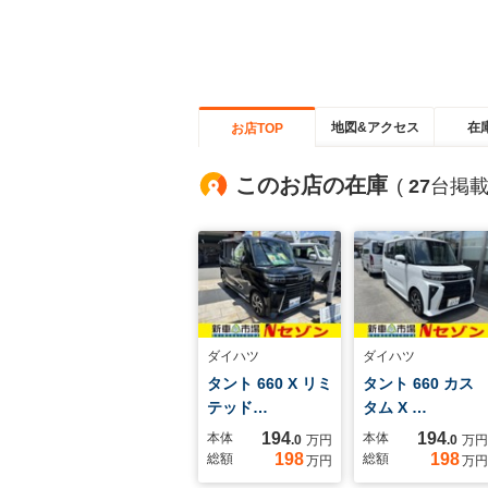
地図&アクセス
在
お店TOP
このお店の在庫
(
27
台掲載
ダイハツ
ダイハツ
タント 660 X リミ
タント 660 カス
テッド…
タム X …
194
194
本体
本体
.0
万円
.0
万円
198
198
総額
総額
万円
万円