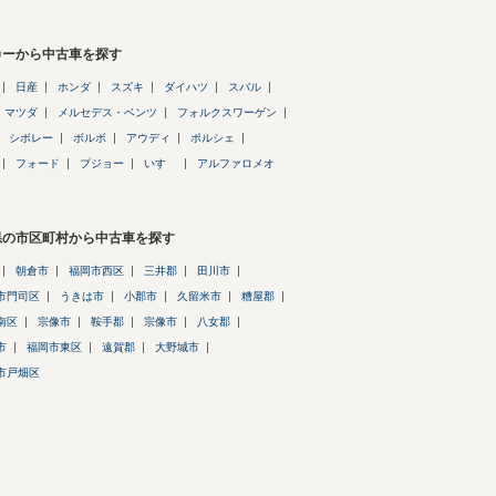
カーから中古車を探す
日産
ホンダ
スズキ
ダイハツ
スバル
マツダ
メルセデス・ベンツ
フォルクスワーゲン
シボレー
ボルボ
アウディ
ポルシェ
フォード
プジョー
いすゞ
アルファロメオ
県の市区町村から中古車を探す
朝倉市
福岡市西区
三井郡
田川市
市門司区
うきは市
小郡市
久留米市
糟屋郡
南区
宗像市
鞍手郡
宗像市
八女郡
市
福岡市東区
遠賀郡
大野城市
市戸畑区