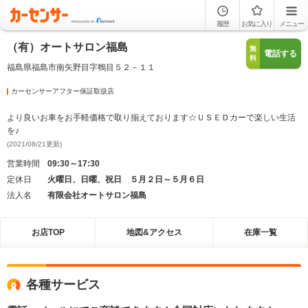
履歴
お気に入り
メニュー
（有）オートサロン福島
無
電話する
料
福島県福島市南矢野目字鵯目５２－１１
カーセンサーアフター保証取扱店
より良いお車をお手軽価格で取り揃えております☆ＵＳＥＤカーで楽しい生活
を♪
(2021/08/21更新)
営業時間
09:30～17:30
定休日
火曜日、日曜、祝日 ５月２日～５月６日
法人名
有限会社オートサロン福島
お店TOP
地図&アクセス
在庫一覧
各種サービス