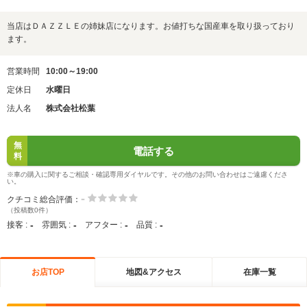
当店はＤＡＺＺＬＥの姉妹店になります。お値打ちな国産車を取り扱っており
ます。
営業時間
10:00～19:00
定休日
水曜日
法人名
株式会社松葉
無
電話する
料
※車の購入に関するご相談・確認専用ダイヤルです。その他のお問い合わせはご遠慮くださ
い。
-
クチコミ総合評価：
（投稿数0件）
-
-
-
-
接客 :
雰囲気 :
アフター :
品質 :
お店TOP
地図&アクセス
在庫一覧