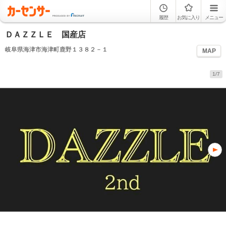
履歴
お気に入り
メニュー
ＤＡＺＺＬＥ 国産店
岐阜県海津市海津町鹿野１３８２－１
MAP
1/7