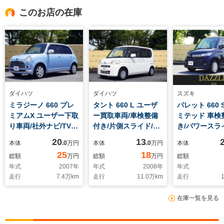
このお店の在庫
ダイハツ
ダイハツ
スズキ
ミラジーノ 660 プレ
タント 660 L ユーザ
パレット 660 
ミアムX ユーザー下取
ー買取車両/車検整備
ミテッド 車検
り車両/社外ナビ/TV/B
付き/片側スライド/社
き/パワースラ
カメ
外オーディオ/キーレ
ア/バックカメ
20
13
本体
.0
万円
本体
.0
万円
本体
ラ/Bluetooth/ETC/ド
スエントリー/エアコ
ュスタート/オ
25
18
総額
万円
総額
万円
総額
ライブレコーダー前
ン/パワステ/
アコン/電動格
年式
2007
年
年式
2008
年
年式
後/キーレスエントリ
ー/
走行
7.4
万km
走行
11.0
万km
走行
1
ー/オートエアコン/純
正AW/
在庫一覧を見る