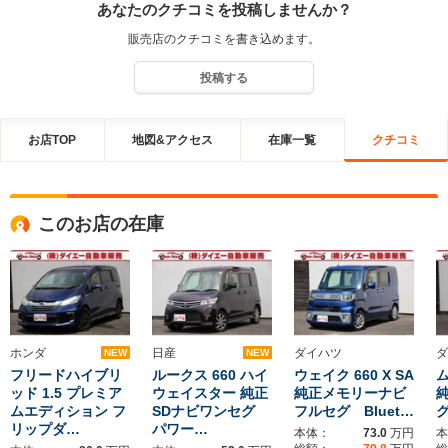
あなたのクチコミを投稿しませんか？
販売店のクチコミを書き込めます。
投稿する
お店TOP
地図&アクセス
在庫一覧
クチコミ
このお店の在庫
ホンダ
日産
ダイハツ
ダ
NEW
NEW
フリードハイブリ
ルークス 660 ハイ
ウェイク 660 X SA
ム
ッド 1.5 プレミア
ウェイスター 純正
純正メモリーナビ
ムエディション フ
SDナビワンセグ
フルセグ Bluet…
グ
リップダ…
パワー…
本体：
73.0
万円
本