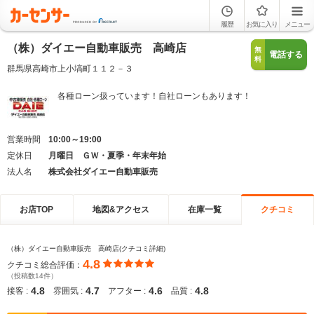
履歴
お気に入り
メニュー
（株）ダイエー自動車販売 高崎店
無
電話する
料
群馬県高崎市上小塙町１１２－３
各種ローン扱っています！自社ローンもあります！
営業時間
10:00～19:00
定休日
月曜日 ＧＷ・夏季・年末年始
法人名
株式会社ダイエー自動車販売
お店TOP
地図&アクセス
在庫一覧
クチコミ
（株）ダイエー自動車販売 高崎店(クチコミ詳細)
4.8
クチコミ総合評価：
（投稿数14件）
4.8
4.7
4.6
4.8
接客 :
雰囲気 :
アフター :
品質 :