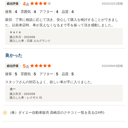
4
総合評価
2023/10/21投稿
点
4
4
4
4
接客 :
雰囲気 :
アフター :
品質 :
親切、丁寧に相談に応じて頂き、安心して購入を検討することができまし
た。以前来店時、車が見えなくなるまで手を振って頂き感動しました。
ｋｕｒｏ
購入年月：
2023/09
購入した車：日産 エルグランド
良かった
5
総合評価
2023/09/03投稿
点
5
5
5
5
接客 :
雰囲気 :
アフター :
品質 :
スタッフさんの対応もよく、欲しい車が手に入りました。
太一
購入年月：
2023/08
購入した車：レクサス IS
（株）ダイエー自動車販売 高崎店のクチコミ一覧を見る(14件)