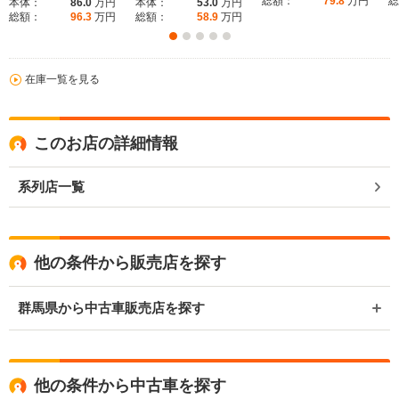
総額：
79.8
万円
総
本体：
86.0
万円
本体：
53.0
万円
総額：
96.3
万円
総額：
58.9
万円
在庫一覧を見る
このお店の詳細情報
系列店一覧
他の条件から販売店を探す
群馬県から中古車販売店を探す
他の条件から中古車を探す