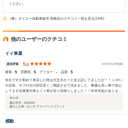
ください。
（株）ダイエー自動車販売 高崎店のクチコミ一覧を見る(14件)
他のユーザーのクチコミ
イイ車屋
5
総合評価
2025/01/25投稿
点
5
5
‐
5
接客 :
雰囲気 :
アフター :
品質 :
失礼ですが初めて来店した時は大丈夫か？と友人話してましたが＾＾ いやい
や店長、サブの方の対応良くご相談させて頂きました、整備も良い車で安心
してます在庫展示車もイイ車が在り目移りしました＾＾年末年始がありまし
たが迅速に対応して頂きありがとうございました。
ケンジ
購入年月：
2025/01
購入した車：ホンダ アコードハイブリッド
感動