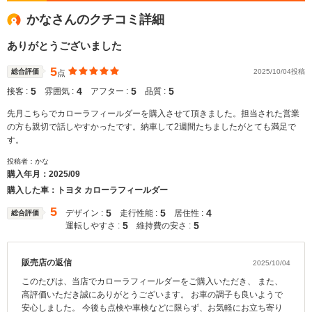
かなさんのクチコミ詳細
ありがとうございました
5
総合評価
2025/10/04投稿
点
5
4
5
5
接客 :
雰囲気 :
アフター :
品質 :
先月こちらでカローラフィールダーを購入させて頂きました。担当された営業
の方も親切で話しやすかったです。納車して2週間たちましたがとても満足で
す。
投稿者：かな
購入年月：
2025/09
購入した車：トヨタ カローラフィールダー
5
5
5
4
デザイン :
走行性能 :
居住性 :
総合評価
5
5
運転しやすさ :
維持費の安さ :
販売店の返信
2025/10/04
このたびは、当店でカローラフィールダーをご購入いただき、 また、
高評価いただき誠にありがとうございます。 お車の調子も良いようで
安心しました。 今後も点検や車検などに限らず、お気軽にお立ち寄り