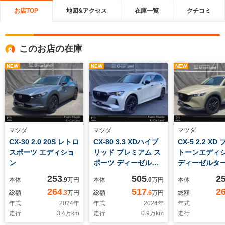
お店TOP
地図&アクセス
在庫一覧
クチコミ
このお店の在庫
NEW
NEW
NEW
マツダ
マツダ
マツダ
CX-30 2.0 20S レトロ
CX-80 3.3 XDハイブ
CX-5 2.2 X
スポーツ エディショ
リッド プレミアム ス
トーンエディ
ン
ポーツ ディーゼルタ
ディーゼルタ
ーボ 4WD 12.3インチ
253
505
2
本体
.9
万円
本体
.0
万円
本体
マツダコネクト
264
517
2
総額
.3
万円
総額
.6
万円
総額
360°シースル
年式
2024
年
年式
2024
年
年式
走行
3.4
万km
走行
0.9
万km
走行