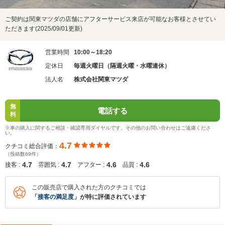
ご契約は関東マツダの店舗にアフターサービス来店が可能なお客様とさせてい
ただきます(2025/09/01更新)
営業時間
10:00～18:20
定休日
毎週火曜日（隔週火曜・水曜連休）
法人名
株式会社関東マツダ
無
電話する
料
※車の購入に関するご相談・確認専用ダイヤルです。その他のお問い合わせはご遠慮くださ
い。
4.7
クチコミ総合評価：
（投稿数69件）
4.7
4.7
4.6
4.6
接客 :
雰囲気 :
アフター :
品質 :
この販売店で購入された方のクチコミでは
「
接客の満足度
」が特に評価されています