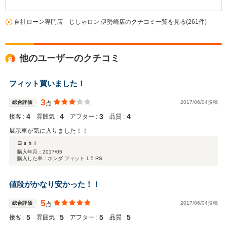
自社ローン専門店 じしゃロン 伊勢崎店のクチコミ一覧を見る(261件)
他のユーザーのクチコミ
フィット買いました！
3
総合評価
2017/06/04投稿
点
4
4
3
4
接客 :
雰囲気 :
アフター :
品質 :
展示車が気に入りました！！
ヨｓｈｉ
購入年月：
2017/05
購入した車：ホンダ フィット 1.5 RS
値段がかなり安かった！！
5
総合評価
2017/06/04投稿
点
5
5
5
5
接客 :
雰囲気 :
アフター :
品質 :