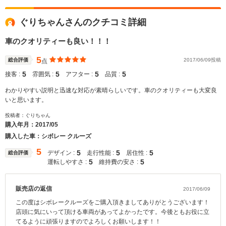
ぐりちゃんさんのクチコミ詳細
車のクオリティーも良い！！！
5
総合評価
2017/06/09投稿
点
5
5
5
5
接客 :
雰囲気 :
アフター :
品質 :
わかりやすい説明と迅速な対応が素晴らしいです。車のクオリティーも大変良
いと思います。
投稿者：ぐりちゃん
購入年月：
2017/05
購入した車：シボレー クルーズ
5
5
5
5
デザイン :
走行性能 :
居住性 :
総合評価
5
5
運転しやすさ :
維持費の安さ :
販売店の返信
2017/06/09
この度はシボレークルーズをご購入頂きましてありがとうございます！
店頭に気にいって頂ける車両があってよかったです。今後ともお役に立
てるように頑張りますのでよろしくお願いします！！