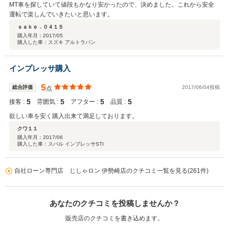
MT車を探していて値段もかなり安かったので、決めました。これから安全
運転で楽しんでいきたいと思います。
ｓａｋｅ．０４１５
購入年月：
2017/05
購入した車：スズキ アルトラパン
インプレッサ購入
5
総合評価
2017/06/04投稿
点
5
5
5
5
接客 :
雰囲気 :
アフター :
品質 :
欲しい車を安く購入出来て満足しております。
クワ１１
購入年月：
2017/06
購入した車：スバル インプレッサSTI
自社ローン専門店 じしゃロン 伊勢崎店のクチコミ一覧を見る(261件)
あなたのクチコミを投稿しませんか？
販売店のクチコミを書き込めます。