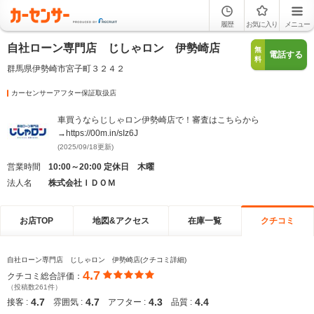
履歴
お気に入り
メニュー
自社ローン専門店 じしゃロン 伊勢崎店
無
電話する
料
群馬県伊勢崎市宮子町３２４２
カーセンサーアフター保証取扱店
車買うならじしゃロン伊勢崎店で！審査はこちらから
→https://00m.in/sIz6J
(2025/09/18更新)
営業時間
10:00～20:00 定休日 木曜
法人名
株式会社ＩＤＯＭ
お店TOP
地図&アクセス
在庫一覧
クチコミ
自社ローン専門店 じしゃロン 伊勢崎店(クチコミ詳細)
4.7
クチコミ総合評価：
（投稿数261件）
4.7
4.7
4.3
4.4
接客 :
雰囲気 :
アフター :
品質 :