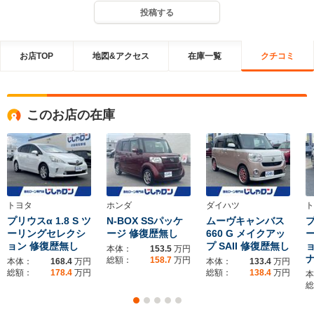
投稿する
お店TOP
地図&アクセス
在庫一覧
クチコミ
このお店の在庫
トヨタ
ホンダ
ダイハツ
ト
プリウスα 1.8 S ツ
N-BOX SSパッケ
ムーヴキャンバス
プ
ーリングセレクシ
ージ 修復歴無し
660 G メイクアッ
ョン 修復歴無し
プ SAII 修復歴無し
ョ
本体：
153.5
万円
総額：
158.7
万円
本体：
168.4
万円
本体：
133.4
万円
総額：
178.4
万円
総額：
138.4
万円
本
総