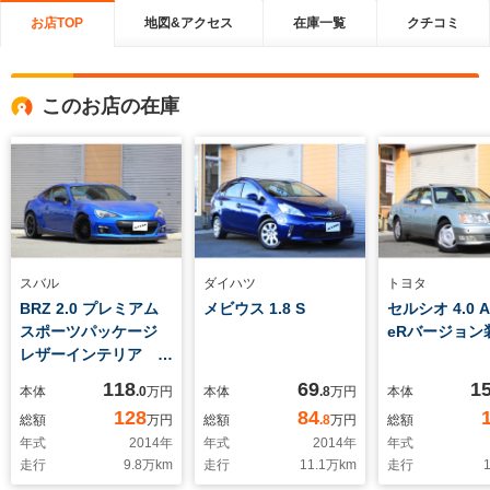
お店TOP
地図&アクセス
在庫一覧
クチコミ
このお店の在庫
スバル
ダイハツ
トヨタ
BRZ 2.0 プレミアム
メビウス 1.8 S
セルシオ 4.0 
スポーツパッケージ
eRバージョン
レザーインテリア ロ
ーダウン SDナビ
118
69
1
本体
.0
万円
本体
.8
万円
本体
ETC2.0
128
84
総額
万円
総額
.8
万円
総額
年式
2014
年
年式
2014
年
年式
走行
9.8
万km
走行
11.1
万km
走行
1