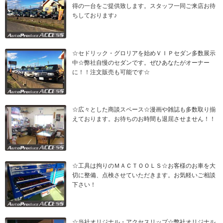
得の一台をご提供致します。スタッフ一同ご来店お待
ちしております♪
☆セドリック・グロリアを始めＶＩＰセダン多数展示
中☆弊社自慢のセダンです。ぜひあなたがオーナー
に！！注文販売も可能です☆
☆広々とした商談スペース☆漫画や雑誌も多数取り揃
えております。お待ちのお時間も退屈させません！！
☆工具は拘りのＭＡＣＴＯＯＬＳ☆お客様のお車を大
切に整備、点検させていただきます。お気軽いご相談
下さい！
☆当社オリジナル・アクセスリップ☆弊社オリジナル