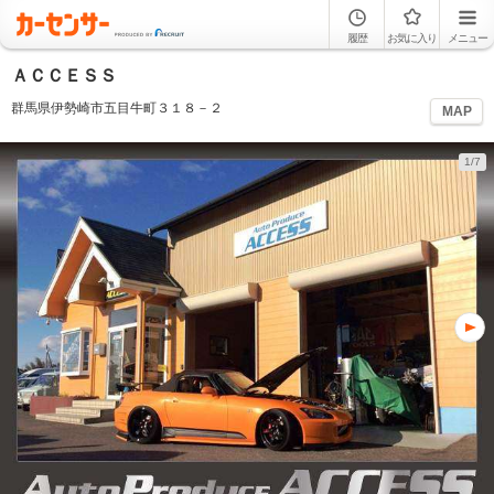
履歴
お気に入り
メニュー
ＡＣＣＥＳＳ
群馬県伊勢崎市五目牛町３１８－２
MAP
1/7