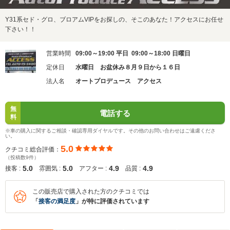
Y31系セド・グロ、ブロアムVIPをお探しの、そこのあなた！アクセスにお任せ
下さい！！
営業時間
09:00～19:00 平日 09:00～18:00 日曜日
定休日
水曜日 お盆休み８月９日から１６日
法人名
オートプロデュース アクセス
無
電話する
料
※車の購入に関するご相談・確認専用ダイヤルです。その他のお問い合わせはご遠慮くださ
い。
5.0
クチコミ総合評価：
（投稿数9件）
5.0
5.0
4.9
4.9
接客 :
雰囲気 :
アフター :
品質 :
この販売店で購入された方のクチコミでは
「
接客の満足度
」が特に評価されています