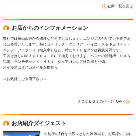
在庫一覧を見る
お店からのインフォメーション
弊社では車両販売から修理など何でも致します。エンジンの付いている物であ
れば修理いたします。特にセドリック・グロリア・ハイエースセキュリティ・
ベンツ・フェラーリ（輸入車）など、特にＶＩＰセダンは得意分野です。
工具は拘りのＭＡＣＴＯＯＬＳにて揃えております。ベンツの診断機 ＤＡＳ
完備、ランチテックＸ－４３１、ダイアガンなど診断機も完備。
オイル類はオメガオイルを推奨☆
♪♪お気軽にご来店下さい♪♪
ＡＣＣＥＳＳのページTOPへ
お店紹介ダイジェスト
☆納得の1台を☆広々とした展示場で、お客様のご納