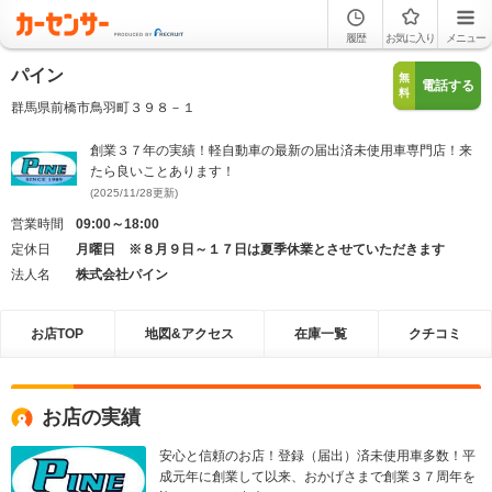
履歴
お気に入り
メニュー
パイン
無
電話する
料
群馬県前橋市鳥羽町３９８－１
創業３７年の実績！軽自動車の最新の届出済未使用車専門店！来
たら良いことあります！
(2025/11/28更新)
営業時間
09:00～18:00
定休日
月曜日 ※８月９日～１７日は夏季休業とさせていただきます
法人名
株式会社パイン
お店TOP
地図&アクセス
在庫一覧
クチコミ
お店の実績
安心と信頼のお店！登録（届出）済未使用車多数！平
成元年に創業して以来、おかげさまで創業３７周年を