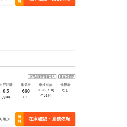
料
車両品質評価書付き
販売店保証
走行距離
排気量
車検有無
修復歴
2028(R10)
なし
0.5
660
年01月
万km
CC
無
在庫確認・見積依頼
り追加
料