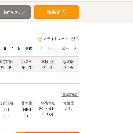
検索する
条件をクリア
スライドショーで見る
6
7
8
前へ
次へ
最後
走行距離
排気量
車検
修復歴
多
少
多
少
付
無
無
有
販売店保証
走行距離
排気量
車検有無
修復歴
2028(R10)
なし
10
660
年06月
km
CC