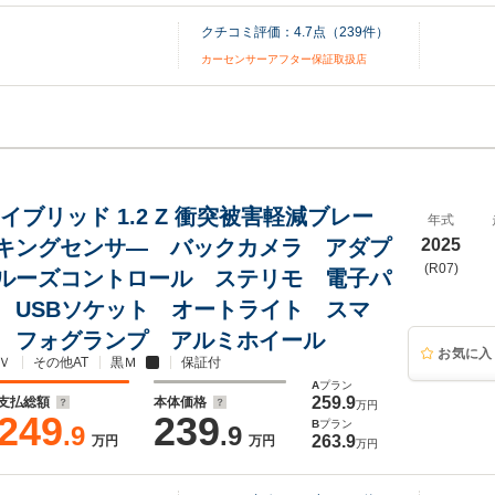
クチコミ評価：
4.7
点（
239
件）
カーセンサーアフター保証取扱店
イブリッド 1.2 Z 衝突被害軽減ブレー
年式
キングセンサ― バックカメラ アダプ
2025
(R07)
ルーズコントロール ステリモ 電子パ
 USBソケット オートライト スマ
 フォグランプ アルミホイール
お気に入
Ｖ
その他AT
黒Ｍ
保証付
A
プラン
259.9
支払総額
本体価格
万円
249
239
B
プラン
.9
.9
263.9
万円
万円
万円