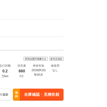
車両品質評価書付き
販売店保証
走行距離
排気量
車検有無
修復歴
2028(R10)
なし
0.2
660
年05月
万km
CC
無
在庫確認・見積依頼
り追加
料