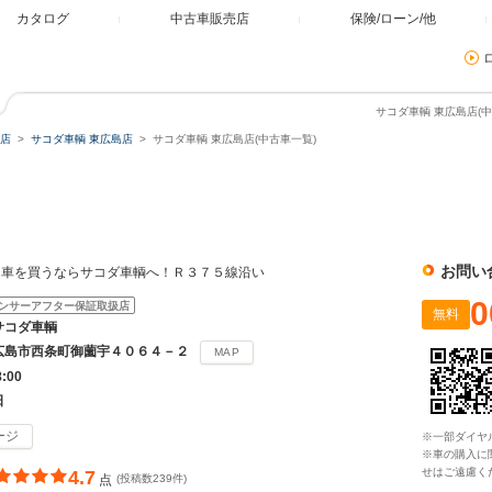
カタログ
中古車販売店
保険/ローン/他
サコダ車輌 東広島店(中
店
サコダ車輌 東広島店
サコダ車輌 東広島店(中古車一覧)
お問い
通車を買うならサコダ車輌へ！Ｒ３７５線沿い
0
ンサーアフター保証取扱店
無料
サコダ車輌
広島市西条町御薗宇４０６４－２
MAP
8:00
日
ージ
※一部ダイヤ
※車の購入に
せはご遠慮く
4.7
点
(投稿数239件)