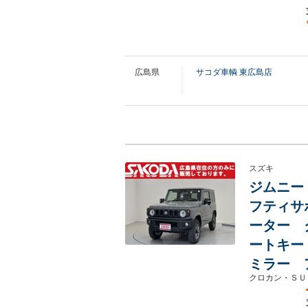
広島県
サコダ車輌 東広島店
スズキ
ジムニー 6
フティサ
ーター 
ートキー
ミラー 
クロカン・ＳＵ