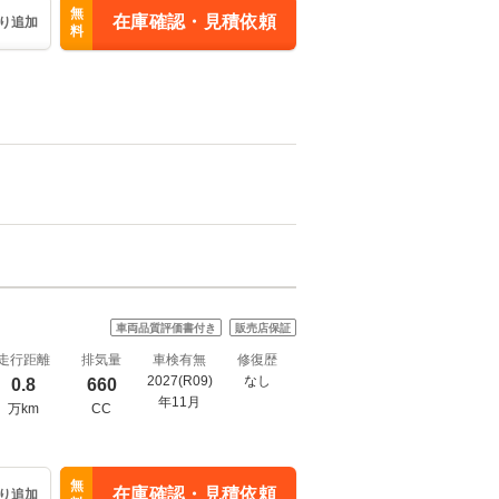
無
在庫確認・見積依頼
り追加
料
車両品質評価書付き
販売店保証
走行距離
排気量
車検有無
修復歴
2027(R09)
なし
0.8
660
年11月
万km
CC
無
在庫確認・見積依頼
り追加