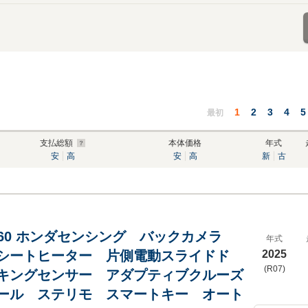
1
2
3
4
5
最初
支払総額
本体価格
年式
安
高
安
高
新
古
 660 ホンダセンシング バックカメラ
年式
シートヒーター 片側電動スライドド
2025
(R07)
キングセンサー アダプティブクルーズ
ール ステリモ スマートキー オート