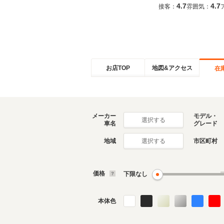
4.7
4.7
接客：
雰囲気：
お店TOP
地図&アクセス
在
メーカー
モデル・
選択する
車名
グレード
地域
市区町村
選択する
価格
下限なし
本体色