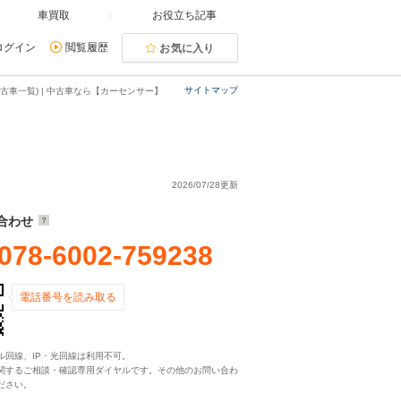
車買取
お役立ち記事
ログイン
閲覧履歴
お気に入り
サイトマップ
古車一覧) | 中古車なら【カーセンサー】
2026/07/28更新
合わせ
078-6002-759238
電話番号を読み取る
ル回線、IP・光回線は利用不可。
関するご相談・確認専用ダイヤルです。その他のお問い合わ
ださい。