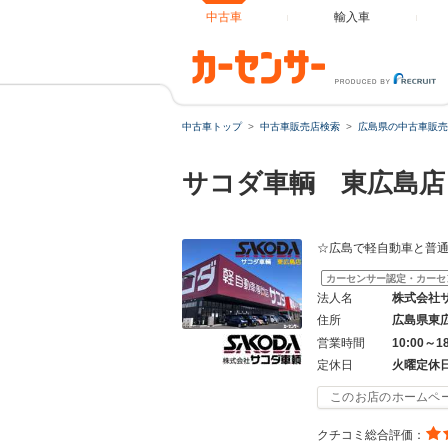
中古車
輸入車
中古車トップ
中古車販売店検索
広島県の中古車販売
サコダ車輌 東広島店
☆広島で軽自動車と普
カーセンサー認定・カーセ
法人名
株式会社
住所
広島県東
営業時間
10:00～1
定休日
火曜定休
このお店のホームペ
クチコミ総合評価：