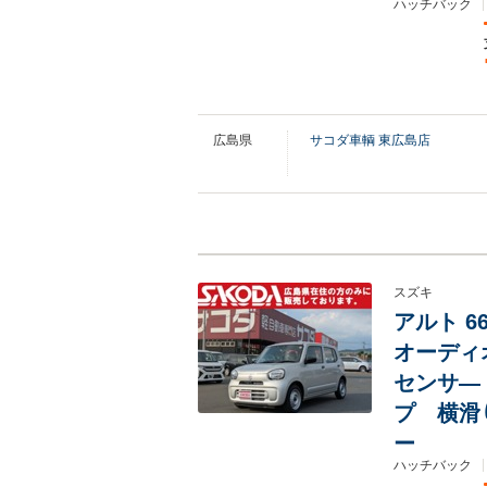
ハッチバック
広島県
サコダ車輌 東広島店
スズキ
アルト 6
オーディ
センサ―
プ 横滑
ー
ハッチバック