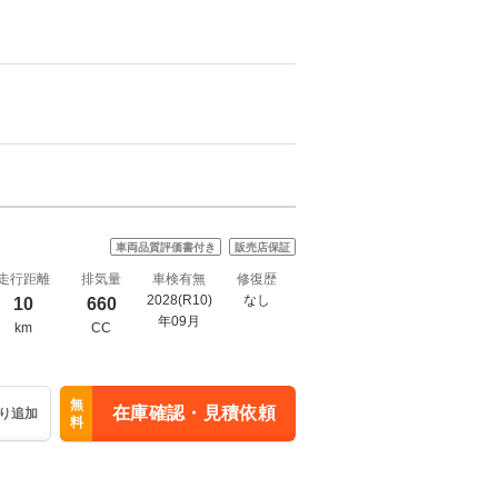
車両品質評価書付き
販売店保証
走行距離
排気量
車検有無
修復歴
2028(R10)
なし
10
660
年09月
km
CC
無
在庫確認・見積依頼
り追加
料