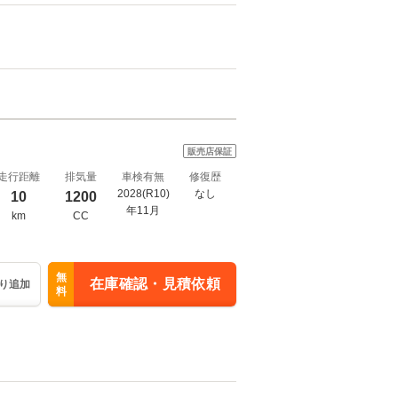
販売店保証
走行距離
排気量
車検有無
修復歴
2028(R10)
なし
10
1200
年11月
km
CC
無
在庫確認・見積依頼
り追加
料