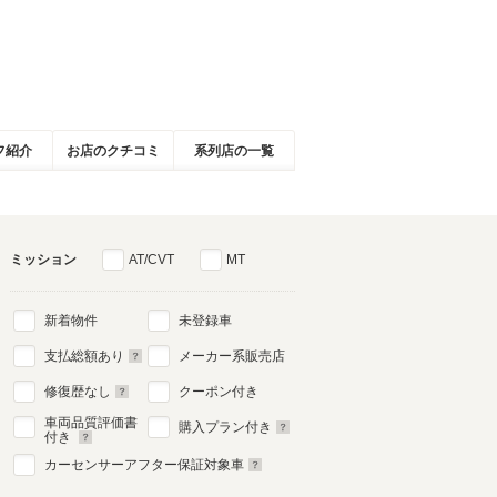
フ紹介
お店のクチコミ
系列店の一覧
ミッション
AT/CVT
MT
新着物件
未登録車
支払総額あり
メーカー系販売店
修復歴なし
クーポン付き
車両品質評価書
購入プラン付き
付き
カーセンサーアフター保証対象車