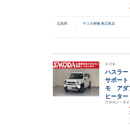
広島県
サコダ車輌 東広島店
スズキ
ハスラー 
サポート
モ アダ
ヒーター
クロカン・ＳＵ