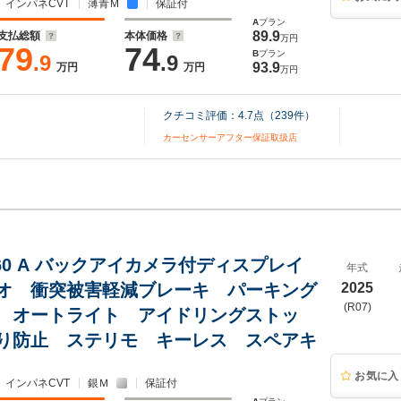
インパネCVT
薄青Ｍ
保証付
A
プラン
89.9
支払総額
本体価格
万円
79
74
B
プラン
.9
.9
93.9
万円
万円
万円
クチコミ評価：
4.7
点（
239
件）
カーセンサーアフター保証取扱店
60 A バックアイカメラ付ディスプレイ
年式
オ 衝突被害軽減ブレーキ パーキング
2025
(R07)
 オートライト アイドリングストッ
り防止 ステリモ キーレス スペアキ
お気に入
インパネCVT
銀Ｍ
保証付