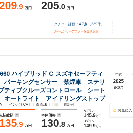
209
205
.9
.0
万円
万円
クチコミ評価：
4.7
点（
239
件）
カーセンサーアフター保証取扱店
660 ハイブリッド G スズキセーフティ
年式
 パーキングセンサー 禁煙車 ステリ
2025
(R07)
プティブクルーズコントロール シート
 オートライト アイドリングストップ
Ｖ
インパネCVT
白真珠
保証付
お気に入
A
プラン
145.9
支払総額
本体価格
万円
135
130
B
プラン
.9
.8
149.9
万円
万円
万円