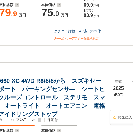
A
プラン
89.9
支払総額
本体価格
万円
79
75
B
プラン
.9
.0
93.9
万円
万円
万円
クチコミ評価：
4.7
点（
239
件）
カーセンサーアフター保証取扱店
60 XC 4WD R8/8/8から スズキセー
年式
ポート パーキングセンサ― シートヒ
2025
(R07)
クルーズコントロール ステリモ スマ
 オートライト オートエアコン 電格
アイドリングストップ
お気に入
Ｖ
フロア4AT
灰
保証付
支払総額
本体価格