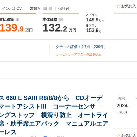
お気に入
インパネCVT
灰銀Ｍ
保証付
A
プラン
149.9
支払総額
本体価格
万円
139
132
B
プラン
.9
.2
153.9
万円
万円
万円
クチコミ評価：
4.7
点（
239
件）
カーセンサーアフター保証取扱店
660 L SAIII R8/8/8から CDオーデ
年式
マートアシストIII コーナーセンサ―
2024
(R06)
ングストップ 横滑り防止 オートライ
席・助手席エアバック マニュアルエア
ーレス
お気に入