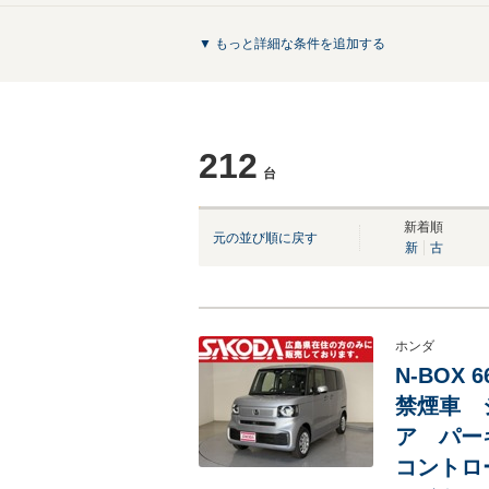
▼ もっと詳細な条件を追加する
212
台
NEW
NEW
新着順
元の並び順に戻す
新
古
ホンダ
N-BOX
禁煙車 
ア パー
コントロ