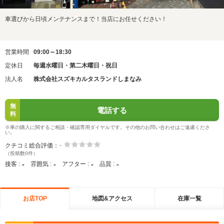
車選びから日頃メンテナンスまで！当店にお任せください！
営業時間
09:00～18:30
定休日
毎週水曜日・第二木曜日・祝日
法人名
株式会社スズキカルタスランドしまなみ
無
電話する
料
※車の購入に関するご相談・確認専用ダイヤルです。その他のお問い合わせはご遠慮くださ
い。
-
クチコミ総合評価：
（投稿数0件）
-
-
-
-
接客 :
雰囲気 :
アフター :
品質 :
お店TOP
地図&アクセス
在庫一覧