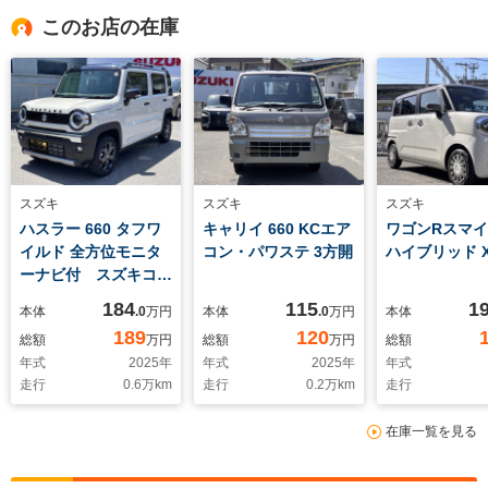
このお店の在庫
スズキ
スズキ
スズキ
ハスラー 660 タフワ
キャリイ 660 KCエア
ワゴンRスマイル
イルド 全方位モニタ
コン・パワステ 3方開
ハイブリッド 
ーナビ付 スズキコネ
クト対応
184
115
1
本体
.0
万円
本体
.0
万円
本体
189
120
総額
万円
総額
万円
総額
年式
2025
年
年式
2025
年
年式
走行
0.6
万km
走行
0.2
万km
走行
在庫一覧を見る