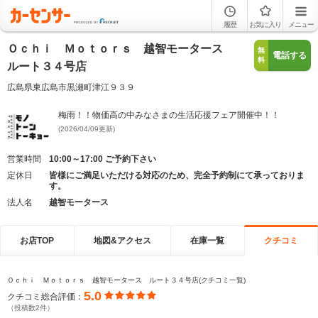
履歴
お気に入り
メニュー
Ｏｃｈｉ Ｍｏｔｏｒｓ 越智モータース
無
電話する
料
ルート３４号店
広島県東広島市黒瀬町津江９３９
梅雨！！物価高の中みなさまの生活応援フェア開催中！！
(2026/04/09更新)
営業時間
10:00～17:00 ご予約下さい
定休日
皆様にご満足いただける対応のため、完全予約制にて承っておりま
す。
法人名
越智モータース
お店TOP
地図&アクセス
在庫一覧
クチコミ
Ｏｃｈｉ Ｍｏｔｏｒｓ 越智モータース ルート３４号店(クチコミ一覧)
5.0
クチコミ総合評価：
（投稿数2件）