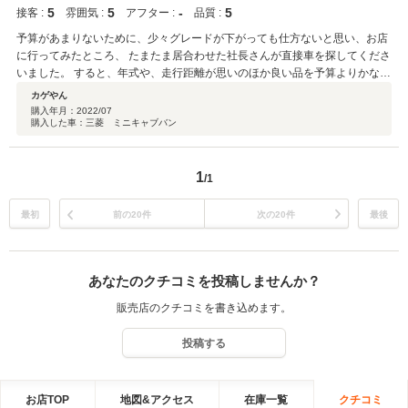
5
5
‐
5
接客 :
雰囲気 :
アフター :
品質 :
予算があまりないために、少々グレードが下がっても仕方ないと思い、お店
に行ってみたところ、 たまたま居合わせた社長さんが直接車を探してくださ
いました。 すると、年式や、走行距離が思いのほか良い品を予算よりかなり
安く売っていただけることになり。とんとん拍子に決まり、初来店から2週
カゲやん
間以内に納車という素晴らしい早さで買わせていただけました。 車体のメン
購入年月：
2022/07
購入した車：三菱 ミニキャブバン
テナンスもばっちりやっていただけており、車検済の状態で受け取ることが
できました。 また引き渡しの際には行っていただいたメンテナンスや、パー
ツの状況など事細かに説明をしていただき、とても安心感がありました。 何
1
よりも社長が元気ハツラツで気さくな方だったので、とても気持ちよく商談
/1
もできました。 これからアフターケアや車検なども同じお店でお願いしよう
と思っています。 車とは直接関係ないですが、併設されている喫茶店のパン
最初
前の20件
次の20件
最後
やコーヒーもおいしかったですよ。
あなたのクチコミを投稿しませんか？
販売店のクチコミを書き込めます。
投稿する
お店TOP
地図&アクセス
在庫一覧
クチコミ