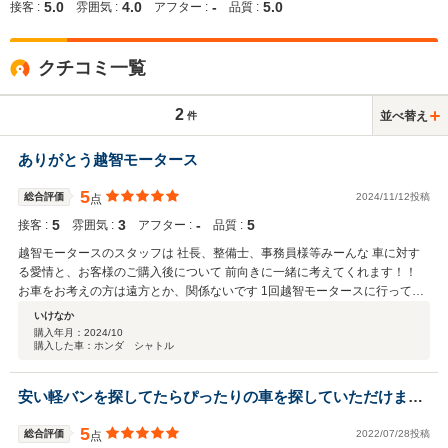
5.0
4.0
-
5.0
接客 :
雰囲気 :
アフター :
品質 :
クチコミ一覧
2
並べ替え
件
ありがとう越智モータース
5
総合評価
2024/11/12投稿
点
5
3
‐
5
接客 :
雰囲気 :
アフター :
品質 :
越智モータースのスタッフは 社長、整備士、事務員様等みーんな 車に対す
る愛情と、お客様のご購入後について 前向きに一緒に考えてくれます！！
お車をお考えの方は遠方とか、関係ないです 1回越智モータースに行って下
さい
いけなか
購入年月：
2024/10
購入した車：ホンダ シャトル
安い軽バンを探してたらぴったりの車を探していただけまし
た。
5
総合評価
2022/07/28投稿
点