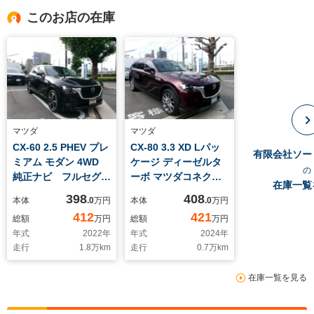
このお店の在庫
マツダ
マツダ
CX-60 2.5 PHEV プレ
CX-80 3.3 XD Lパッ
有限会社ソー
ミアム モダン 4WD
ケージ ディーゼルタ
の
純正ナビ フルセグ
ーボ マツダコネクト
在庫一覧
TV BOSEシステ
ナビ フルセグTV
398
408
本体
.0
万円
本体
.0
万円
ム 全方位カメラ 電
パノラマサンルーフ
412
421
総額
万円
総額
万円
動リアゲート アダプ
(チルドアップ付)ボー
年式
2022
年
年式
2024
年
ティブクルーズコント
ズサウンドシステム
走行
1.8
万km
走行
0.7
万km
ロール シートヒータ
ー 皮シート(白) シ
在庫一覧を見る
ートヒーター スライ
デイングルーフ