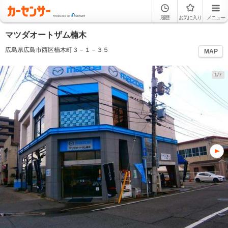
履歴
お気に入り
メニュー
マツダオートザム楠木
広島県広島市西区楠木町３－１－３５
MAP
1/7