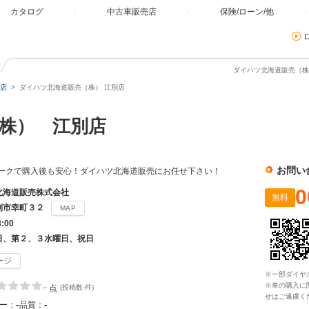
カタログ
中古車販売店
保険/ローン/他
ダイハツ北海道販売（株）
店
ダイハツ北海道販売（株） 江別店
株） 江別店
お問い
ークで購入後も安心！ダイハツ北海道販売にお任せ下さい！
0
北海道販売株式会社
無料
別市幸町３２
MAP
8:00
日、第２、３水曜日、祝日
ージ
※一部ダイヤ
-
※車の購入に
点
(投稿数-件)
せはご遠慮く
-
-
ー：
品質：