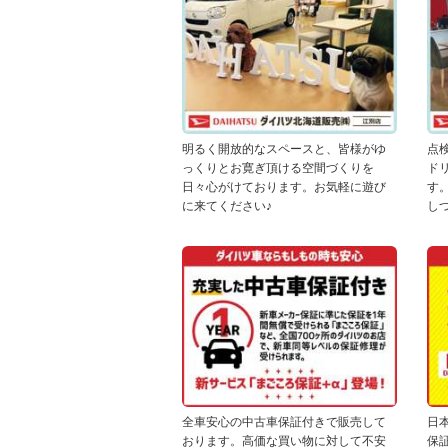
明るく開放的なスペースと、皆様がゆ
点
っくりとお寛ぎ頂ける空間づくりを
ド
日々心がけております。お気軽に遊び
す
に来てください♪
し
全車安心の中古車保証付きで販売して
日
おります。高価な買い物に対して不安
保