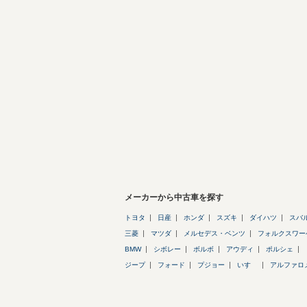
メーカーから中古車を探す
トヨタ
日産
ホンダ
スズキ
ダイハツ
スバ
三菱
マツダ
メルセデス・ベンツ
フォルクスワー
BMW
シボレー
ボルボ
アウディ
ポルシェ
ジープ
フォード
プジョー
いすゞ
アルファロ