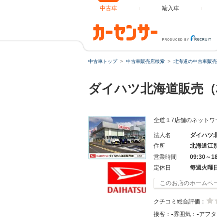
中古車
輸入車
中古車トップ
中古車販売店検索
北海道の中古車販売
ダイハツ北海道販売（
全道１7店舗のネットワ
法人名
ダイハツ
住所
北海道江
営業時間
09:30～1
定休日
毎週火曜
このお店のホームペ
クチコミ総合評価：
-
-
接客：
雰囲気：
アフタ