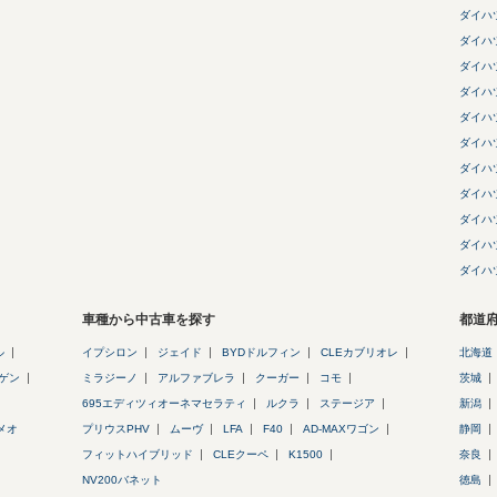
ダイハ
ダイハ
ダイハ
ダイハ
ダイハ
ダイハ
ダイハ
ダイハ
ダイハ
ダイハ
ダイハ
車種から中古車を探す
都道
ル
イプシロン
ジェイド
BYDドルフィン
CLEカブリオレ
北海道
ゲン
ミラジーノ
アルファブレラ
クーガー
コモ
茨城
695エディツィオーネマセラティ
ルクラ
ステージア
新潟
メオ
プリウスPHV
ムーヴ
LFA
F40
AD-MAXワゴン
静岡
フィットハイブリッド
CLEクーペ
K1500
奈良
NV200バネット
徳島