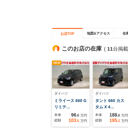
地図&アクセス
在
お店TOP
このお店の在庫
(
11
台掲載
NEW
ダイハツ
ダイハツ
ミライース 660 G
タント 660 カス
リミテ…
タム X 4…
96
188
本体
本体
.0
万円
.0
万円
103
195
総額
総額
.5
万円
.2
万円