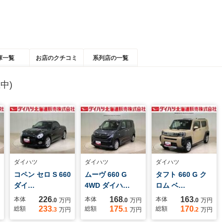
庫一覧
お店のクチコミ
系列店の一覧
中)
ダイハツ
ダイハツ
ダイハツ
コペン セロ S 660
ムーヴ 660 G
タフト 660 G ク
ダイ…
4WD ダイハ…
ロム ベ…
226
168
163
本体
本体
本体
.0
万円
.0
万円
.0
万円
233
175
170
総額
総額
総額
.3
万円
.1
万円
.2
万円