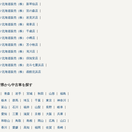
ツ北海道販売（株） 新琴似店
ツ北海道販売（株） 宮の森店
ツ北海道販売（株） 岩見沢店
ツ北海道販売（株） 発寒店
ツ北海道販売（株） 千歳店
ツ北海道販売（株） 小樽店
ツ北海道販売（株） 苫小牧店
ツ北海道販売（株） 滝川店
ツ北海道販売（株） 倶知安店
ツ北海道販売（株） 北斗七重浜店
ツ北海道販売（株） 函館北浜店
府県から中古車を探す
青森
岩手
宮城
秋田
山形
福島
栃木
群馬
埼玉
千葉
東京
神奈川
富山
石川
福井
山梨
長野
岐阜
愛知
三重
滋賀
京都
大阪
兵庫
和歌山
鳥取
島根
岡山
広島
山口
香川
愛媛
高知
福岡
佐賀
長崎