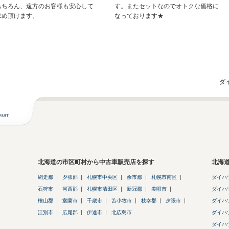
もちろん、遠方のお客様も安心して
す。またセットなのでオトクな価格に
求め頂けます。
なっております★
ダ
北海道の市区町村から中古車販売店を探す
北海
網走郡
夕張郡
札幌市中央区
余市郡
札幌市南区
ダイハ
石狩市
河西郡
札幌市清田区
新冠郡
美唄市
ダイハ
檜山郡
室蘭市
千歳市
苫小牧市
枝幸郡
夕張市
ダイハ
江別市
広尾郡
伊達市
北広島市
ダイハ
ダイハ