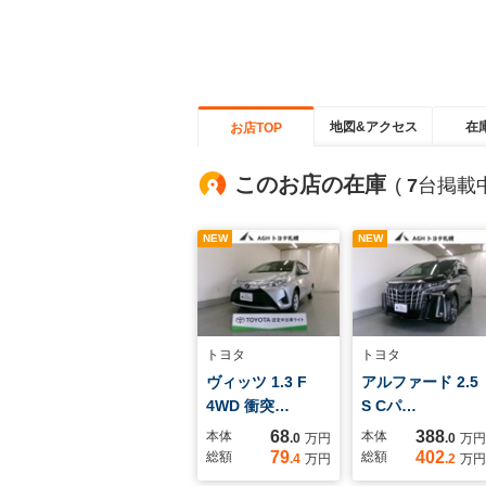
地図&アクセス
在
お店TOP
このお店の在庫
(
7
台掲載中
NEW
NEW
トヨタ
トヨタ
ヴィッツ 1.3 F
アルファード 2.5
4WD 衝突…
S Cパ…
68
388
本体
本体
.0
万円
.0
万円
79
402
総額
総額
.4
万円
.2
万円