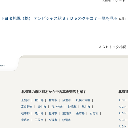
投稿者：
ゲスト
Ｈトヨタ札幌（株） アンビシャス駅ＳｉＤｅのクチコミ一覧を見る
(1件)
ＡＧＨトヨタ札幌（
北海道の市区町村から中古車販売店を探す
北海
士別市
虻田郡
名寄市
伊達市
札幌市南区
ＡＧＨ
富良野市
砂川市
苫小牧市
沙流郡
旭川市
ＡＧＨ
枝幸郡
亀田郡
北見市
空知郡
余市郡
石狩郡
ＡＧＨ
帯広市
三笠市
夕張市
紋別市
ＡＧＨ
ＡＧＨ