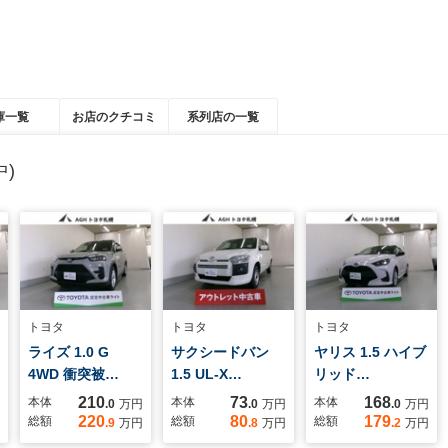
庫一覧
お店のクチコミ
系列店の一覧
)
トヨタ
トヨタ
トヨタ
ライズ 1.0 G
サクシードバン
ヤリス 1.5 ハイブ
4WD 衝突被…
1.5 UL-X…
リッド…
210
73
168
本体
本体
本体
.0
万円
.0
万円
.0
万円
220
80
179
総額
総額
総額
.9
万円
.8
万円
.2
万円