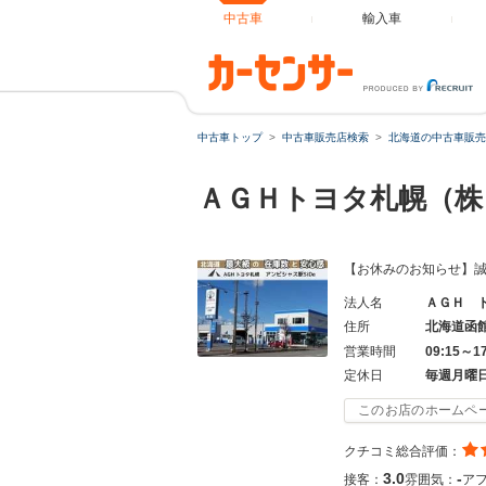
中古車
輸入車
中古車トップ
中古車販売店検索
北海道の中古車販売
ＡＧＨトヨタ札幌（株
【お休みのお知らせ】誠
法人名
ＡＧＨ 
住所
北海道函
営業時間
09:15～1
定休日
毎週月曜
このお店のホームペ
クチコミ総合評価：
3.0
-
接客：
雰囲気：
ア