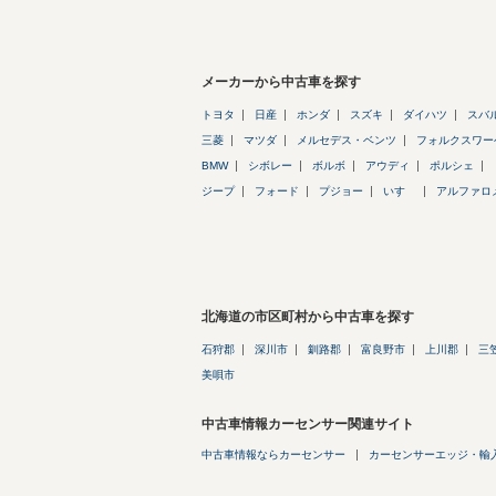
メーカーから中古車を探す
トヨタ
日産
ホンダ
スズキ
ダイハツ
スバ
三菱
マツダ
メルセデス・ベンツ
フォルクスワー
BMW
シボレー
ボルボ
アウディ
ポルシェ
ジープ
フォード
プジョー
いすゞ
アルファロ
北海道の市区町村から中古車を探す
石狩郡
深川市
釧路郡
富良野市
上川郡
三
美唄市
中古車情報カーセンサー関連サイト
中古車情報ならカーセンサー
カーセンサーエッジ・輸