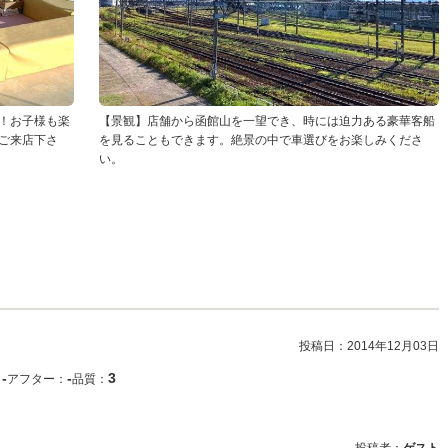
！お子様も楽
【景観】店舗から函館山を一望でき、時には迫力ある豪華客船
ご来店下さ
を見ることもできます。絶景の中で車選びをお楽しみくださ
い。
投稿日：
2014年12月03日
‐
‐
3
：
アフター：
品質：