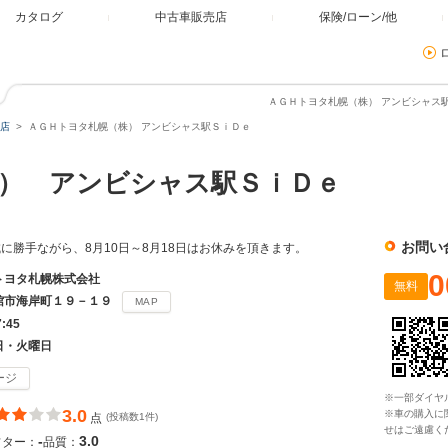
カタログ
中古車販売店
保険/ローン/他
ＡＧＨトヨタ札幌（株） アンビシャス駅
店
ＡＧＨトヨタ札幌（株） アンビシャス駅ＳｉＤｅ
） アンビシャス駅ＳｉＤｅ
お問い
に勝手ながら、8月10日～8月18日はお休みを頂きます。
0
トヨタ札幌株式会社
無料
館市海岸町１９－１９
MAP
7:45
日・火曜日
ージ
※一部ダイヤ
3.0
※車の購入に
点
(投稿数1件)
せはご遠慮く
-
3.0
フター：
品質：