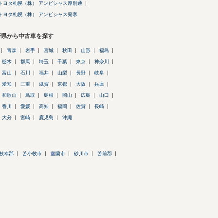
トヨタ札幌（株） アンビシャス厚別通
トヨタ札幌（株） アンビシャス発寒
府県から中古車を探す
青森
岩手
宮城
秋田
山形
福島
栃木
群馬
埼玉
千葉
東京
神奈川
富山
石川
福井
山梨
長野
岐阜
愛知
三重
滋賀
京都
大阪
兵庫
和歌山
鳥取
島根
岡山
広島
山口
香川
愛媛
高知
福岡
佐賀
長崎
大分
宮崎
鹿児島
沖縄
枝幸郡
苫小牧市
室蘭市
砂川市
苫前郡