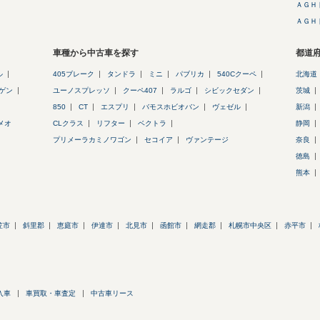
ＡＧＨ
ＡＧＨ
車種から中古車を探す
都道
ル
405ブレーク
タンドラ
ミニ
パブリカ
540Cクーペ
北海道
ゲン
ユーノスプレッソ
クーペ407
ラルゴ
シビックセダン
茨城
850
CT
エスプリ
バモスホビオバン
ヴェゼル
新潟
メオ
CLクラス
リフター
ベクトラ
静岡
プリメーラカミノワゴン
セコイア
ヴァンテージ
奈良
徳島
熊本
笠市
斜里郡
恵庭市
伊達市
北見市
函館市
網走郡
札幌市中央区
赤平市
入車
車買取・車査定
中古車リース