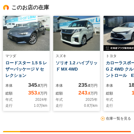
このお店の在庫
マツダ
スズキ
トヨタ
ロードスター 1.5 S レ
ソリオ 1.2 ハイブリッ
カローラスポーツ
ザーパッケージ V セ
ド MX 4WD
G Z 4WD ク
レクション
ントロール E
テアリングヒ
345
235
1
本体
.0
万円
本体
.0
万円
本体
353
243
総額
.8
万円
総額
.8
万円
総額
年式
2024
年
年式
2025
年
年式
走行
1.0
万km
走行
0.8
万km
走行
在庫一覧を見る