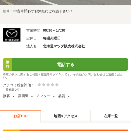
新車・中古車問わずお気軽にご相談下さい！
営業時間
09:30～17:30
定休日
毎週火曜日
法人名
北海道マツダ販売株式会社
無
電話する
料
※車の購入に関するご相談・確認専用ダイヤルです。その他のお問い合わせはご遠慮くださ
い。
-
クチコミ総合評価：
（投稿数0件）
-
-
-
-
接客 :
雰囲気 :
アフター :
品質 :
お店TOP
地図&アクセス
在庫一覧