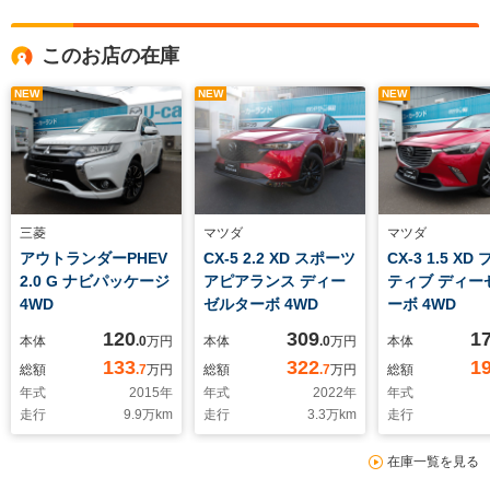
このお店の在庫
NEW
NEW
NEW
三菱
マツダ
マツダ
アウトランダーPHEV
CX-5 2.2 XD スポーツ
CX-3 1.5 X
2.0 G ナビパッケージ
アピアランス ディー
ティブ ディー
4WD
ゼルターボ 4WD
ーボ 4WD
120
309
1
本体
.0
万円
本体
.0
万円
本体
133
322
1
総額
.7
万円
総額
.7
万円
総額
年式
2015
年
年式
2022
年
年式
走行
9.9
万km
走行
3.3
万km
走行
在庫一覧を見る