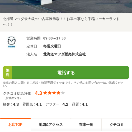
北海道マツダ最大級の中古車展示場！！お車の事なら手稲ユーカーランド
へ！！
営業時間
09:00～17:30
定休日
毎週火曜日
法人名
北海道マツダ販売株式会社
無
電話する
料
※車の購入に関するご相談・確認専用ダイヤルです。その他のお問い合わせはご遠慮くださ
い。
4.3
クチコミ総合評価：
（投稿数7件）
4.3
4.1
4.2
4.1
接客 :
雰囲気 :
アフター :
品質 :
お店TOP
地図&アクセス
在庫一覧
クチコミ