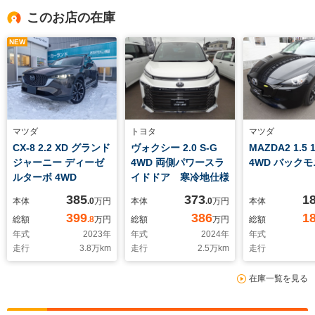
このお店の在庫
NEW
マツダ
トヨタ
マツダ
CX-8 2.2 XD グランド
ヴォクシー 2.0 S-G
MAZDA2 1.5 
ジャーニー ディーゼ
4WD 両側パワースラ
4WD バック
ルターボ 4WD
イドドア 寒冷地仕様
385
373
1
本体
.0
万円
本体
.0
万円
本体
399
386
1
総額
.8
万円
総額
万円
総額
年式
2023
年
年式
2024
年
年式
走行
3.8
万km
走行
2.5
万km
走行
在庫一覧を見る