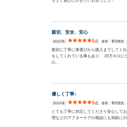
ちょく遊びに行きたいお店でした！
親切、安全、安心
5
点
5
接客：
雰囲気
総合評価
親切に丁寧に車選びから購入までしてくれ
をしてくれている事もあり、 20万キロ
心…
優しく丁寧♪
5
点
5
接客：
雰囲気
総合評価
とても丁寧に対応してくださり安心してお
理などのアフターケアの相談にも気軽にの