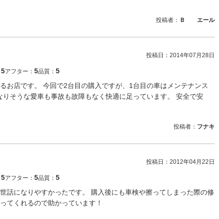
投稿者：
Ｂ エール
投稿日：
2014年07月28日
5
5
5
：
アフター：
品質：
るお店です。 今回で2台目の購入ですが、1台目の車はメンテナンス
になりそうな愛車も事故も故障もなく快適に足っています。 安全で安
投稿者：
フナキ
投稿日：
2012年04月22日
5
5
5
：
アフター：
品質：
世話になりやすかったです。 購入後にも車検や擦ってしまった際の修
ってくれるので助かっています！