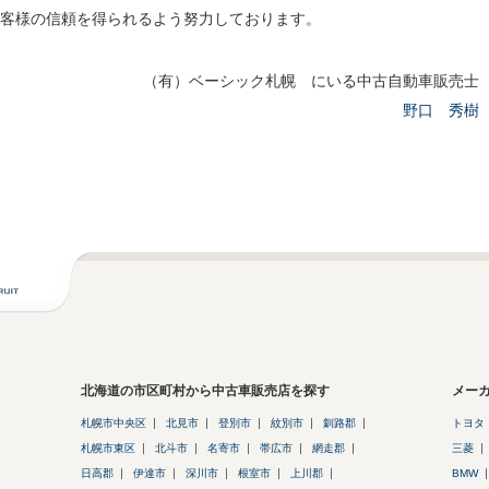
客様の信頼を得られるよう努力しております。
（有）ベーシック札幌 にいる中古自動車販売士
野口 秀樹
北海道の市区町村から中古車販売店を探す
メー
札幌市中央区
北見市
登別市
紋別市
釧路郡
トヨタ
札幌市東区
北斗市
名寄市
帯広市
網走郡
三菱
日高郡
伊達市
深川市
根室市
上川郡
BMW