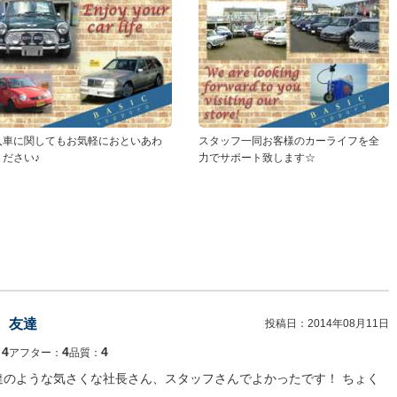
入車に関してもお気軽におといあわ
スタッフ一同お客様のカーライフを全
ください♪
力でサポート致します☆
 友達
投稿日：
2014年08月11日
4
4
4
：
アフター：
品質：
達のような気さくな社長さん、スタッフさんでよかったです！ ちょく