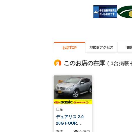
地図&アクセス
在
お店TOP
このお店の在庫
(
1
台掲載中
日産
デュアリス 2.0
20G FOUR…
88
本体