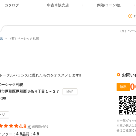
カタログ
中古車販売店
保険/ローン/他
（有）ベーシ
店
（有）ベーシック札幌
幌
お問い
!トータルバランスに優れたものをオススメします!!
0
ベーシック札幌
無料
幌市厚別区厚別西３条４丁目１－２７
MAP
9:00
ージ
※一部ダイヤ
4.8
※車の購入に
点
(投稿数4件)
せはご遠慮く
4.8
4.8
アフター：
品質：