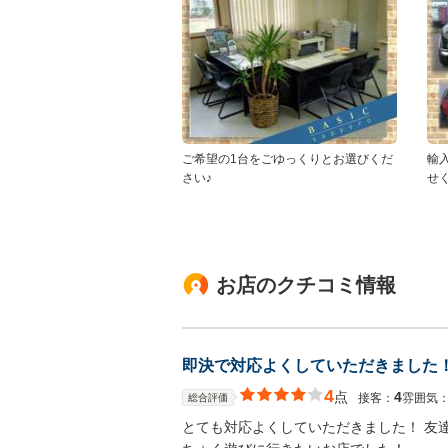
ご希望の1台をごゆっくりとお選びくだ
輸
さい♪
せ
お店のクチコミ情報
即決で対応よくしていただきました！
4
点
4
接客：
雰囲気
総合評価
とても対応よくしていただきました！ 友