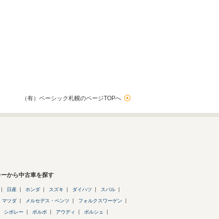
（有）ベーシック札幌のページTOPへ
カーから中古車を探す
日産
ホンダ
スズキ
ダイハツ
スバル
マツダ
メルセデス・ベンツ
フォルクスワーゲン
シボレー
ボルボ
アウディ
ポルシェ