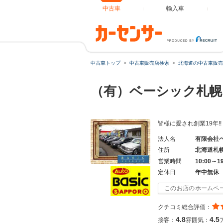
中古車
輸入車
中古車トップ
中古車販売店検索
北海道の中古車販売
（有）ベーシック札
皆様に愛され創業19年!
法人名
有限会社
住所
北海道札
営業時間
10:00～1
定休日
年中無休
このお店のホームペ
クチコミ総合評価：
4.8
4.5
接客：
雰囲気：