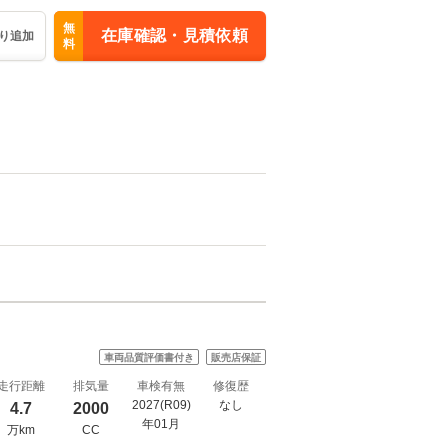
無
在庫確認・見積依頼
り追加
料
車両品質評価書付き
販売店保証
走行距離
排気量
車検有無
修復歴
2027(R09)
なし
4.7
2000
年01月
万km
CC