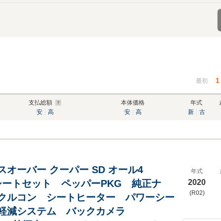
1
最初
支払総額
本体価格
年式
安
高
安
高
新
古
オーバー クーパー SD オール4
年式
革シートセット ペッパーPKG 純正ナ
2020
(R02)
クルコン シートヒーター パワーシー
軽減システム バックカメラ