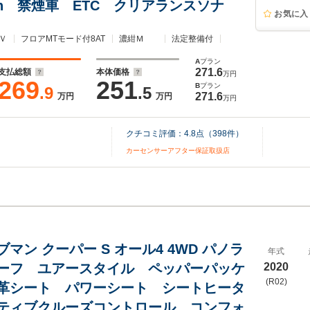
ooth 禁煙車 ETC クリアランスソナ
お気に入
Ｖ
フロアMTモード付8AT
濃紺Ｍ
法定整備付
A
プラン
271.6
支払総額
本体価格
万円
269
251
B
プラン
.9
.5
271.6
万円
万円
万円
クチコミ評価：
4.8
点（
398
件）
カーセンサーアフター保証取扱店
マン クーパー S オール4 4WD パノラ
年式
ーフ ユアースタイル ペッパーパッケ
2020
(R02)
革シート パワーシート シートヒータ
ティブクルーズコントロール コンフォ