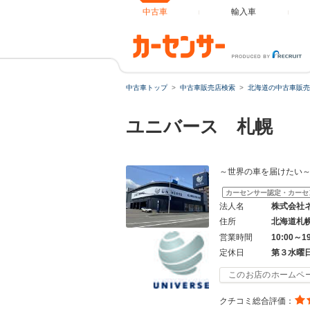
中古車
輸入車
中古車トップ
中古車販売店検索
北海道の中古車販売
ユニバース 札幌
～世界の車を届けたい
カーセンサー認定・カーセ
法人名
株式会社
住所
北海道札
営業時間
10:00～1
定休日
第３水曜
このお店のホームペ
クチコミ総合評価：