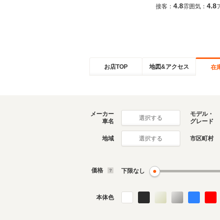
4.8
4.8
接客：
雰囲気：
お店TOP
地図&アクセス
在
メーカー
モデル・
選択する
車名
グレード
地域
市区町村
選択する
価格
下限なし
本体色