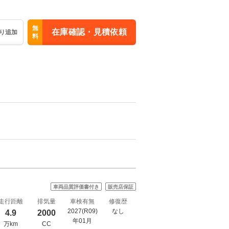
無
在庫確認・見積依頼
り追加
料
車両品質評価書付き
販売店保証
走行距離
排気量
車検有無
修復歴
2027(R09)
なし
4.9
2000
年01月
万km
CC