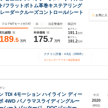
ト/フラットボトム革巻キステアリング
/レーダークルーズコントロール/シート
お気に入
フロアMTモード付7AT
白
法定整備付
保証付
A
プラン
191.1
支払総額
本体価格
万円
189
175
B
プラン
.5
.7
191.2
万円
万円
万円
クチコミ評価：
4.8
点（
398
件）
カーセンサーアフター保証取扱店
ゲン
 TDI 4モーション ハイライン ディー
年式
ボ 4WD パノラマスライディングルー
2020
(R02)
ーシートパッケージ DOCパッケー