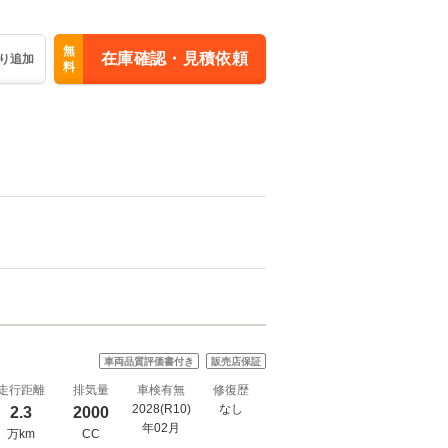
無
在庫確認・見積依頼
り追加
料
車両品質評価書付き
販売店保証
走行距離
排気量
車検有無
修復歴
2028(R10)
なし
2.3
2000
年02月
万km
CC