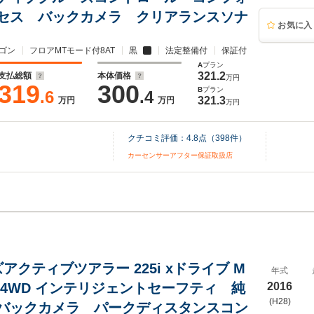
セス バックカメラ クリアランスソナ
お気に入
ゴン
フロアMTモード付8AT
黒
法定整備付
保証付
A
プラン
321.2
支払総額
本体価格
万円
319
300
B
プラン
.6
.4
321.3
万円
万円
万円
クチコミ評価：
4.8
点（
398
件）
カーセンサーアフター保証取扱店
アクティブツアラー 225i xドライブ M
年式
 4WD インテリジェントセーフティ 純
2016
(H28)
バックカメラ パークディスタンスコン