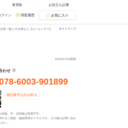
車買取
お役立ち記事
ログイン
閲覧履歴
お気に入り
サイトマップ
古車一覧) | 中古車なら【カーセンサー】
2026/07/04更新
合わせ
078-6003-901899
電話番号を読み取る
ル回線、IP・光回線は利用不可。
関するご相談・確認専用ダイヤルです。その他のお問い合わ
ださい。