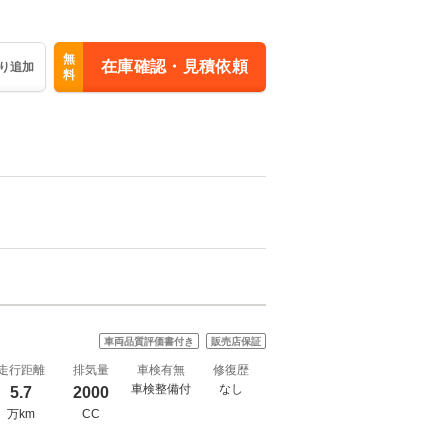
無
在庫確認・見積依頼
り追加
料
車両品質評価書付き
販売店保証
走行距離
排気量
車検有無
修復歴
車検整備付
なし
5.7
2000
万km
CC