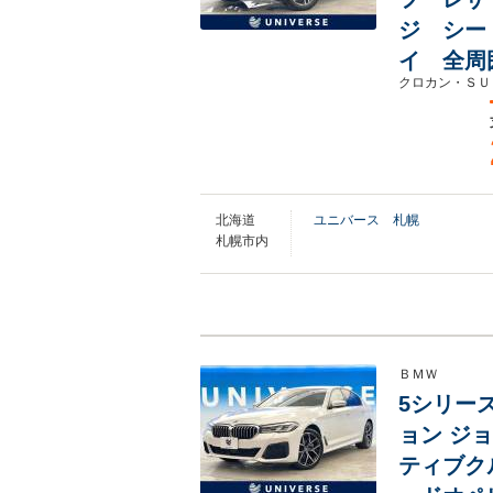
ジ シー
イ 全周
クロカン・ＳＵ
北海道
ユニバース 札幌
札幌市内
ＢＭＷ
5シリーズ
ョン ジョ
ティブク