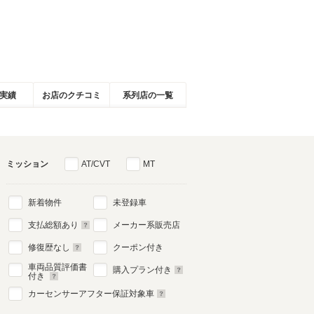
実績
お店のクチコミ
系列店の一覧
ミッション
AT/CVT
MT
新着物件
未登録車
支払総額あり
メーカー系販売店
修復歴なし
クーポン付き
車両品質評価書
購入プラン付き
付き
カーセンサーアフター保証対象車