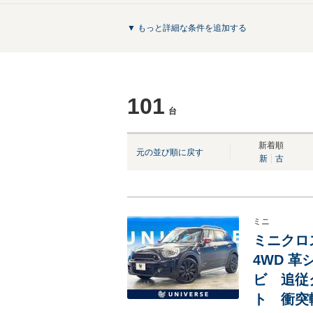
▼ もっと詳細な条件を追加する
101
台
NEW
NEW
NEW
新着順
元の並び順に戻す
新
古
ミニ
ミニクロス
4WD 
ビ 追従
ト 衝突