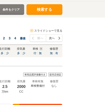
検索する
条件をクリア
スライドショーで見る
2
3
4
前へ
次へ
最後
走行距離
排気量
車検
修復歴
多
少
多
少
付
無
無
有
車両品質評価書付き
販売店保証
走行距離
排気量
車検有無
修復歴
車検整備付
なし
2.5
2000
万km
CC