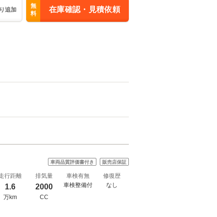
無
在庫確認・見積依頼
り追加
料
車両品質評価書付き
販売店保証
走行距離
排気量
車検有無
修復歴
車検整備付
なし
1.6
2000
万km
CC