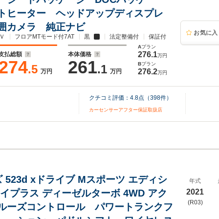
トヒーター ヘッドアップディスプレ
囲カメラ 純正ナビ
お気に入
Ｖ
フロアMTモード付7AT
黒
法定整備付
保証付
A
プラン
276.1
支払総額
本体価格
万円
274
261
B
プラン
.5
.1
276.2
万円
万円
万円
クチコミ評価：
4.8
点（
398
件）
カーセンサーアフター保証取扱店
 523d xドライブ Mスポーツ エディシ
年式
イプラス ディーゼルターボ 4WD アク
2021
(R03)
ルーズコントロール パワートランクフ