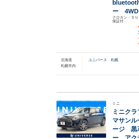
bluet
ー 4WD
クロカン・ＳＵ
保証付
北海道
ユニバース 札幌
札幌市内
ミニ
ミニクラブ
マサンル
ージ 黒
ー アク