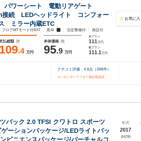
 パワーシート 電動リアゲート
ooth接続 LEDヘッドライト コンフォー
お気に入
ス ミラー内蔵ETC
フロアMTモード付8AT
黒Ｍ
法定整備付
保証付
A
プラン
111
支払総額
本体価格
万円
109
95
B
プラン
.4
.9
111.1
万円
万円
万円
クチコミ評価：
4.8
点（
398
件）
カーセンサーアフター保証取扱店
ツバック 2.0 TFSI クワトロ スポーツ
年式
ナビゲーションパッケージ/LEDライトパッ
2017
(H29)
コンビニエンスパッケージ/バーチャルコ