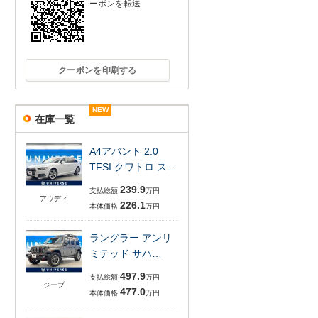
ーポンを転送
クーポンを印刷する
NEW
NEW
NEW
NEW
NEW
NEW
在庫一覧
A4アバント 2.0
TFSI クワトロ ス…
239.9
支払総額
万円
アウディ
226.1
本体価格
万円
ラングラー アンリ
ミテッド サハ…
497.9
支払総額
万円
ジープ
477.0
本体価格
万円