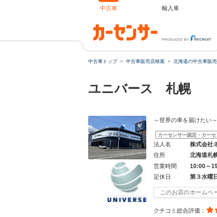
中古車
輸入車
中古車トップ
中古車販売店検索
北海道の中古車販売
ユニバース 札幌
～世界の車を届けたい
カーセンサー認定・カーセ
法人名
株式会社
住所
北海道札
営業時間
10:00～1
定休日
第３水曜
このお店のホームペ
クチコミ総合評価：