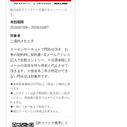
株式会社ネクステージ主催のキャンペーンで
す。
有効期限
2026/07/08～2026/10/07
対象者
ご成約された方
カーセンサーネットで問合せ頂き、お
車の契約時に契約書へEメールアドレス
記入で自動エントリー。※当選者様にE
メールの送信を持ち発表と代えさせて
頂きます。※仮名等ご本人特定ができ
ない問合せは対象外です。
◆車両本体価格10万円以上（税込）の物件に限
ります。
◆このチケットは必ず商談前に販売店にご提示
ください。商談後の提示ではサービスを受けら
れません。
◆一回につき一枚まで有効です。
◆他のクーポンとの併用は出来ません。
QRコードで携帯にク