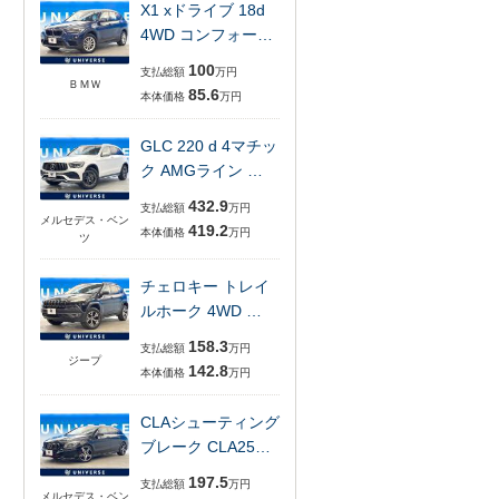
X1 xドライブ 18d
4WD コンフォー…
100
支払総額
万円
ＢＭＷ
85.6
本体価格
万円
GLC 220 d 4マチッ
ク AMGライン …
432.9
支払総額
万円
メルセデス・ベン
419.2
本体価格
万円
ツ
チェロキー トレイ
ルホーク 4WD …
158.3
支払総額
万円
ジープ
142.8
本体価格
万円
CLAシューティング
ブレーク CLA25…
197.5
支払総額
万円
メルセデス・ベン