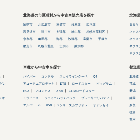
北海道の市区町村から中古車販売店を探す
北海
留萌市
北広島市
三笠市
枝幸郡
広尾郡
ＳＵＶ
岩見沢市
滝川市
夕張郡
檜山郡
札幌市厚別区
ネクス
余市郡
亀田郡
二海郡
沙流郡
室蘭市
千歳市
ネクス
網走市
札幌市北区
士別市
紋別郡
ネクス
ネクス
車種から中古車を探す
都道
ル
バイパー
コンドル
スカイラインクーペ
Q3
北海道
ゲン
アコードエアロデッキ
DTS
ロードスター
ビッグサム
茨城
RCZ
フロンクス
X-90
Z4 Mロードスター
新潟
メオ
ミライース
ジェミニハッチバック
プレーリーリバティ
静岡
エルバ
i8
850
2シリーズカブリオレ
オデッセイ
奈良
徳島
熊本