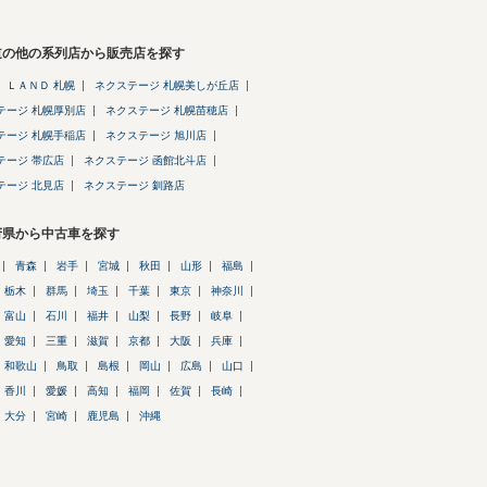
道の他の系列店から販売店を探す
 ＬＡＮＤ 札幌
ネクステージ 札幌美しが丘店
テージ 札幌厚別店
ネクステージ 札幌苗穂店
テージ 札幌手稲店
ネクステージ 旭川店
テージ 帯広店
ネクステージ 函館北斗店
テージ 北見店
ネクステージ 釧路店
府県から中古車を探す
青森
岩手
宮城
秋田
山形
福島
栃木
群馬
埼玉
千葉
東京
神奈川
富山
石川
福井
山梨
長野
岐阜
愛知
三重
滋賀
京都
大阪
兵庫
和歌山
鳥取
島根
岡山
広島
山口
香川
愛媛
高知
福岡
佐賀
長崎
大分
宮崎
鹿児島
沖縄