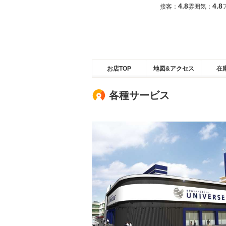
4.8
4.8
接客：
雰囲気：
お店TOP
地図&アクセス
在
各種サービス