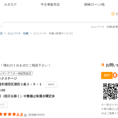
カタログ
中古車販売店
保険/ローン/他
ユニバース 札幌(各種
店
ユニバース 札幌
ユニバース 札幌 (各種サービス)
お問い
～！憧れの１台をぜひご相談下さい！
0
ンサーアフター保証取扱店
無料
ネクステージ
幌市清田区清田２条２－５－１
MAP
9:00
日（祝日を除く）※整備は毎週水曜定休
ージ
※一部ダイヤ
※車の購入に
せはご遠慮く
4.8
点
(投稿数398件)