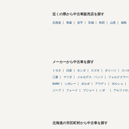
近くの県から中古車販売店を探す
北海道
青森
岩手
宮城
秋田
山形
福島
メーカーから中古車を探す
トヨタ
日産
ホンダ
スズキ
ダイハツ
スバ
三菱
マツダ
メルセデス・ベンツ
フォルクスワー
BMW
シボレー
ボルボ
アウディ
ポルシェ
ジープ
フォード
プジョー
いすゞ
アルファロ
北海道の市区町村から中古車を探す