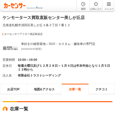
履歴
お気に入り
メニュー
ケンモータース買取直販センター美しが丘店
北海道札幌市清田区美しが丘３条３丁目７番１２
カーセンサーアフター保証取扱店
車好きの秘密基地～SUV・カスタム・趣味車の専門店
(2026/03/30更新)
営業時間
10:00～19:00
定休日
毎週火曜日及び１２月２８日～１月４日は年末年始となり１月５日
１３時から
法人名
有限会社トラストレーディング
お店TOP
地図&アクセス
在庫一覧
クチコミ
在庫一覧