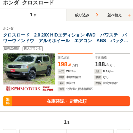
ホンダ クロスロード
1
絞り込み
並べ替え
台
ホンダ
クロスロード 2.0 20X HIDエディション 4WD パワステ パ
ワーウィンドウ アルミホイール エアコン ABS バックカ
メラ キーレスエントリー 3列シート 盗難防止装置 横滑り
販売店保証
購入プラン付
防止装置 ディスチャージドランプ 全塗装済
支払総額
本体価格
198.
188.
8
8
万円
万円
年式
2009
年
走行
8.4
万km
車検
車検整備付
修復
なし
保証
保証付
整備
法定整備付
住所
北海道札幌市清田区
無
在庫確認・見積依頼
料
1
/1