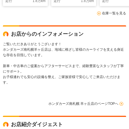
走行
1.8
万km
走行
1.8
万km
走行
ライドドア・前席シー
LEDヘッドラ
トヒーター・オートリ
在庫一覧を見る
トラミラー・コーディ
ネートスタイル
お店からのインフォメーション
ご覧いただきありがとうございます！
ホンダカーズ南札幌羊ヶ丘店は、地域に根ざし皆様のカーライフを支える身近
な存在を目指しています。
新車・中古車のご提案からアフターサービスまで、経験豊富なスタッフが丁寧
にサポート。
お子様連れでも安心の設備を整え、ご家族皆様で安心してご来店いただけま
す。
ホンダカーズ南札幌 羊ヶ丘店のページTOPへ
お店紹介ダイジェスト