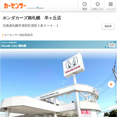
履歴
お気に入り
メニュー
ホンダカーズ南札幌 羊ヶ丘店
北海道札幌市清田区清田２条２ー４－１
MAP
カーセンサー認定取扱店
1/5