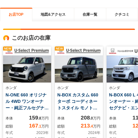
お店TOP
地図&アクセス
在庫一覧
クチコミ
このお店の在庫
NEW
NEW
ホンダ
ホンダ
ホンダ
N-ONE 660 オリジナ
N-BOX カスタム 660
N-BOX 660 L
ル 4WD ワンオーナ
ターボ コーディネー
ンオーナー・
ー・純正フルセグナ
トスタイル モノトー
セグナビ・エ
ビ・LEDヘッドライ
ン 4WD ワンオーナ
ターター・ET
159
208
1
本体
.8
万円
本体
.0
万円
本体
ト・社外ドラレコ・サ
ー・純正フルセグナ
電動スライド
167
213
1
総額
.1
万円
総額
.4
万円
総額
イドエアバック・前席
ビ・サイドエアバッ
席シートヒー
年式
2023
年
年式
2024
年
年式
シートヒーター
ク・ETC・両側電動ス
ートバックテ