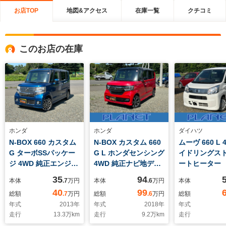
お店TOP
地図&アクセス
在庫一覧
クチコミ
このお店の在庫
ホンダ
ホンダ
ダイハツ
N-BOX 660 カスタム
N-BOX カスタム 660
ムーヴ 660 L 
G ターボSSパッケー
G L ホンダセンシング
イドリングス
ジ 4WD 純正エンジン
4WD 純正ナビ地デジ
ートヒーター
スターターBカメラク
BカメラE/Gスタータ
35
94
本体
.7
万円
本体
.6
万円
本体
ルーズコントロールス
ースマートキー2個レ
40
99
総額
.7
万円
総額
.6
万円
総額
マートキー2個ナビテ
ーダークルーズパワー
年式
2013
年
年式
2018
年
年式
レビ
スライドドアドラレコ
走行
13.3
万km
走行
9.2
万km
走行