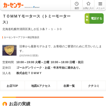
履歴
お気に入り
メニュー
ＴＯＭＭＹモータース（トミーモーター
無
電話する
料
ス）
北海道札幌市清田区美しが丘３条７－１－３０
カーセンサーアフター保証取扱店
旧車から最新モデルまで、お客様のご要望のために尽力いたしま
す。
(2025/06/22更新)
営業時間
10:00～19:00 火曜～土曜 10:00～18:00 日曜・祝日
定休日
ゴールデンウィーク・お盆・年末年始に連休あり。
法人名
株式会社ＴＯＭＭＹ
お店TOP
地図&アクセス
在庫一覧
クチコミ
お店の実績