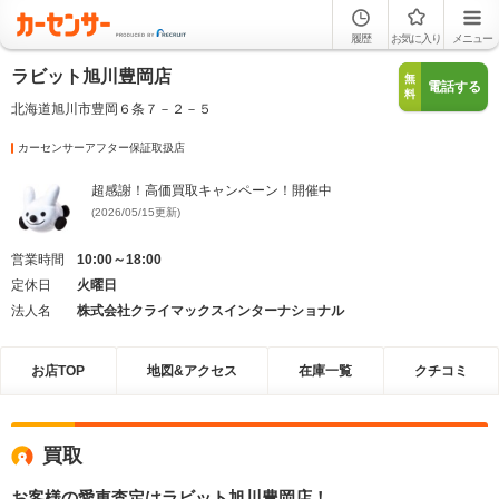
履歴
お気に入り
メニュー
ラビット旭川豊岡店
無
電話する
料
北海道旭川市豊岡６条７－２－５
カーセンサーアフター保証取扱店
超感謝！高価買取キャンペーン！開催中
(2026/05/15更新)
営業時間
10:00～18:00
定休日
火曜日
法人名
株式会社クライマックスインターナショナル
お店TOP
地図&アクセス
在庫一覧
クチコミ
買取
お客様の愛車査定はラビット旭川豊岡店！