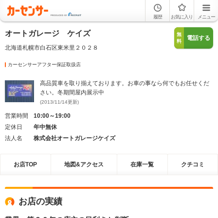
履歴
お気に入り
メニュー
オートガレージ ケイズ
無
電話する
料
北海道札幌市白石区東米里２０２８
カーセンサーアフター保証取扱店
高品質車を取り揃えております。お車の事なら何でもお任せくだ
さい。冬期間屋内展示中
(2013/11/14更新)
営業時間
10:00～19:00
定休日
年中無休
法人名
株式会社オートガレージケイズ
お店TOP
地図&アクセス
在庫一覧
クチコミ
お店の実績