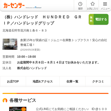
履歴
お気に入り
メニュー
（株）ハンドレッド ＨＵＮＤＲＥＤ ＧＲ
無
電話する
料
ＩＰ／ハンドレッドグリップ
北海道石狩市花川南１条６－８３
創業15年が実績の証！ジムニー在庫数トップクラス！安心の自社
整備工場！
(2026/05/26更新)
営業時間
10:00～19:00
定休日
お盆期間中８月８日～８月１４日までお休みをいただきます。
法人名
株式会社ハンドレッド
お店TOP
地図&アクセス
在庫一覧
クチコミ
各種サービス
公式LINEにてお気軽にご相談ください♪ ID:@１００